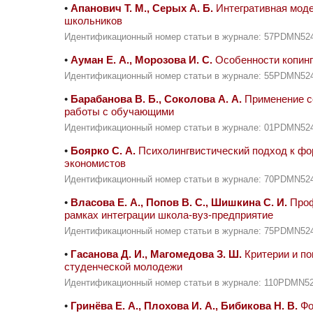
•
Апанович Т. М., Серых А. Б.
Интегративная моде
школьников
Идентификационный номер статьи в журнале: 57PDMN52
•
Ауман Е. А., Морозова И. С.
Особенности копинг
Идентификационный номер статьи в журнале: 55PDMN52
•
Барабанова В. Б., Соколова А. А.
Применение со
работы с обучающими
Идентификационный номер статьи в журнале: 01PDMN52
•
Боярко С. А.
Психолингвистический подход к фо
экономистов
Идентификационный номер статьи в журнале: 70PDMN52
•
Власова Е. А., Попов В. С., Шишкина С. И.
Проф
рамках интеграции школа-вуз-предприятие
Идентификационный номер статьи в журнале: 75PDMN52
•
Гасанова Д. И., Магомедова З. Ш.
Критерии и по
студенческой молодежи
Идентификационный номер статьи в журнале: 110PDMN5
•
Гринёва Е. А., Плохова И. А., Бибикова Н. В.
Фо