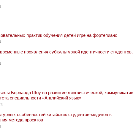
4
вательных практик обучения детей игре на фортепиано
4
временные проявления субкультурной идентичности студентов,
4
есы Бернарда Шоу на развитие лингвистической, коммуникатив
тета специальности «Английский язык»
24
турных особенностей китайских студентов-медиков в
ния метода проектов
4