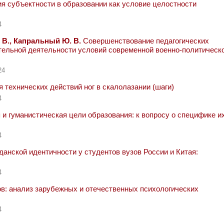
я субъектности в образовании как условие целостности
4
 В., Капральный Ю. В.
Совершенствование педагогических
ательной деятельности условий современной военно-политическ
24
технических действий ног в скалолазании (шаги)
4
и гуманистическая цели образования: к вопросу о специфике и
4
нской идентичности у студентов вузов России и Китая:
4
в: анализ зарубежных и отечественных психологических
4