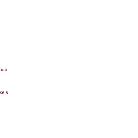
ной
ке в