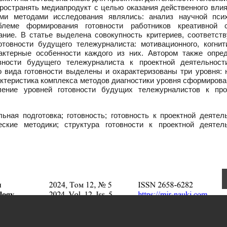
ространять медиапродукт с целью оказания действенного влия
и методами исследования являлись: анализ научной псих
облеме формирования готовности работников креативной 
ние. В статье выделена совокупность критериев, соответст
товности будущего тележурналиста: мотивационного, когнити
рактерные особенности каждого из них. Автором также опре
вности будущего тележурналиста к проектной деятельност
 вида готовности выделены и охарактеризованы три уровня: н
ктеристика комплекса методов диагностики уровня сформирова
ление уровней готовности будущих тележурналистов к про
ная подготовка; готовность; готовность к проектной деятель
ческие методики; структура готовности к проектной деятель