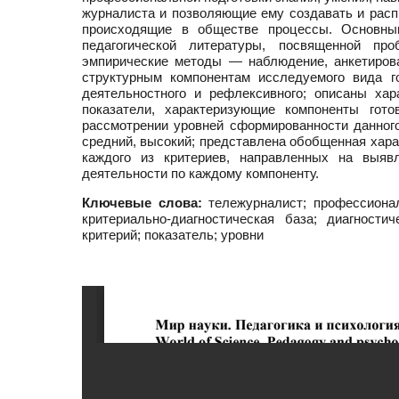
журналиста и позволяющие ему создавать и расп
происходящие в обществе процессы. Основным
педагогической литературы, посвященной пр
эмпирические методы — наблюдение, анкетирова
структурным компонентам исследуемого вида го
деятельностного и рефлексивного; описаны ха
показатели, характеризующие компоненты гото
рассмотрении уровней сформированности данного
средний, высокий; представлена обобщенная хара
каждого из критериев, направленных на выяв
деятельности по каждому компоненту.
Ключевые слова:
тележурналист; профессиональ
критериально-диагностическая база; диагности
критерий; показатель; уровни