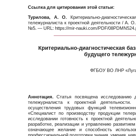
Ссылка для цитирования этой статьи:
Турилова, А. О.
Критериально-диагностическа
тележурналиста к проектной деятельности / А. О.
№5. — URL: https://mir-nauki.com/PDF/08PDMN524.p
Критериально-диагностическая ба
будущего тележурн
ФГБОУ ВО ЛНР «Луган
Аннотация.
Статья посвящена исследованию ди
тележурналиста к проектной деятельности.
осуществления трудовых функций телевизионн
«Специалист по производству продукции теле
исследовании готовность к проектной деятель
разработке, реализации и управлению развитием 
означающее желание и способность использо
профессиональной подготовки знания, умения, нав