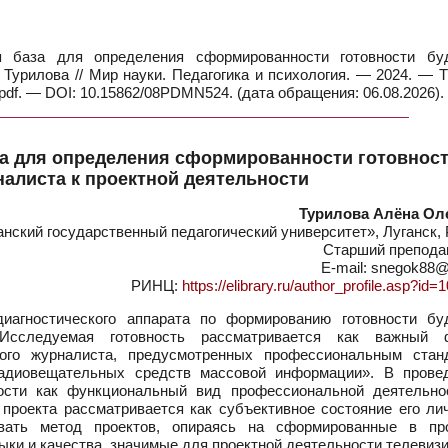
я база для определения сформированности готовности бу
 Турилова // Мир науки. Педагогика и психология. — 2024. — 
df. — DOI: 10.15862/08PDMN524. (дата обращения: 06.08.2026).
за для определения сформированности готовнос
алиста к проектной деятельности
Турилова Алёна Ол
ский государственный педагогический университет», Луганск, 
Старший препода
E-mail: snegok88@
РИНЦ:
https://elibrary.ru/author_profile.asp?id
агностического аппарата по формированию готовности бу
 Исследуемая готовность рассматривается как важный 
ого журналиста, предусмотренных профессиональным стан
радиовещательных средств массовой информации». В прове
ности как функциональный вид профессиональной деятельно
проекта рассматривается как субъективное состояние его лич
вать метод проектов, опираясь на сформированные в пр
ыки и качества, значимые для проектной деятельности телевиз