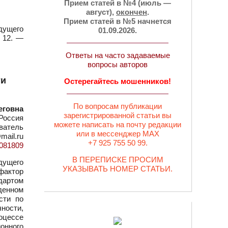
Прием статей в №4 (июль —
август),
окончен
.
Прием статей в №5 начнется
дущего
01.09.2026.
Т 12. —
Ответы на часто задаваемые
вопросы авторов
ти
Остерегайтесь мошенников!
По вопросам публикации
еговна
зарегистрированной статьи вы
Россия
можете написать на почту редакции
ватель
или в мессенджер MAX
mail.ru
+7 925 755 50 99.
=1081809
В ПЕРЕПИСКЕ ПРОСИМ
дущего
УКАЗЫВАТЬ НОМЕР СТАТЬИ.
фактор
дартом
денном
сти по
ности,
оцессе
ионного