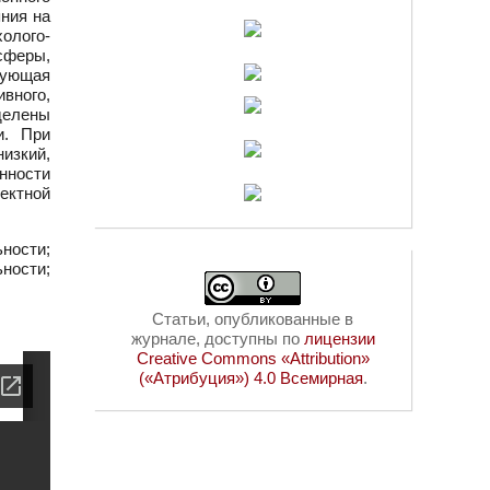
ния на
олого-
сферы,
вующая
вного,
делены
и. При
изкий,
нности
ектной
ности;
ности;
Статьи, опубликованные в
журнале, доступны по
лицензии
Creative Commons «Attribution»
(«Атрибуция») 4.0 Всемирная
.