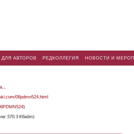
 ДЛЯ АВТОРОВ
РЕДКОЛЛЕГИЯ
НОВОСТИ И МЕРО
...
nauki.com/08pdmn524.html
62/08PDMN524
)
ла: 570.3 Кбайт
)