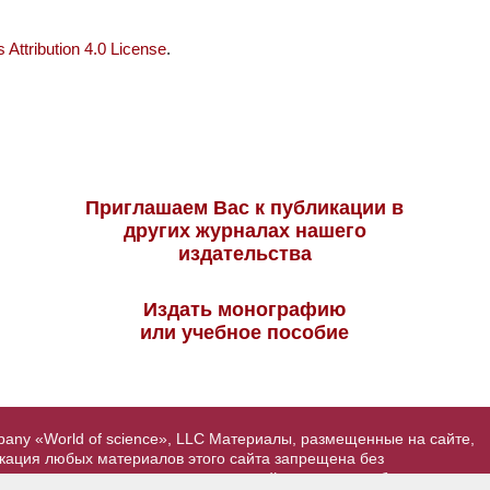
Attribution 4.0 License
.
Приглашаем Вас к публикации в
других журналах нашего
издательства
Издать монографию
или учебное пособие
pany «World of science», LLC Материалы, размещенные на сайте,
икация любых материалов этого сайта запрещена без
вторские права на размещенные на сайте научные публикации