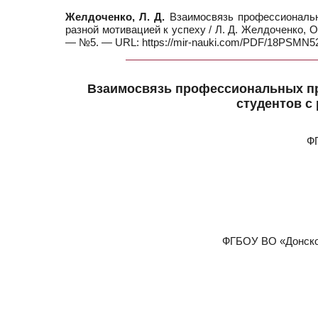
Желдоченко, Л. Д.
Взаимосвязь профессиональн
разной мотивацией к успеху / Л. Д. Желдоченко, О.
— №5. — URL: https://mir-nauki.com/PDF/18PSMN524
Взаимосвязь профессиональных пр
студентов с
ФГ
ФГБОУ ВО «Донской