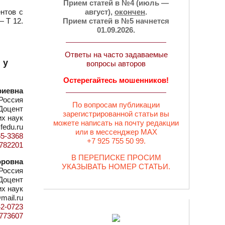
Прием статей в №4 (июль —
нтов с
август),
окончен
.
— Т 12.
Прием статей в №5 начнется
01.09.2026.
Ответы на часто задаваемые
 у
вопросы авторов
Остерегайтесь мошенников!
риевна
Россия
По вопросам публикации
Доцент
зарегистрированной статьи вы
их наук
можете написать на почту редакции
fedu.ru
или в мессенджер MAX
65-3368
+7 925 755 50 99.
d=782201
В ПЕРЕПИСКЕ ПРОСИМ
оровна
УКАЗЫВАТЬ НОМЕР СТАТЬИ.
Россия
Доцент
х наук
mail.ru
42-0723
d=773607