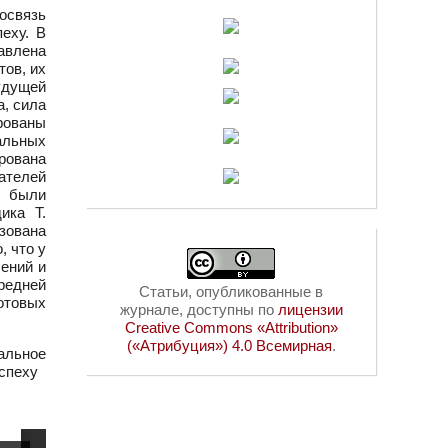
связь
еху. В
тавлена
ов, их
удущей
, сила
рованы
альных
рована
ателей
я были
ика Т.
зована
, что у
ений и
редней
Статьи, опубликованные в
отовых
журнале, доступны по
лицензии
Creative Commons «Attribution»
(«Атрибуция») 4.0 Всемирная
.
альное
спеху