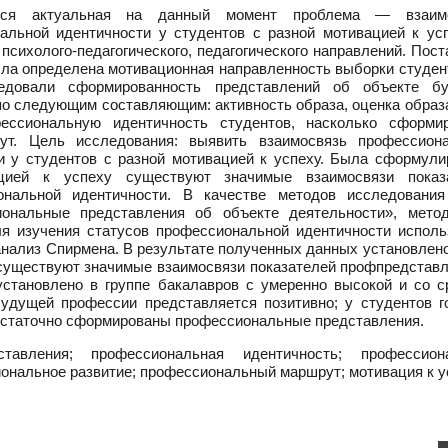
ся актуальная на данный момент проблема — взаимо
льной идентичности у студентов с разной мотивацией к усп
психолого-педагогического, педагогического направлений. Пос
ла определена мотивационная направленность выборки студент
едовали сформированность представлений об объекте б
о следующим составляющим: активность образа, оценка образа
ессиональную идентичность студентов, насколько сформи
ут. Цель исследования: выявить взаимосвязь профессион
и у студентов с разной мотивацией к успеху. Была сформули
цией к успеху существуют значимые взаимосвязи показ
ональной идентичности. В качестве методов исследовани
ональные представления об объекте деятельности», метод
ля изучения статусов профессиональной идентичности исполь
анализ Спирмена. В результате полученных данных установлено
 существуют значимые взаимосвязи показателей профпредставл
установлено в группе бакалавров с умеренно высокой и со с
будущей профессии представляется позитивно; у студентов г
остаточно сформированы профессиональные представления.
авления; профессиональная идентичность; профессион
ональное развитие; профессиональный маршрут; мотивация к у