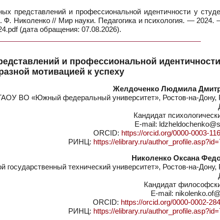
ых представлений и профессиональной идентичности у студе
 Ф. Николенко // Мир науки. Педагогика и психология. — 2024. 
.pdf (дата обращения: 07.08.2026).
едставлений и профессиональной идентичности
 разной мотивацией к успеху
Желдоченко Людмила Дмит
АОУ ВО «Южный федеральный университет», Ростов-на-Дону, 
Кандидат психологическ
E-mail: ldzheldochenko@s
ORCID:
https://orcid.org/0000-0003-11
РИНЦ:
https://elibrary.ru/author_profile.asp?i
Николенко Оксана Фед
 государственный технический университет», Ростов-на-Дону, 
Кандидат философски
E-mail: nikolenko.of@
ORCID:
https://orcid.org/0000-0002-28
РИНЦ:
https://elibrary.ru/author_profile.asp?i