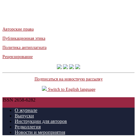
Авторские права
Публикационная этика
Политика антиплагиата
Рецензирование
Подписаться на новостную рассылку
Switch to English language
ISSN 2658-6282
О журнале
Выпуски
Инструкции для авторов
Редколлегия
Новости и мероприятия