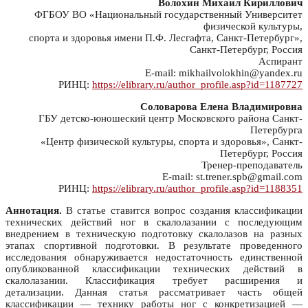
Волохин Михаил Кириллович
ФГБОУ ВО «Национальный государственный Университет
физической культуры,
спорта и здоровья имени П.Ф. Лесгафта, Санкт-Петербург»,
Санкт-Петербург, Россия
Аспирант
E-mail: mikhailvolokhin@yandex.ru
РИНЦ:
https://elibrary.ru/author_profile.asp?id=1187727
Соловарова Елена Владимировна
ГБУ детско-юношеский центр Московского района Санкт-
Петербурга
«Центр физической культуры, спорта и здоровья», Санкт-
Петербург, Россия
Тренер-преподаватель
E-mail: st.trener.spb@gmail.com
РИНЦ:
https://elibrary.ru/author_profile.asp?id=1188351
Аннотация.
В статье ставится вопрос создания классификации
технических действий ног в скалолазании с последующим
внедрением в техническую подготовку скалолазов на разных
этапах спортивной подготовки. В результате проведенного
исследования обнаруживается недостаточность единственной
опубликованной классификации технических действий в
скалолазании. Классификация требует расширения и
детализации. Данная статья рассматривает часть общей
классификации — технику работы ног с конкретизацией —