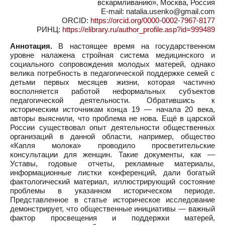
вскармливанию», Москва, Россия
E-mail: natalia.usenko@gmail.com
ORCID:
https://orcid.org/0000-0002-7967-8177
РИНЦ:
https://elibrary.ru/author_profile.asp?id=999489
Аннотация.
В настоящее время на государственном
уровне налажена стройная система медицинского и
социального сопровождения молодых матерей, однако
велика потребность в педагогической поддержке семей с
детьми первых месяцев жизни, которая частично
восполняется работой неформальных субъектов
педагогической деятельности. Обратившись к
историческим источникам конца 19 — начала 20 века,
авторы выяснили, что проблема не нова. Ещё в царской
России существовал опыт деятельности общественных
организаций в данной области, например, общество
«Капля молока» проводило просветительские
консультации для женщин. Такие документы, как —
Уставы, годовые отчеты, рекламные материалы,
информационные листки конференций, дали богатый
фактологический материал, иллюстрирующий состояние
проблемы в указанном историческом периоде.
Представленное в статье историческое исследование
демонстрирует, что общественные инициативы — важный
фактор просвещения и поддержки матерей,