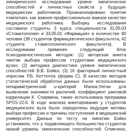
эмпирического исследования уровня эмпатических
способностей и личностных свойств у будущих
медицинских работников. Проанализировано понятие
«эмпатия», как важное профессионально важное качество
медицинского работника. Выборку исследования
составили студенты 3 курса специальности 31.05.03
«Стоматология» и 33.05.01 «Фармация» в количестве 80
человек (38 студентов фармацевтического факультета, 42
студента стоматологического факультета). В
исследовании применен следующий блок
психодиагностических методик: (1) авторская анкета
«мотив выбора профессии студентами медицинского
вуза»; (2) методика диагностики уровня эмпатических
способностей В.В. Бойко; (3) 16 факторный личностный
опросник Р.Б. Кеттелла (форма С). В качестве методов
статистической обработки данных были использованы:
непараметрический u-критерий Манна-Уитни для
выявления значимости различий, коэффициент ранговой
корреляции К. Спирмена, также использована программа
SPSS-22.0. В ходе анализа анкетирования у студентов
медицинского вуза были определены ведущие мотивы
выбора профессии и причины поступления в медицинский
университет. Данные по тесту на эмпатию Бойко
установили, что у подавляющего большинства студентов
низкий уровень эмпатических способностей. Отмечено,