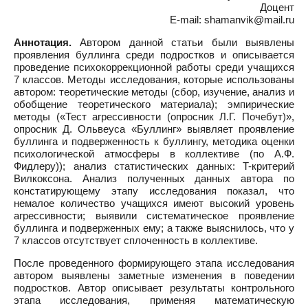
Доцент
E-mail: shamanvik@mail.ru
Аннотация.
Автором данной статьи были выявлены
проявления буллинга среди подростков и описывается
проведение психокоррекционной работы среди учащихся
7 классов. Методы исследования, которые использованы
автором: теоретические методы (сбор, изучение, анализ и
обобщение теоретического материала); эмпирические
методы («Тест агрессивности (oпросник Л.Г. Почебут)»,
опросник Д. Ольвеуса «Буллинг» выявляет проявление
буллинга и подверженность к буллингу, методика оценки
психологической атмосферы в коллективе (по А.Ф.
Фидлеру)); анализ статистических данных: T-критерий
Вилкоксона. Анализ полученных данных автора по
констатирующему этапу исследования показал, что
немалое количество учащихся имеют высокий уровень
агрессивности; выявили систематическое проявление
буллинга и подверженных ему; а также выяснилось, что у
7 классов отсутствует сплоченность в коллективе.
После проведенного формирующего этапа исследования
автором выявлены заметные изменения в поведении
подростков. Автор описывает результаты контрольного
этапа исследования, применяя математическую