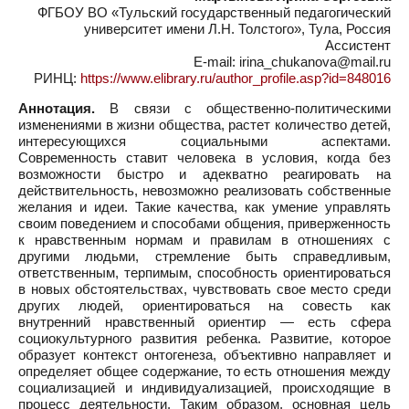
ФГБОУ ВО «Тульский государственный педагогический
университет имени Л.Н. Толстого», Тула, Россия
Ассистент
E-mail: irina_chukanova@mail.ru
РИНЦ:
https://www.elibrary.ru/author_profile.asp?id=848016
Аннотация.
В связи с общественно-политическими
изменениями в жизни общества, растет количество детей,
интересующихся социальными аспектами.
Современность ставит человека в условия, когда без
возможности быстро и адекватно реагировать на
действительность, невозможно реализовать собственные
желания и идеи. Такие качества, как умение управлять
своим поведением и способами общения, приверженность
к нравственным нормам и правилам в отношениях с
другими людьми, стремление быть справедливым,
ответственным, терпимым, способность ориентироваться
в новых обстоятельствах, чувствовать свое место среди
других людей, ориентироваться на совесть как
внутренний нравственный ориентир — есть сфера
социокультурного развития ребенка. Развитие, которое
образует контекст онтогенеза, объективно направляет и
определяет общее содержание, то есть отношения между
социализацией и индивидуализацией, происходящие в
процесс деятельности. Таким образом, основная цель