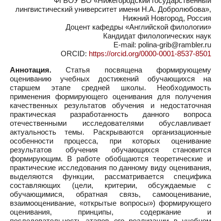
ФГБОУ ВО «Нижегородский государственный
лингвистический университет имени Н.А. Добролюбова»,
Нижний Новгород, Россия
Доцент кафедры «Английской филологии»
Кандидат филологических наук
E-mail: polina-grib@rambler.ru
ORCID:
https://orcid.org/0000-0001-8537-8501
Аннотация.
Статья посвящена формирующему
оцениванию учебных достижений обучающихся на
старшем этапе средней школы. Необходимость
применения формирующего оценивания для получения
качественных результатов обучения и недостаточная
практическая разработанность данного вопроса
отечественными исследователями обуславливает
актуальность темы. Раскрываются организационные
особенности процесса, при которых оценивание
результатов обучения обучающихся становится
формирующим. В работе обобщаются теоретические и
практические исследования по данному виду оценивания,
выделяются функции, рассматривается специфика
составляющих (цели, критерии, обсуждаемые с
обучающимися, обратная связь, самооценивание,
взаимооценивание, «открытые вопросы») формирующего
оценивания, принципы, содержание и
последовательность этапов его реализации в учебном