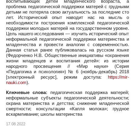
воспитывающих детей младенческого возраста, а
проблема педагогической поддержки матерей с грудными
детьми не потеряла свою актуальность за последние сто
лет. Исторический опыт наводит нас на мысль о
необходимости построения комплексной педагогической
поддержки молодых матерей на государственном уровне.
Цель нашего исследования — изучить исторический опыт
неформальной педагогической поддержки материнства и
младенчества и провести аналогии с современностью.
Данная статья ранее публиковалась на русском языке
(Федорченко Н.В. Общественные инициативы «охранения
жизни младенцев и воспитания детей»: из истории
народного просвещения // «Мир науки» (Серия
«Педагогика и психология») № 6 (ноябрь-декабрь) 2018
[электронный ресурс], режим доступа:
https://mir-
nauki.com
).
Ключевые слова:
педагогическая поддержка матерей;
неформальные субъекты педагогической деятельности;
охрана материнства и детства; снижение младенческой
смертности; консультации «Капля молока»; грудное
вскармливание; школы материнства
17.08.2022