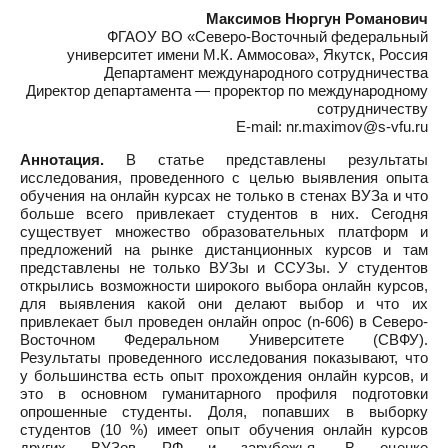
Максимов Нюргун Романович
ФГАОУ ВО «Северо-Восточный федеральный
университет имени М.К. Аммосова», Якутск, Россия
Департамент международного сотрудничества
Директор департамента — проректор по международному
сотрудничеству
E-mail: nr.maximov@s-vfu.ru
Аннотация.
В статье представлены результаты
исследования, проведенного с целью выявления опыта
обучения на онлайн курсах не только в стенах ВУЗа и что
больше всего привлекает студентов в них. Сегодня
существует множество образовательных платформ и
предложений на рынке дистанционных курсов и там
представлены не только ВУЗы и ССУЗы. У студентов
открылись возможности широкого выбора онлайн курсов,
для выявления какой они делают выбор и что их
привлекает был проведен онлайн опрос (n-606) в Северо-
Восточном Федеральном Университете (СВФУ).
Результаты проведенного исследования показывают, что
у большинства есть опыт прохождения онлайн курсов, и
это в основном гуманитарного профиля подготовки
опрошенные студенты. Доля, попавших в выборку
студентов (10 %) имеет опыт обучения онлайн курсов
других ВУЗов РФ и зарубежья. В оценке