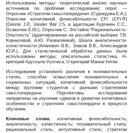
Использованы методы: теоретический анализ научных
источников по проблеме исследования; опрос —
Опросник «Стратегии смыслопередачи» (Суроедова Е.А.),
Опросник когнитивной флексибельности CFI (CFI-R)
(Dennis J.P., Vander Wal J.S. в адаптации Кургинян С.С.,
Осаволюк Е.Ю.), Опросник С. Эпстайна “Рациональность-
Опытность” (адаптированная на российской выборке Т.В.
Корниловой, А.Ю. Разваляевой), Шкала аналитичности-
холистичности (Апанович В.В., Знаков В.В., Александров
Ю.И.). Для статистической обработки данных были
использованы методы; описательная статистика, Н-
критерий Крускала-Уоллиса, U-критерий Манна-Уитни.
Исследование установило различия в познавательных
стилях, способах осмысления познавательных и
социальных ситуаций, когнитивной флексибельности
между группами студентов с разными стратегиями
смыслопередачи. Перспективы исследования
направлены на изучение сдвигов в развитии когнитивных
особенностях и стратегиях смыслопердачи в процессе
обучения.
Ключевые слова:
когнитивная флексибельность;
аналитичность; холистичность; познавательный стиль;
рациональный стиль; интуитивный стиль; стратегии