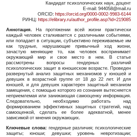
Кандидат психологических наук, доцент
Е-mail: 944058@mail.ru
ORCID:
https://orcid.org/0000-0002-9983-6144
РИНЦ:
https://elibrary.ru/author_profile.asp?id=219085
Аннотация.
На протяжении всей жизни практически
каждый человек сталкивается с различными событиями,
или попадает в ситуации, субъективно переживаемые им
как трудные, нарушающие привычный ход жизни,
зачастую меняющие то, как человек воспринимает
окружающий мир и свое место в нем. В статье
рассмотрены вопросы гендерных различий
психологических защит в юношеском возрасте. Проведен
развернутый анализ защитных механизмов у юношей и
девушек в возрастной группе от 18 до 22 лет. И для
юношей, и для девушек характерен защитный механизм
замещения, с помощью которого из сознания вытесняется
неприемлемая или занижающая самооценку информация.
Следовательно, необходимо работать над
формированием эффективных защитных стратегий, над
самооценкой, сделать ее более адекватной, менее
зависимой от мнения окружающих.
Ключевые слова:
гендерные различия; психологические
защиты; юноши; девушки; уровень невротизации;