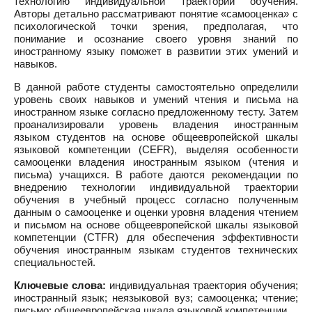
технологию индивидуальной траектории обучения.
Авторы детально рассматривают понятие «самооценка» с
психологической точки зрения, предполагая, что
понимание и осознание своего уровня знаний по
иностранному языку поможет в развитии этих умений и
навыков.
В данной работе студенты самостоятельно определили
уровень своих навыков и умений чтения и письма на
иностранном языке согласно предложенному тесту. Затем
проанализировали уровень владения иностранным
языком студентов на основе общеевропейской шкалы
языковой компетенции (CEFR), выделяя особенности
самооценки владения иностранным языком (чтения и
письма) учащихся. В работе даются рекомендации по
внедрению технологии индивидуальной траектории
обучения в учебный процесс согласно полученным
данным о самооценке и оценки уровня владения чтением
и письмом на основе общеевропейской шкалы языковой
компетенции (CTFR) для обеспечения эффективности
обучения иностранным языкам студентов технических
специальностей.
Ключевые слова:
индивидуальная траектория обучения;
иностранный язык; неязыковой вуз; самооценка; чтение;
письмо; общеевропейская шкала языковой компетенции