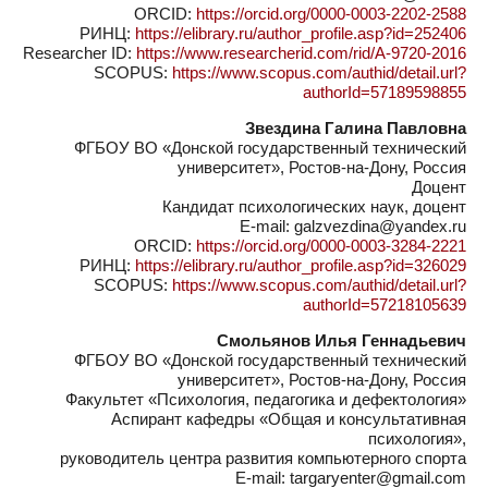
ORCID:
https://orcid.org/0000-0003-2202-2588
РИНЦ:
https://elibrary.ru/author_profile.asp?id=252406
Researcher ID:
https://www.researcherid.com/rid/A-9720-2016
SCOPUS:
https://www.scopus.com/authid/detail.url?
authorId=57189598855
Звездина Галина Павловна
ФГБОУ ВО «Донской государственный технический
университет», Ростов-на-Дону, Россия
Доцент
Кандидат психологических наук, доцент
E-mail: galzvezdina@yandex.ru
ORCID:
https://orcid.org/0000-0003-3284-2221
РИНЦ:
https://elibrary.ru/author_profile.asp?id=326029
SCOPUS:
https://www.scopus.com/authid/detail.url?
authorId=57218105639
Смольянов Илья Геннадьевич
ФГБОУ ВО «Донской государственный технический
университет», Ростов-на-Дону, Россия
Факультет «Психология, педагогика и дефектология»
Аспирант кафедры «Общая и консультативная
психология»,
руководитель центра развития компьютерного спорта
E-mail: targaryenter@gmail.com