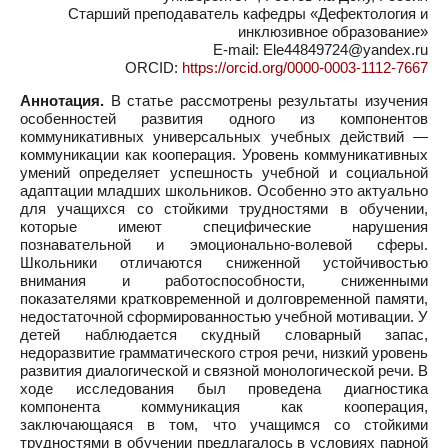
Старший преподаватель кафедры «Дефектология и
инклюзивное образование»
E-mail: Ele44849724@yandex.ru
ORCID:
https://orcid.org/0000-0003-1112-7667
Аннотация.
В статье рассмотрены результаты изучения
особенностей развития одного из компонентов
коммуникативных универсальных учебных действий —
коммуникации как кооперация. Уровень коммуникативных
умений определяет успешность учебной и социальной
адаптации младших школьников. Особенно это актуально
для учащихся со стойкими трудностями в обучении,
которые имеют специфические нарушения
познавательной и эмоционально-волевой сферы.
Школьники отличаются сниженной устойчивостью
внимания и работоспособности, сниженными
показателями кратковременной и долговременной памяти,
недостаточной сформированностью учебной мотивации. У
детей наблюдается скудный словарный запас,
недоразвитие грамматического строя речи, низкий уровень
развития диалогической и связной монологической речи. В
ходе исследования был проведена диагностика
компонента коммуникация как кооперация,
заключающаяся в том, что учащимся со стойкими
трудностями в обучении предлагалось в условиях парной