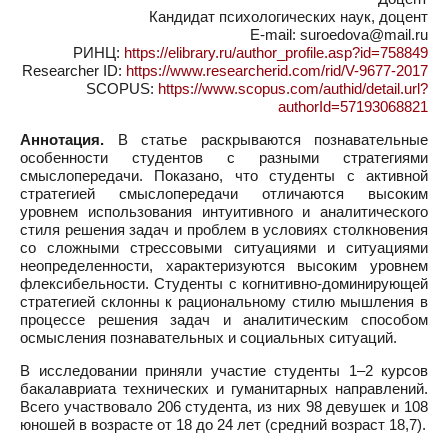
Кандидат психологических наук, доцент
E-mail: suroedova@mail.ru
РИНЦ:
https://elibrary.ru/author_profile.asp?id=758849
Researcher ID:
https://www.researcherid.com/rid/V-9677-2017
SCOPUS:
https://www.scopus.com/authid/detail.url?
authorId=57193068821
Аннотация.
В статье раскрываются познавательные
особенности студентов с разными стратегиями
смыслопередачи. Показано, что студенты с активной
стратегией смыслопередачи отличаются высоким
уровнем использования интуитивного и аналитического
стиля решения задач и проблем в условиях столкновения
со сложными стрессовыми ситуациями и ситуациями
неопределенности, характеризуются высоким уровнем
флексибельности. Студенты с когнитивно-доминирующей
стратегией склонны к рациональному стилю мышления в
процессе решения задач и аналитическим способом
осмысления познавательных и социальных ситуаций.
В исследовании приняли участие студенты 1–2 курсов
бакалавриата технических и гуманитарных направлений.
Всего участвовало 206 студента, из них 98 девушек и 108
юношей в возрасте от 18 до 24 лет (средний возраст 18,7).