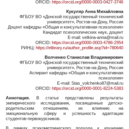
ORCID:
https://orcid.org/0000-0003-0427-3746
Кукуляр Анна Михайловна
ФГБОУ ВО «Донской государственный технический
университет», Ростов-на-Дону, Россия
Доцент кафедры «Общая и консультативная психология»
Кандидат психологических наук, доцент
E-mail: vetkina-anna@mail.ru
ORCID:
https://orcid.org/0000-0003-4786-2954
РИНЦ:
https://elibrary.ru/author_profile.asp?id=780640
Волченко Станислав Владимирович
ФГБОУ ВО «Донской государственный технический
университет», Ростов-на-Дону, Россия
Аспирант кафедры «Общая и консультативная
психология»
E-mail: Stas_volchenko87@mail.ru
ORCID:
https://orcid.org/0000-0001-8224-5383
Аннотация.
В статье представлены результаты
эмпирического исследования, посвященные детско-
родительским отношениям, их влиянию на
эмоциональную сферу и успешность адаптации
студентов-первокурсников.
В рамках психометрического подхода к изучению