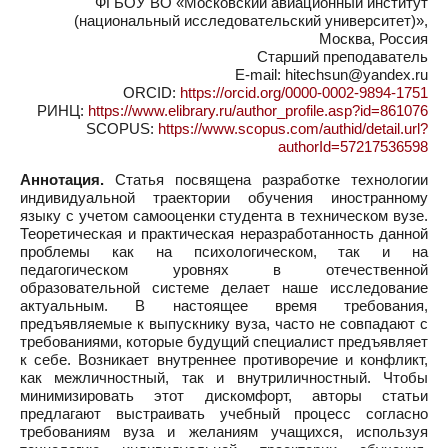
ФГБОУ ВО «Московский авиационный институт
(национальный исследовательский университет)»,
Москва, Россия
Старший преподаватель
E-mail: hitechsun@yandex.ru
ORCID:
https://orcid.org/0000-0002-9894-1751
РИНЦ:
https://www.elibrary.ru/author_profile.asp?id=861076
SCOPUS:
https://www.scopus.com/authid/detail.url?
authorId=57217536598
Аннотация.
Статья посвящена разработке технологии
индивидуальной траектории обучения иностранному
языку с учетом самооценки студента в техническом вузе.
Теоретическая и практическая неразработанность данной
проблемы как на психологическом, так и на
педагогическом уровнях в отечественной
образовательной системе делает наше исследование
актуальным. В настоящее время требования,
предъявляемые к выпускнику вуза, часто не совпадают с
требованиями, которые будущий специалист предъявляет
к себе. Возникает внутреннее противоречие и конфликт,
как межличностный, так и внутриличностный. Чтобы
минимизировать этот дискомфорт, авторы статьи
предлагают выстраивать учебный процесс согласно
требованиям вуза и желаниям учащихся, используя