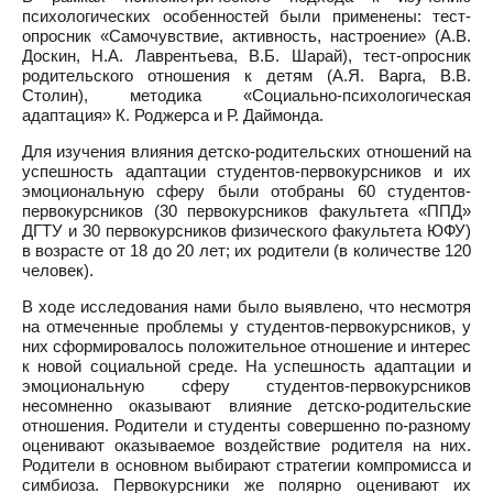
психологических особенностей были применены: тест-
опросник «Самочувствие, активность, настроение» (А.В.
Доскин, Н.А. Лаврентьева, В.Б. Шарай), тест-опросник
родительского отношения к детям (А.Я. Варга, В.В.
Столин), методика «Социально-психологическая
адаптация» К. Роджерса и Р. Даймонда.
Для изучения влияния детско-родительских отношений на
успешность адаптации студентов-первокурсников и их
эмоциональную сферу были отобраны 60 студентов-
первокурсников (30 первокурсников факультета «ППД»
ДГТУ и 30 первокурсников физического факультета ЮФУ)
в возрасте от 18 до 20 лет; их родители (в количестве 120
человек).
В ходе исследования нами было выявлено, что несмотря
на отмеченные проблемы у студентов-первокурсников, у
них сформировалось положительное отношение и интерес
к новой социальной среде. На успешность адаптации и
эмоциональную сферу студентов-первокурсников
несомненно оказывают влияние детско-родительские
отношения. Родители и студенты совершенно по-разному
оценивают оказываемое воздействие родителя на них.
Родители в основном выбирают стратегии компромисса и
симбиоза. Первокурсники же полярно оценивают их