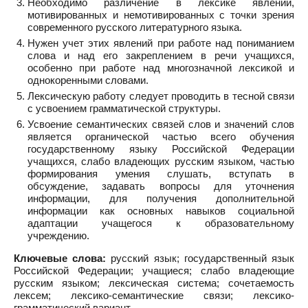
Необходимо различение в лексике явлений,
мотивированных и немотивированных с точки зрения
современного русского литературного языка.
Нужен учет этих явлений при работе над пониманием
слова и над его закреплением в речи учащихся,
особенно при работе над многозначной лексикой и
однокоренными словами.
Лексическую работу следует проводить в тесной связи
с усвоением грамматической структуры.
Усвоение семантических связей слов и значений слов
является органической частью всего обучения
государственному языку Российской Федерации
учащихся, слабо владеющих русским языком, частью
формирования умения слушать, вступать в
обсуждение, задавать вопросы для уточнения
информации, для получения дополнительной
информации как основных навыков социальной
адаптации учащегося к образовательному
учреждению.
Ключевые слова:
русский язык; государственный язык
Российской Федерации; учащиеся; слабо владеющие
русским языком; лексическая система; сочетаемость
лексем; лексико-семантические связи; лексико-
грамматический вариант