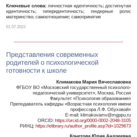
Ключевые слова:
личностная идентичность; достигнутая
идентичность; гиперидентичность; гендерные роли;
материнство; самоотношение; самопринятие
01.07.2022
Представления современных
родителей о психологической
готовности к школе
Климакова Мария Вячеславовна
ФГБОУ ВО «Московский государственный психолого-
педагогический университет», Москва, Россия
Факультет «Психология образования»
Преподаватель кафедры «Возрастная психология имени
профессора Л.Ф. Обуховой»
E-mail: klimakovamv@mgppu.ru
ORCID:
https://orcid.org/0000-0002-2048-3105
РИНЦ:
https://elibrary.ru/author_profile.asp?id=1029673
Кочетова Юлия Андреевна