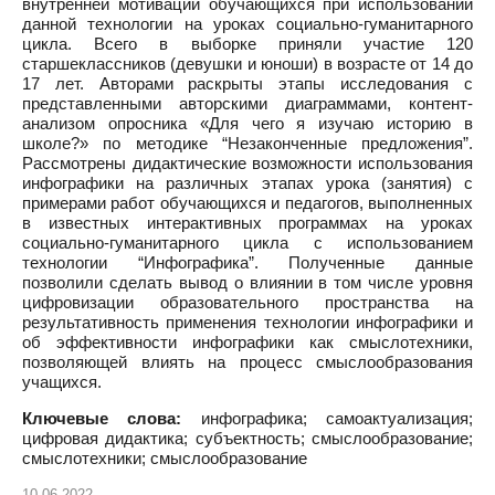
внутренней мотивации обучающихся при использовании
данной технологии на уроках социально-гуманитарного
цикла. Всего в выборке приняли участие 120
старшеклассников (девушки и юноши) в возрасте от 14 до
17 лет. Авторами раскрыты этапы исследования с
представленными авторскими диаграммами, контент-
анализом опросника «Для чего я изучаю историю в
школе?» по методике “Незаконченные предложения”.
Рассмотрены дидактические возможности использования
инфографики на различных этапах урока (занятия) с
примерами работ обучающихся и педагогов, выполненных
в известных интерактивных программах на уроках
социально-гуманитарного цикла с использованием
технологии “Инфографика”. Полученные данные
позволили сделать вывод о влиянии в том числе уровня
цифровизации образовательного пространства на
результативность применения технологии инфографики и
об эффективности инфографики как смыслотехники,
позволяющей влиять на процесс смыслообразования
учащихся.
Ключевые слова:
инфографика; самоактуализация;
цифровая дидактика; субъектность; смыслообразование;
смыслотехники; смыслообразование
10.06.2022