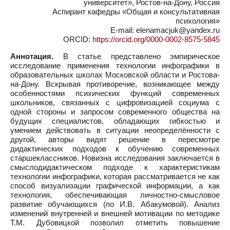
университет», Ростов-на-Дону, Россия
Аспирант кафедры «Общая и консультативная
психология»
E-mail: elenamacjuk@yandex.ru
ORCID:
https://orcid.org/0000-0002-8575-5845
Аннотация.
В статье представлено эмпирическое
исследование применения технологии инфографики в
образовательных школах Московской области и Ростова-
на-Дону. Вскрывая противоречие, возникающее между
особенностями психических функций современных
школьников, связанных с цифровизацией социума с
одной стороны и запросом современного общества на
будущих специалистов, обладающих гибкостью и
умением действовать в ситуации неопределённости с
другой, авторы видят решение в пересмотре
дидактических подходов к обучению современных
старшеклассников. Новизна исследования заключается в
смыслодидактическом подходе к характеристикам
технологии инфографики, которая рассматривается не как
способ визуализации графической информации, а как
технология, обеспечивающая личностно-смысловое
развитие обучающихся (по И.В. Абакумовой). Анализ
изменений внутренней и внешней мотивации по методике
Т.М. Дубовицкой позволил отметить повышение