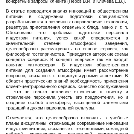
конкретные запросы клиента (Перов В.И. и Кличева Е.В.).
В статье приводится анализ инноваций в общественном
питании в содержании подготовки специалистов
разрабатываются в различных направлениях: технологии,
рецептура приготовления отдельных блюд, меню и т. п.
Обосновано, что проблема подготовки персонала
индустрии питания, успех какой определяется в
значительной степени атмосферой заведения,
целесообразно рассматривать на основе сервиса, как
философии гостеприимства. Приводятся авторские схемы
концепта «сервис». В концепт «сервис» так же входит
понятие «атмосфера». В индустрии общественного
питания для создания атмосферы имеет рассмотрение
вопросов, связанных с социокультурными аспектами. В
области практических знаний необходимость применения
клиент-центрированного сервиса. Качество обслуживания
— это не только вежливое отношение к клиенту и
стремление персонала учесть его предпочтения, но и
создание особой атмосферы, насыщенной элементами
традиций и духом национальной культуры.
Отмечается, что целесообразно включать в учебные
планы дисциплины, отражающие современные инновации
индустрии питания, связанные с технологиями, командной
работой, креативностью, рецептурой приготовления