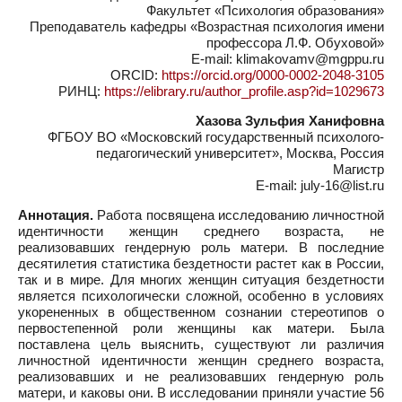
Факультет «Психология образования»
Преподаватель кафедры «Возрастная психология имени
профессора Л.Ф. Обуховой»
E-mail: klimakovamv@mgppu.ru
ORCID:
https://orcid.org/0000-0002-2048-3105
РИНЦ:
https://elibrary.ru/author_profile.asp?id=1029673
Хазова Зульфия Ханифовна
ФГБОУ ВО «Московский государственный психолого-
педагогический университет», Москва, Россия
Магистр
E-mail: july-16@list.ru
Аннотация.
Работа посвящена исследованию личностной
идентичности женщин среднего возраста, не
реализовавших гендерную роль матери. В последние
десятилетия статистика бездетности растет как в России,
так и в мире. Для многих женщин ситуация бездетности
является психологически сложной, особенно в условиях
укорененных в общественном сознании стереотипов о
первостепенной роли женщины как матери. Была
поставлена цель выяснить, существуют ли различия
личностной идентичности женщин среднего возраста,
реализовавших и не реализовавших гендерную роль
матери, и каковы они. В исследовании приняли участие 56