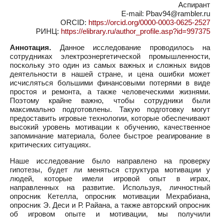
Аспирант
E-mail: Pbav94@rambler.ru
ORCID:
https://orcid.org/0000-0003-0625-2527
РИНЦ:
https://elibrary.ru/author_profile.asp?id=997375
Аннотация.
Данное исследование проводилось на
сотрудниках электроэнергетической промышленности,
поскольку это один из самых важных и сложных видов
деятельности в нашей стране, и цена ошибки может
исчисляться большими финансовыми потерями в виде
простоя и ремонта, а также человеческими жизнями.
Поэтому крайне важно, чтобы сотрудники были
максимально подготовлены. Такую подготовку могут
предоставить игровые технологии, которые обеспечивают
высокий уровень мотивации к обучению, качественное
запоминание материала, более быстрое реагирование в
критических ситуациях.
Наше исследование было направлено на проверку
гипотезы, будет ли меняться структура мотивации у
людей, которые имели игровой опыт в играх,
направленных на развитие. Используя, личностный
опросник Кетелла, опросник мотивации Мехрабиана,
опросник Э. Деси и Р. Райана, а также авторский опросник
об игровом опыте и мотивации, мы получили