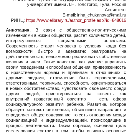
университет имени Л.Н. Толстого», Тула, Россия
Ассистент
E-mail: irina_chukanova@mail.ru
РИНЦ:
https://www.elibrary.ru/author_profile.asp?id=848016
Аннотация.
В связи с общественно-политическими
изменениями в жизни общества, растет количество детей,
интересующихся социальными аспектами.
Современность ставит человека в условия, когда без
возможности быстро и адекватно реагировать на
действительность, невозможно реализовать собственные
желания и идеи. Такие качества, как умение управлять
своим поведением и способами общения, приверженность
к нравственным нормам и правилам в отношениях с
другими людьми, стремление быть справедливым,
ответственным, терпимым, способность ориентироваться
в новых обстоятельствах, чувствовать свое место среди
других людей, ориентироваться на совесть как
внутренний нравственный ориентир — есть сфера
социокультурного развития ребенка. Развитие, которое
образует контекст онтогенеза, объективно направляет и
определяет общее содержание, то есть отношения между
социализацией и индивидуализацией, происходящие в
процесс деятельности. Таким образом, основная цель
исследования состоит в том, чтобы выявить основные