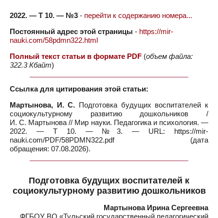
2022. — Т 10. — №3
-
перейти к содержанию номера...
Постоянный адрес этой страницы
-
https://mir-
nauki.com/58pdmn322.html
Полный текст статьи в формате PDF
(
объем файла:
322.3 Кбайт
)
Ссылка для цитирования этой статьи:
Мартынова, И. С.
Подготовка будущих воспитателей к
социокультурному развитию дошкольников /
И. С. Мартынова // Мир науки. Педагогика и психология. —
2022. — Т 10. — №3. — URL: https://mir-
nauki.com/PDF/58PDMN322.pdf (дата
обращения: 07.08.2026).
Подготовка будущих воспитателей к
социокультурному развитию дошкольников
Мартынова Ирина Сергеевна
ФГБОУ ВО «Тульский государственный педагогический