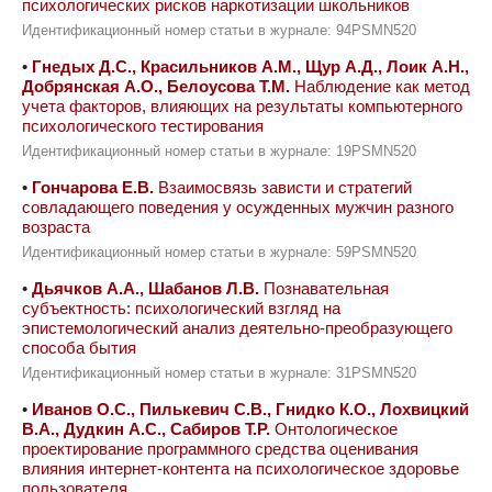
психологических рисков наркотизации школьников
Идентификационный номер статьи в журнале: 94PSMN520
•
Гнедых Д.С., Красильников А.М., Щур А.Д., Лоик А.Н.,
Добрянская А.О., Белоусова Т.М.
Наблюдение как метод
учета факторов, влияющих на результаты компьютерного
психологического тестирования
Идентификационный номер статьи в журнале: 19PSMN520
•
Гончарова Е.В.
Взаимосвязь зависти и стратегий
совладающего поведения у осужденных мужчин разного
возраста
Идентификационный номер статьи в журнале: 59PSMN520
•
Дьячков А.А., Шабанов Л.В.
Познавательная
субъектность: психологический взгляд на
эпистемологический анализ деятельно-преобразующего
способа бытия
Идентификационный номер статьи в журнале: 31PSMN520
•
Иванов О.С., Пилькевич С.В., Гнидко К.О., Лохвицкий
В.А., Дудкин А.С., Сабиров Т.Р.
Онтологическое
проектирование программного средства оценивания
влияния интернет-контента на психологическое здоровье
пользователя