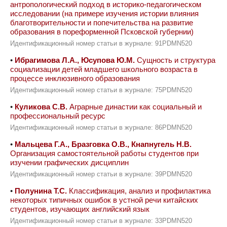
антропологический подход в историко-педагогическом
исследовании (на примере изучения истории влияния
благотворительности и попечительства на развитие
образования в пореформенной Псковской губернии)
Идентификационный номер статьи в журнале: 91PDMN520
•
Ибрагимова Л.А., Юсупова Ю.М.
Сущность и структура
социализации детей младшего школьного возраста в
процессе инклюзивного образования
Идентификационный номер статьи в журнале: 75PDMN520
•
Куликова С.В.
Аграрные династии как социальный и
профессиональный ресурс
Идентификационный номер статьи в журнале: 86PDMN520
•
Мальцева Г.А., Бразговка О.В., Кнапнугель Н.В.
Организация самостоятельной работы студентов при
изучении графических дисциплин
Идентификационный номер статьи в журнале: 39PDMN520
•
Полунина Т.С.
Классификация, анализ и профилактика
некоторых типичных ошибок в устной речи китайских
студентов, изучающих английский язык
Идентификационный номер статьи в журнале: 33PDMN520