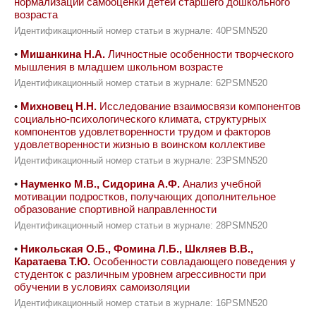
нормализации самооценки детей старшего дошкольного
возраста
Идентификационный номер статьи в журнале: 40PSMN520
•
Мишанкина Н.А.
Личностные особенности творческого
мышления в младшем школьном возрасте
Идентификационный номер статьи в журнале: 62PSMN520
•
Михновец Н.Н.
Исследование взаимосвязи компонентов
социально-психологического климата, структурных
компонентов удовлетворенности трудом и факторов
удовлетворенности жизнью в воинском коллективе
Идентификационный номер статьи в журнале: 23PSMN520
•
Науменко М.В., Сидорина А.Ф.
Анализ учебной
мотивации подростков, получающих дополнительное
образование спортивной направленности
Идентификационный номер статьи в журнале: 28PSMN520
•
Никольская О.Б., Фомина Л.Б., Шкляев В.В.,
Каратаева Т.Ю.
Особенности совладающего поведения у
студенток с различным уровнем агрессивности при
обучении в условиях самоизоляции
Идентификационный номер статьи в журнале: 16PSMN520