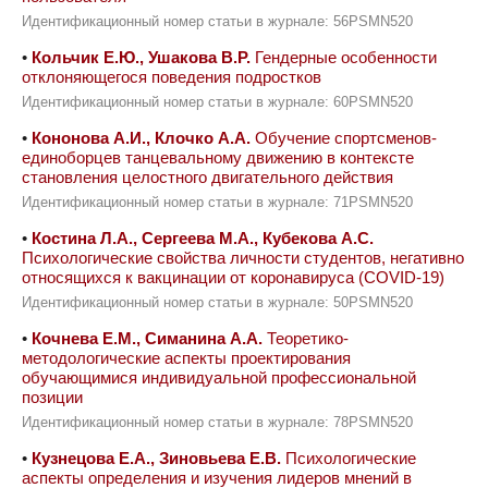
Идентификационный номер статьи в журнале: 56PSMN520
•
Кольчик Е.Ю., Ушакова В.Р.
Гендерные особенности
отклоняющегося поведения подростков
Идентификационный номер статьи в журнале: 60PSMN520
•
Кононова А.И., Клочко А.А.
Обучение спортсменов-
единоборцев танцевальному движению в контексте
становления целостного двигательного действия
Идентификационный номер статьи в журнале: 71PSMN520
•
Костина Л.А., Сергеева М.А., Кубекова А.С.
Психологические свойства личности студентов, негативно
относящихся к вакцинации от коронавируса (COVID-19)
Идентификационный номер статьи в журнале: 50PSMN520
•
Кочнева Е.М., Симанина А.А.
Теоретико-
методологические аспекты проектирования
обучающимися индивидуальной профессиональной
позиции
Идентификационный номер статьи в журнале: 78PSMN520
•
Кузнецова Е.А., Зиновьева Е.В.
Психологические
аспекты определения и изучения лидеров мнений в