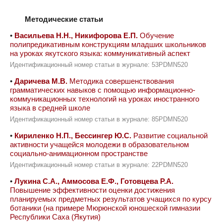
Методические статьи
•
Васильева Н.Н., Никифорова Е.П.
Обучение
полипредикативным конструкциям младших школьников
на уроках якутского языка: коммуникативный аспект
Идентификационный номер статьи в журнале: 53PDMN520
•
Даричева М.В.
Методика совершенствования
грамматических навыков с помощью информационно-
коммуникационных технологий на уроках иностранного
языка в средней школе
Идентификационный номер статьи в журнале: 85PDMN520
•
Кириленко Н.П., Бессингер Ю.С.
Развитие социальной
активности учащейся молодежи в образовательном
социально-анимационном пространстве
Идентификационный номер статьи в журнале: 22PDMN520
•
Лукина С.А., Аммосова Е.Ф., Готовцева Р.А.
Повышение эффективности оценки достижения
планируемых предметных результатов учащихся по курсу
ботаники (на примере Мюрюнской юношеской гимназии
Республики Саха (Якутия)