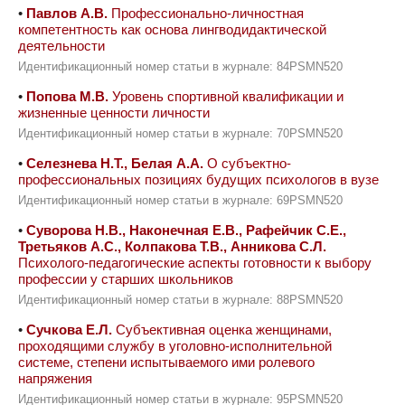
•
Павлов А.В.
Профессионально-личностная
компетентность как основа лингводидактической
деятельности
Идентификационный номер статьи в журнале: 84PSMN520
•
Попова М.В.
Уровень спортивной квалификации и
жизненные ценности личности
Идентификационный номер статьи в журнале: 70PSMN520
•
Селезнева Н.Т., Белая А.А.
О субъектно-
профессиональных позициях будущих психологов в вузе
Идентификационный номер статьи в журнале: 69PSMN520
•
Суворова Н.В., Наконечная Е.В., Рафейчик С.Е.,
Третьяков А.С., Колпакова Т.В., Анникова С.Л.
Психолого-педагогические аспекты готовности к выбору
профессии у старших школьников
Идентификационный номер статьи в журнале: 88PSMN520
•
Сучкова Е.Л.
Cубъективная оценка женщинами,
проходящими службу в уголовно-исполнительной
системе, степени испытываемого ими ролевого
напряжения
Идентификационный номер статьи в журнале: 95PSMN520