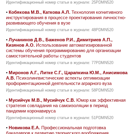
Идентификационный номер статьи в журнале: 25PDMN520
•
Кобякова М.В., Каткова А.Л.
Технология когнитивного
инструктирования в процессе проектирования личностно-
развивающего обучения в вузе
Идентификационный номер статьи в журнале: 48PDMN520
•
Лучанинов Д.В., Баженов Р.И., Димитриев А.П.,
Кизянов А.О.
Использование автоматизированной
системы обучения программированию для организации
самостоятельной работы студентов
Идентификационный номер статьи в журнале: 77PDMN520
•
Миронов А.Г., Литке С.Г., Царапкина Ю.М., Анисимова
А.В.
Психолингвистические аспекты оптимизации
профориентационной деятельности аграрного вуза
Идентификационный номер статьи в журнале: 58PDMN520
•
Мусийчук М.В., Мусийчук С.В.
Юмор как эффективная
стратегия совладания на самоизоляции в период
пандемии коронавируса
Идентификационный номер статьи в журнале: 51PDMN520
•
Новикова Е.А.
Профессиональная подготовка
бакалавров к развитию творческого воображения