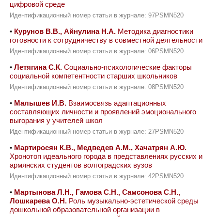
цифровой среде
Идентификационный номер статьи в журнале: 97PSMN520
•
Курунов В.В., Айнулина Н.А.
Методика диагностики
готовности к сотрудничеству в совместной деятельности
Идентификационный номер статьи в журнале: 06PSMN520
•
Летягина С.К.
Социально-психологические факторы
социальной компетентности старших школьников
Идентификационный номер статьи в журнале: 08PSMN520
•
Малышев И.В.
Взаимосвязь адаптационных
составляющих личности и проявлений эмоционального
выгорания у учителей школ
Идентификационный номер статьи в журнале: 27PSMN520
•
Мартиросян К.В., Медведев А.М., Хачатрян А.Ю.
Хронотоп идеального города в представлениях русских и
армянских студентов волгоградских вузов
Идентификационный номер статьи в журнале: 42PSMN520
•
Мартынова Л.Н., Гамова С.Н., Самсонова С.Н.,
Лошкарева О.Н.
Роль музыкально-эстетической среды
дошкольной образовательной организации в