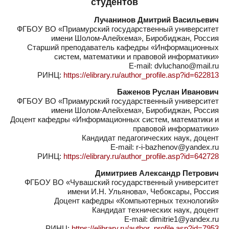
студентов
Лучанинов Дмитрий Васильевич
ФГБОУ ВО «Приамурский государственный университет
имени Шолом-Алейхема», Биробиджан, Россия
Старший преподаватель кафедры «Информационных
систем, математики и правовой информатики»
E-mail: dvluchano@mail.ru
РИНЦ:
https://elibrary.ru/author_profile.asp?id=622813
Баженов Руслан Иванович
ФГБОУ ВО «Приамурский государственный университет
имени Шолом-Алейхема», Биробиджан, Россия
Доцент кафедры «Информационных систем, математики и
правовой информатики»
Кандидат педагогических наук, доцент
E-mail: r-i-bazhenov@yandex.ru
РИНЦ:
https://elibrary.ru/author_profile.asp?id=642728
Димитриев Александр Петрович
ФГБОУ ВО «Чувашский государственный университет
имени И.Н. Ульянова», Чебоксары, Россия
Доцент кафедры «Компьютерных технологий»
Кандидат технических наук, доцент
E-mail: dimitrie1@yandex.ru
РИНЦ:
https://elibrary.ru/author_profile.asp?id=7953