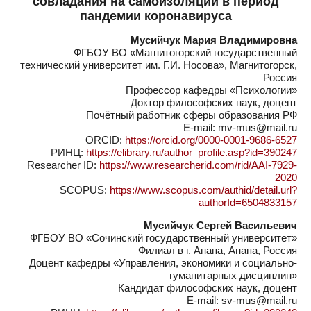
совладания на самоизоляции в период
пандемии коронавируса
Мусийчук Мария Владимировна
ФГБОУ ВО «Магнитогорский государственный
технический университет им. Г.И. Носова», Магнитогорск,
Россия
Профессор кафедры «Психологии»
Доктор философских наук, доцент
Почётный работник сферы образования РФ
E-mail: mv-mus@mail.ru
ORCID:
https://orcid.org/0000-0001-9686-6527
РИНЦ:
https://elibrary.ru/author_profile.asp?id=390247
Researcher ID:
https://www.researcherid.com/rid/AAI-7929-
2020
SCOPUS:
https://www.scopus.com/authid/detail.url?
authorId=6504833157
Мусийчук Сергей Васильевич
ФГБОУ ВО «Сочинский государственный университет»
Филиал в г. Анапа, Анапа, Россия
Доцент кафедры «Управления, экономики и социально-
гуманитарных дисциплин»
Кандидат философских наук, доцент
E-mail: sv-mus@mail.ru