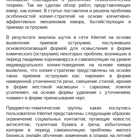
теориях. Так же сделан обзор работ, представляющих
юмор, как копинг. В статье поставлена и решена проблема
особенностей копинг-стратегий на основе когнитивно-
аффективных механизмов юмора, бытийствующих в
приемах остроумия.
В результате анализа шуток в сети Internet на основе
выявления приемов остроумия, послуживших
основополагающей формой для осмысления в форме
комического (остроумия) некоторых проблем, возникших в
период пандемии коронавируса и самоизоляции на уровне
индивидуального копинг-поведения на основе юмора
выявлено, что копинг-стратегии представлены на основе
таких приемов остроумия как: «ирония» в форме
намеренной утонченности речи, смешение стилей, ирония
в форме жестокой насмешки – сарказма; ложное
усиление», на основе формы удвоение с уточнением;
«намек» в форме приписывания черт.
Предметно-тематические группы каких коснулись
пользователи Internet представлены следующим образом:
ограничение социальных контактов; пугающие новости;
антисептик; туалетная бумага и греча; избыточные
калории в период самоизоляции; проблемы малого
бизнеса; онлайн обучение; изменения в планах на летний