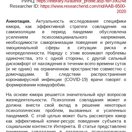
РИНЦ:
https://elibrary.ru/author_profile.asp?id=390248
Researcher ID:
https://www.researcherid.com/rid/AAB-8500-
2020
Аннотация.
Актуальность исследования специфики
юмора, как эффективной стратеги совладения на
самоизоляции в период пандемии обусловлена
усилением психоэмоцианального напряжения,
необходимости саморганизации поведения и регуляции
эмоциональной сферы в ситуации риска и
неопределенности. Наряду с этим возникают проблемы
одиночества, это с одной стороны, с другой сильный
дискомфорт от нахождения в течении всего времени суток
(и не одних) на ограниченном пространстве совместно с
домочадцами. В следствии распространения
коронавирусной инфекции (COVID-19) врачи говорят о
формировании ковидофобии.
На основе юмора решается значительный круг вопросов
жизнедеятельности. Психология совладания может и
должна внести свой вклад в решение некоторых
психологических проблем, вызванных и усиленных
пандемией. С этой целью может быть рассмотрен юмор
как эффективный копинг-ресурс поведения субъекта в
социальном контексте Интернета. В статье представлено
понимание совладания в различных психологических