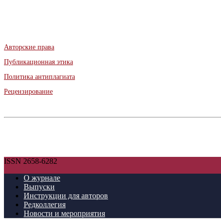
Авторские права
Публикационная этика
Политика антиплагиата
Рецензирование
ISSN 2658-6282
О журнале
Выпуски
Инструкции для авторов
Редколлегия
Новости и мероприятия