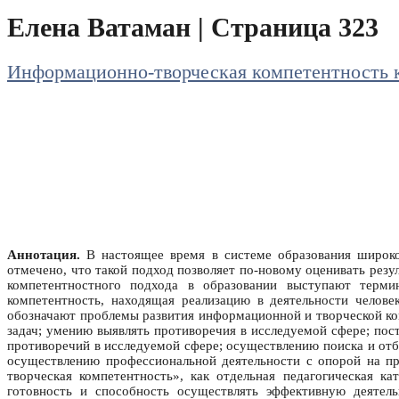
Елена Ватаман | Страница 323
Информационно-творческая компетентность к
Аннотация.
В настоящее время в системе образования широко
отмечено, что такой подход позволяет по-новому оценивать резу
компетентностного подхода в образовании выступают терми
компетентность, находящая реализацию в деятельности челове
обозначают проблемы развития информационной и творческой к
задач; умению выявлять противоречия в исследуемой сфере; пос
противоречий в исследуемой сфере; осуществлению поиска и от
осуществлению профессиональной деятельности с опорой на п
творческая компетентность», как отдельная педагогическая к
готовность и способность осуществлять эффективную деятел