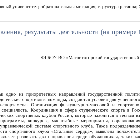
ивный университет; образовательная миграция; структура региона;
авления, результаты деятельности (на примере
ФГБОУ ВО «Магнитогорский государственный те
ак одно из приоритетных направлений государственной полит
туденческие спортивные команды, создаются условия для успешног
а-спортсмена. Организация физкультурно-массовой и спортивн
 специалиста. Координация в сфере студенческого спорта в Ро
ческих спортивных клубов России, которые находятся в тесном в
 программы, конкурсы, масштабные мероприятия, соревновани
управленческой системе спортивного клуба. Такое подразделени
ости спортивного клуба «Стальные сердца», выявлена положитель
зволяет развивать два направления среди обучающихся, таких к