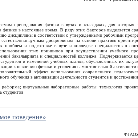
емам преподавания физики в вузах и колледжах, для которых э
 физике в настоящее время. В ряду этих факторов выделяется ср
ению дисциплины в соответствии с утвержденными рабочими прог
 естественнонаучным дисциплинам на основе практико-ориентиро
 проблем и подготовке в вузе и колледже специалистов в соо
использования этих принципов при осуществлении учебного про
лений бакалавриата и специальностей колледжа. Подчеркивается 
 студентов и изменений учебных планов, обусловленных их актуа
ивации к освоению физики и усиления самостоятельной активности 
положительный эффект использования современного педагогичес
ного обучения в активизации деятельности студентов и достижении
 реформа; виртуальные лабораторные работы; технология проект
а студентов
мое поведение»
ФГАОУ 