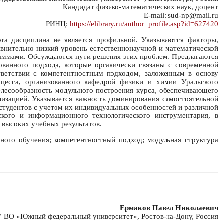
Кандидат физико-математических наук, доцент
E-mail: sud-np@mail.ru
РИНЦ:
https://elibrary.ru/author_profile.asp?id=627420
та дисциплина не является профильной. Указываются факторы,
авнительно низкий уровень естественнонаучной и математической
раммами. Обсуждаются пути решения этих проблем. Предлагаются
ванного подхода, которые органически связаны с современной
тветствии с компетентностным подходом, заложенным в основу
цесса, организованного кафедрой физики и химии Уральского
целесообразность модульного построения курса, обеспечивающего
лизацией. Указывается важность доминирования самостоятельной
студентов с учетом их индивидуальных особенностей и различной
кого и информационного технологического инструментария, в
 высоких учебных результатов.
ного обучения; компетентностный подход; модульная структура
Ермаков Павел Николаевич
ВО «Южный федеральный университет», Ростов-на-Дону, Россия