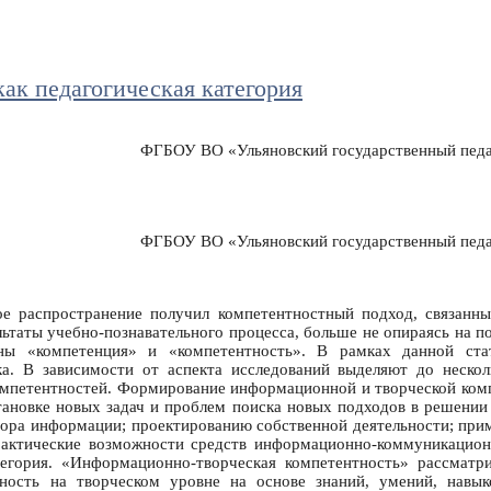
ак педагогическая категория
ФГБОУ ВО «Ульяновский государственный педаг
ФГБОУ ВО «Ульяновский государственный педаг
е распространение получил компетентностный подход, связанны
льтаты учебно-познавательного процесса, больше не опираясь на по
ны «компетенция» и «компетентность». В рамках данной стат
ка. В зависимости от аспекта исследований выделяют до неско
омпетентностей. Формирование информационной и творческой ком
тановке новых задач и проблем поиска новых подходов в решении
бора информации; проектированию собственной деятельности; пр
рактические возможности средств информационно-коммуникацио
атегория. «Информационно-творческая компетентность» рассматр
ьность на творческом уровне на основе знаний, умений, навык