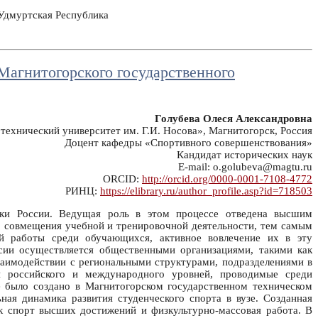
 Удмуртская Республика
 Магнитогорского государственного
Голубева Олеся Александровна
хнический университет им. Г.И. Носова», Магнитогорск, Россия
Доцент кафедры «Спортивного совершенствования»
Кандидат исторических наук
E-mail: o.golubeva@magtu.ru
ORCID:
http://orcid.org/0000-0001-7108-4772
РИНЦ:
https://elibrary.ru/author_profile.asp?id=718503
ики России. Ведущая роль в этом процессе отведена высшим
о совмещения учебной и тренировочной деятельности, тем самым
ой работы среди обучающихся, активное вовлечение их в эту
ссии осуществляется общественными организациями, такими как
заимодействии с региональными структурами, подразделениями в
я российского и международного уровней, проводимые среди
е было создано в Магнитогорском государственном техническом
ная динамика развития студенческого спорта в вузе. Созданная
ак спорт высших достижений и физкультурно-массовая работа. В