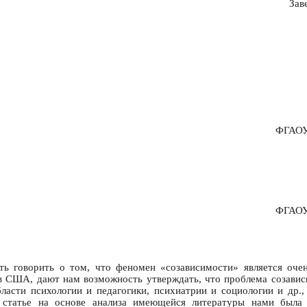
Зав
ФГАОУ 
ФГАОУ 
ь говорить о том, что феномен «созависимости» является оче
 в США, дают нам возможность утверждать, что проблема созави
асти психологии и педагогики, психиатрии и социологии и др.,
 статье на основе анализа имеющейся литературы нами была п