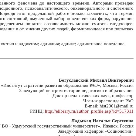
данного феномена до настоящего времени. Авторами проведен
юционного, психоаналитического, бихевиорального и системного
 Подводя итог проделанной работе можно заключить, что термин
кого состояний, выученный набор поведенческих форм, нарушение
ределением понятия созависимость можно считать следующее.
оведения и от мнения других людей, формирующееся при попытках
ностью и аддиктом; аддикция; аддикт; аддиктивное поведение
Богуславский Михаил Викторович
Институт стратегии развития образования РАО», Москва, Россия
Заведующий центром истории педагогики и образования
Доктор педагогических наук, профессор
Член-корреспондент РАО
E-mail: hist2001@mail.ru
РИНЦ:
http://elibrary.ru/author_profile.asp?id=517311
Ладыжец Наталья Сергеевна
ВО «Удмуртский государственный университет», Ижевск, Россия
Заведующий кафедрой «Социологии»