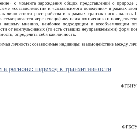
дение» с момента зарождения общих представлений о природе 
блеме «созависимости» и «созависимого поведения» в рамках эвол
ак личностного расстройства и в рамках транзактного анализа.
рассматривается через специфику психологического и поведенчес
 По нашему мнению, наиболее подходящим и всеобъемлющим оп
ости от компульсивных (то есть ставших неуправляемыми) форм п
мость, определить себя как личность.
симая личность; созависимые индивиды; взаимодействие между лич
 в регионе: переход к транзитивности
ФГБНУ «
ФГБОУ 