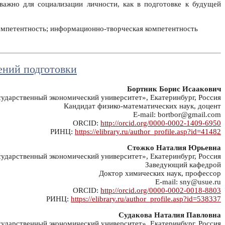
важно для социализации личности, как в подготовке к будущей
компетентность; информационно-творческая компетентность
ений подготовки
Бортник Борис Исаакович
дарственный экономический университет», Екатеринбург, Россия
Кандидат физико-математических наук, доцент
E-mail: bortbor@gmail.com
ORCID:
http://orcid.org/0000-0002-1409-6950
РИНЦ:
https://elibrary.ru/author_profile.asp?id=41482
Стожко Наталия Юрьевна
дарственный экономический университет», Екатеринбург, Россия
Заведующий кафедрой
Доктор химических наук, профессор
E-mail: sny@usue.ru
ORCID:
http://orcid.org/0000-0002-0018-8803
РИНЦ:
https://elibrary.ru/author_profile.asp?id=538337
Судакова Наталия Павловна
дарственный экономический университет», Екатеринбург, Россия