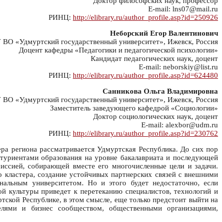
Доктор философских наук, профессор
E-mail: lns07@mail.ru
РИНЦ:
http://elibrary.ru/author_profile.asp?id=250926
Неборский Егор Валентинович
ВО «Удмуртский государственный университет», Ижевск, Россия
Доцент кафедры «Педагогики и педагогической психологии»
Кандидат педагогических наук, доцент
E-mail: neborskiy@list.ru
РИНЦ:
http://elibrary.ru/author_profile.asp?id=624480
Санникова Ольга Владимировна
ВО «Удмуртский государственный университет», Ижевск, Россия
Заместитель заведующего кафедрой «Социологии»
Доктор социологических наук, доцент
E-mail: alexbor@udm.ru
РИНЦ:
http://elibrary.ru/author_profile.asp?id=230762
ера региона рассматривается Удмуртская Республика. До сих пор
туриентами образования на уровне бакалавриата и последующей
миссией, собирающей вместе его многочисленные цели и задачи.
 кластера, создание устойчивых партнерских связей с внешними
ональным университетом. Но и этого будет недостаточно, если
й культуры приведет к перетеканию специалистов, технологий и
тской Республике, в этом смысле, еще только предстоит выйти на
елями и бизнес сообществом, общественными организациями,