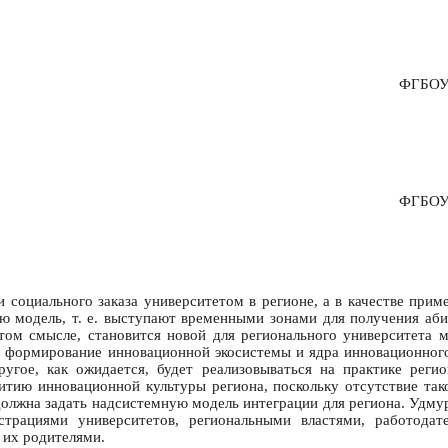
ФГБОУ 
ФГБОУ 
 социального заказа университетом в регионе, а в качестве прим
ю модель, т. е. выступают временными зонами для получения аби
этом смысле, становится новой для регионального университета 
, формирование инновационной экосистемы и ядра инновационного
ругое, как ожидается, будет реализовываться на практике реги
итию инновационной культуры региона, поскольку отсутствие тако
должна задать надсистемную модель интеграции для региона. Удмур
страциями университетов, региональными властями, работодат
 их родителями.