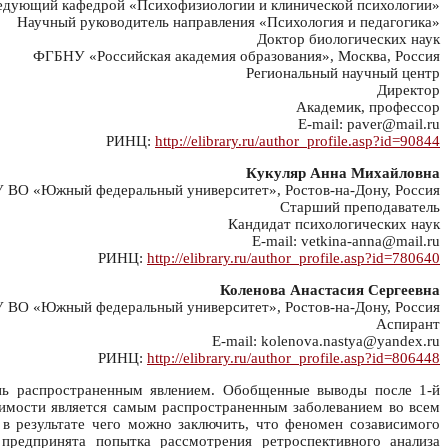
едующий кафедрой «Психофизиологии и клинической психологии»
Научный руководитель направления «Психология и педагогика»
Доктор биологических наук
ФГБНУ «Российская академия образования», Москва, Россия
Региональный научный центр
Директор
Академик, профессор
E-mail: paver@mail.ru
РИНЦ:
http://elibrary.ru/author_profile.asp?id=90844
Кукуляр Анна Михайловна
ВО «Южный федеральный университет», Ростов-на-Дону, Россия
Старший преподаватель
Кандидат психологических наук
E-mail: vetkina-anna@mail.ru
РИНЦ:
http://elibrary.ru/author_profile.asp?id=780640
Коленова Анастасия Сергеевна
ВО «Южный федеральный университет», Ростов-на-Дону, Россия
Аспирант
E-mail: kolenova.nastya@yandex.ru
РИНЦ:
http://elibrary.ru/author_profile.asp?id=806448
нь распространенным явлением. Обобщенные выводы после 1-й
симости является самым распространенным заболеванием во всем
 в результате чего можно заключить, что феномен созависимого
редпринята попытка рассмотрения ретроспективного анализа