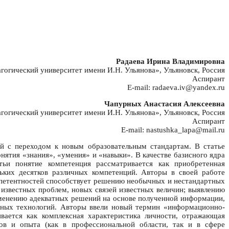
Радаева Ирина Владимировна
огический университет имени И.Н. Ульянова», Ульяновск, Россия
Аспирант
E-mail: radaeva.iv@yandex.ru
Чапурных Анастасия Алексеевна
огический университет имени И.Н. Ульянова», Ульяновск, Россия
Аспирант
E-mail: nastushka_lapa@mail.ru
й с переходом к новым образовательным стандартам. В статье
нятия «знания», «умения» и «навыки». В качестве базисного ядра
ьи понятие компетенция рассматривается как приобретенная
льких десятков различных компетенций. Авторы в своей работе
петентностей способствует решению необычных и нестандартных
 известных проблем, новых связей известных величин; выявлению
именению адекватных решений на основе полученной информации,
нных технологий. Авторы ввели новый термин «информационно-
ивается как комплексная характеристика личности, отражающая
ов и опыта (как в профессиональной области, так и в сфере