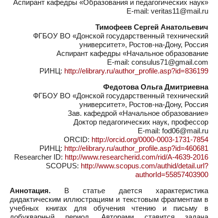
Аспирант кафедры «Образования и педагогических наук»
E-mail: veritas11@mail.ru
Тимофеев Сергей Анатольевич
ФГБОУ ВО «Донской государственный технический
университет», Ростов-на-Дону, Россия
Аспирант кафедры «Начальное образование
E-mail: consulus71@gmail.com
РИНЦ:
http://elibrary.ru/author_profile.asp?id=836199
Федотова Ольга Дмитриевна
ФГБОУ ВО «Донской государственный технический
университет», Ростов-на-Дону, Россия
Зав. кафедрой «Начальное образование»
Доктор педагогических наук, профессор
E-mail: fod06@mail.ru
ORCID:
http://orcid.org/0000-0003-1731-7854
РИНЦ:
http://elibrary.ru/author_profile.asp?id=460681
Researcher ID:
http://www.researcherid.com/rid/A-4639-2016
SCOPUS:
http://www.scopus.com/authid/detail.url?
authorId=55857403900
Аннотация.
В статье дается характеристика
дидактическим иллюстрациям и текстовым фрагментам в
учебных книгах для обучения чтению и письму в
добукварный период. Авторами ставится задача