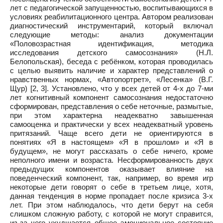
лет с педагогической запущенностью, воспитывающихся в
условиях реабилитационного центра. Автором реализован
диагностический инструментарий, который включал
следующие методы: анализ документации
«Половозрастная идентификация, методика
исследования детского самосознания» (Н.Л.
Белопольская), беседа с ребёнком, которая проводилась
с целью выявить наличие и характер представлений о
нравственных нормах, «Автопортрет», «Лесенка» (В.Г.
Щур) [2, 3]. Установлено, что у всех детей от 4-х до 7-ми
лет когнитивный компонент самосознания недостаточно
сформирован, представления о себе неточные, размытые,
при этом характерна неадекватно завышенная
самооценка и практически у всех неадекватный уровень
притязаний. Чаще всего дети не ориентируются в
понятиях «Я в настоящем» «Я в прошлом» и «Я в
будущем», не могут рассказать о себе ничего, кроме
неполного имени и возраста. Несформированность двух
предыдущих компонентов оказывает влияние на
поведенческий компонент, так, например, во время игр
некоторые дети говорят о себе в третьем лице, хотя,
данная тенденция в норме пропадает после кризиса 3-х
лет. При этом наблюдалось, что дети берут на себя
слишком сложную работу, с которой не могут справится,
из-за чего ухудшается общее эмоциональное состояние