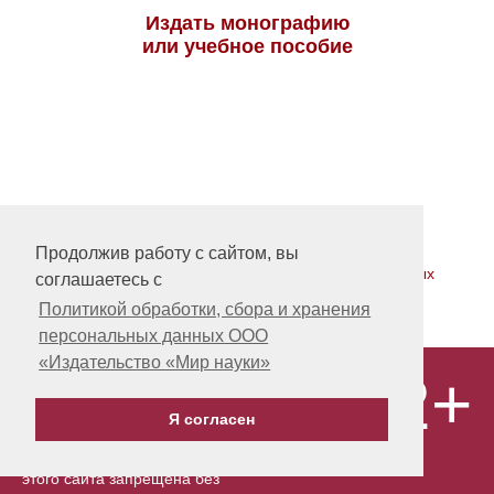
Издать монографию
или учебное пособие
На главную
Контакты, учредитель, редакция
Продолжив работу с сайтом, вы
Политика обработки, сбора и хранения персональных
соглашаетесь с
данных
Политикой обработки, сбора и хранения
персональных данных ООО
«Издательство «Мир науки»
12+
© ООО «Издательство «Мир науки» \
«Publishing company «World of science»,
LLC Материалы, размещенные на сайте,
Я согласен
охраняются Законом о защите авторских
прав. Публикация любых материалов
этого сайта запрещена без