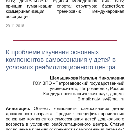
ВТБ; деятельность; Единая молодежная лига ВТБ;
принцип гуманизации спорта; структура; баскетбол;
коммерциализация; тренировки; международная
ассоциация
29.11.2018
К проблеме изучения основных
компонентов самосознания у детей в
условиях реабилитационного центра
Шельшакова Наталья Николаевна
ГОУ ВПО «Петрозаводский государственный
университет», Петрозаводск, Россия
Кандидат психологических наук, доцент
E-mail: naty_sy@mail.ru
Аннотация.
Объект: компоненты самосознания детей
дошкольного возраста. Предмет: специфика проявления
основных компонентов самосознания детей дошкольного
возраста в условиях реабилитационного центра. Статья
посвящена изучению особенности самосознания детей 4-7