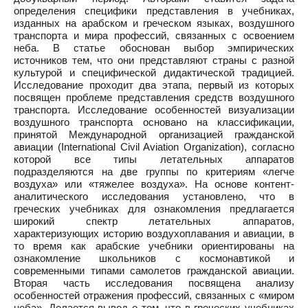
определения специфики представления в учебниках,
изданных на арабском и греческом языках, воздушного
транспорта и мира профессий, связанных с освоением
неба. В статье обоснован выбор эмпирических
источников тем, что они представляют страны с разной
культурой и специфической дидактической традицией.
Исследование проходит два этапа, первый из которых
посвящен проблеме представления средств воздушного
транспорта. Исследование особенностей визуализации
воздушного транспорта основано на классификации,
принятой Международной организацией гражданской
авиации (International Civil Aviation Organization), согласно
которой все типы летательных аппаратов
подразделяются на две группы по критериям «легче
воздуха» или «тяжелее воздуха». На основе контент-
аналитического исследования установлено, что в
греческих учебниках для ознакомления предлагается
широкий спектр летательных аппаратов,
характеризующих историю воздухоплавания и авиации, в
то время как арабские учебники ориентированы на
ознакомление школьников с космонавтикой и
современными типами самолетов гражданской авиации.
Вторая часть исследования посвящена анализу
особенностей отражения профессий, связанных с «миром
неба». Делается вывод о том, что в греческих учебниках