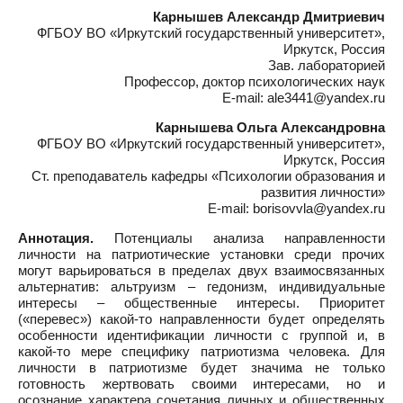
Карнышев Александр Дмитриевич
ФГБОУ ВО «Иркутский государственный университет»,
Иркутск, Россия
Зав. лабораторией
Профессор, доктор психологических наук
E-mail: ale3441@yandex.ru
Карнышева Ольга Александровна
ФГБОУ ВО «Иркутский государственный университет»,
Иркутск, Россия
Ст. преподаватель кафедры «Психологии образования и
развития личности»
E-mail: borisovvla@yandex.ru
Аннотация.
Потенциалы анализа направленности
личности на патриотические установки среди прочих
могут варьироваться в пределах двух взаимосвязанных
альтернатив: альтруизм – гедонизм, индивидуальные
интересы – общественные интересы. Приоритет
(«перевес») какой-то направленности будет определять
особенности идентификации личности с группой и, в
какой-то мере специфику патриотизма человека. Для
личности в патриотизме будет значима не только
готовность жертвовать своими интересами, но и
осознание характера сочетания личных и общественных