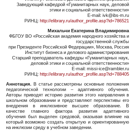
Заведующий кафедрой «Гуманитарных наук, деловой
этики и социальной ответственности»
E-mail: ivk@ibs-m.ru
РИНЦ:
http://elibrary.ru/author_profile.asp?id=786521
Михальчи Екатерина Владимировна
ФБГОУ ВО «Российская академия народного хозяйства и
государственной службы
при Президенте Российской Федерации», Москва, Россия
Институт бизнеса и делового администрирования
Старший преподаватель кафедры «Гуманитарных наук,
деловой этики и социальной ответственности»
E-mail: missi-ice@rambler.ru
РИНЦ:
http://elibrary.ru/author_profile.asp?id=788405
Аннотация.
В статье рассмотрены основные положения
педагогической технологии – адаптивного обучения.
Авторы приводят историю развития этого направления в
школьном образовании и представляют перспективы его
внедрения в инклюзивное высшее образование. В
качестве главного фактора развития адаптивного
обучения был выделен средовой, оказывая влияние на
который возможно создать открытую и ориентированную
на инклюзии среду в учебном заведении.