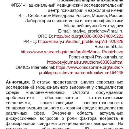
ФГБУ «Национальный медицинский исследовательский
центр психиатрии и наркологии имени
В.П. Сербского» Минздрава России, Москва, Россия
Лаборатория психогигиены и психопрофилактики
Младший научный сотрудник
E-mail: mariya_pronichev@mail.ru
ORCID:
http://orcid.org/0000-0002-7468-9221
РИНЦ:
http://elibrary.ru/author_profile.asp?id=920828
ResearchGate:
https://www.researchgate.net/profile/Maria_Pronicheva
Репозиторий Psyjournals.ru:
http://psyjournals.ru/authors/63386.shtml
OMICS International:
https://www.omicsonline.org/author-
profile/pronicheva-maria-mikhailovna-164448
Аннотация.
В статье представлен анализ современных
исследований эмоционального выгорания у специалистов
сферы «человек-человек». Острота обсуждаемой
проблематики обосновывается статистическими
сведениями, показывающими распространенность
синдрома эмоционального выгорания среди специалистов
различных сфер. Очерчена область актуальных
дискуссионных вопросов о роли фактора возраста в
формировании синдрома эмоционального выгорания. На
материале обследования 62 педагогов