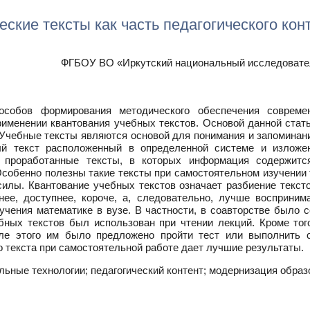
кие тексты как часть педагогического кон
ФГБОУ ВО «Иркутский национальный исследователь
собов формирования методического обеспечения совреме
рименении квантования учебных текстов. Основой данной стат
. Учебные тексты являются основой для понимания и запомин
ый текст расположенный в определенной системе и излож
 проработанные тексты, в которых информация содержит
собенно полезны такие тексты при самостоятельном изучении то
илы. Квантование учебных текстов означает разбиение тексто
нее, доступнее, короче, а, следовательно, лучше восприним
учения математике в вузе. В частности, в соавторстве было
бных текстов был использован при чтении лекций. Кроме то
сле этого им было предложено пройти тест или выполнить с
о текста при самостоятельной работе дает лучшие результаты.
ельные технологии; педагогический контент; модернизация обра