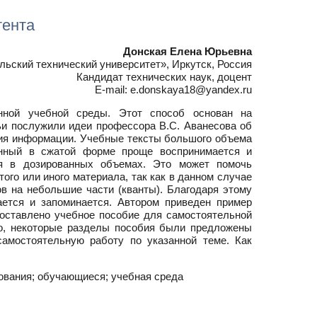
тента
Донская Елена Юрьевна
ский технический университет», Иркутск, Россия
Кандидат технических наук, доцент
E-mail: e.donskaya18@yandex.ru
нной учебной среды. Этот способ основан на
ьи послужили идеи профессора В.С. Аванесова об
ания информации. Учебные тексты большого объема
енный в сжатой форме проще воспринимается и
ся в дозированных объемах. Это может помочь
го или иного материала, так как в данном случае
в на небольшие части (кванты). Благодаря этому
ается и запоминается. Автором приведен пример
 составлено учебное пособие для самостоятельной
го, некоторые разделы пособия были предложены
амостоятельную работу по указанной теме. Как
зования; обучающиеся; учебная среда