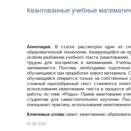
Квантованные учебные математичес
Аннотация.
В статье рассмотрен один из спо
образовательной технологии, базирующейся на п
особом разбиении учебного текста (квантовании)
трудны для восприятия и запоминания. Учебн
запоминается. Поэтому необходимы тщательно
обучающимся при проработке нового материала. О
обучающийся опирается только на собственные с
сложный наукообразный текст становится понят
использования квантования текста в процессе об
работы по теме «Ряды». Прием квантования уче
студентам для самостоятельного изучения. По
показывает практика, использование квантованног
Ключевые слова:
квант; квантование; образоват
07.06.2018