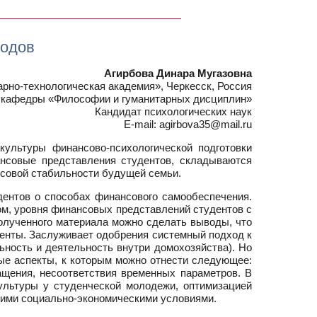
ходов
Агирбова Динара Мугазовна
рно-технологическая академия», Черкесск, Россия
 кафедры «Философии и гуманитарных дисциплин»
Кандидат психологических наук
E-mail: agirbova35@mail.ru
ультуры финансово-психологической подготовки
ансовые представления студентов, складываются
нсовой стабильности будущей семьи.
дентов о способах финансового самообеспечения.
м, уровня финансовых представлений студентов с
олученного материала можно сделать выводы, что
менты. Заслуживает одобрения системный подход к
ьность и деятельность внутри домохозяйства). Но
ые аспекты, к которым можно отнести следующее:
щения, несоответствия временных параметров. В
ультуры у студенческой молодежи, оптимизацией
щими социально-экономическими условиями.