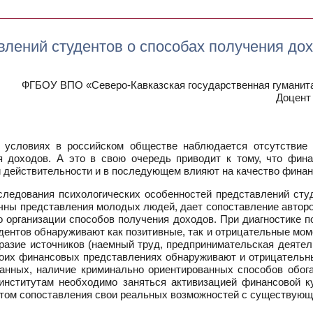
влений студентов о способах получения до
ФГБОУ ВПО «Северо-Кавказская государственная гуманита
Доцент
условиях в российском обществе наблюдается отсутствие к
 доходов. А это в свою очередь приводит к тому, что фин
 действительности и в последующем влияют на качество фина
следования психологических особенностей представлений сту
чны представления молодых людей, дает сопоставление авторо
 организации способов получения доходов. При диагностике п
ентов обнаруживают как позитивные, так и отрицательные мо
разие источников (наемный труд, предпринимательская деятел
оих финансовых представлениях обнаруживают и отрицательн
анных, наличие криминально ориентированных способов обога
 институтам необходимо заняться активизацией финансовой к
етом сопоставления свои реальных возможностей с существую