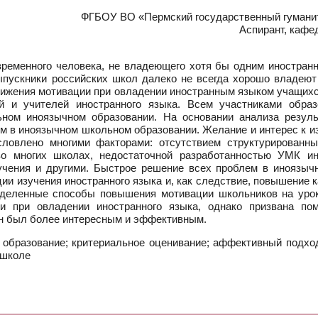
ФГБОУ ВО «Пермский государственный гуманита
Аспирант, кафе
ременного человека, не владеющего хотя бы одним иностранн
пускники российских школ далеко не всегда хорошо владеют
нижения мотивации при овладении иностранным языком учащих
й и учителей иностранного языка. Всем участниками образ
ьном иноязычном образовании. На основании анализа резуль
м в иноязычном школьном образовании. Желание и интерес к и
ловлено многими факторами: отсутствием структурированн
во многих школах, недостаточной разработанностью УМК ин
чения и другими. Быстрое решение всех проблем в иноязыч
и изучения иностранного языка и, как следствие, повышение к
деленные способы повышения мотивации школьников на урока
 при овладении иностранного языка, однако призвана помо
он был более интересным и эффективным.
 образование; критериальное оценивание; аффективный подхо
 школе