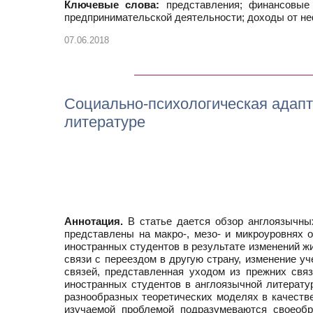
Ключевые слова:
представления; финансовые 
предпринимательской деятельности; доходы от н
07.06.2018
Социально-психологическая адапт
литературе
Аннотация.
В статье дается обзор англоязычных
представлены на макро-, мезо- и микроуровнях 
иностранных студентов в результате изменений ж
связи с переездом в другую страну, изменение у
связей, представленная уходом из прежних связ
иностранных студентов в англоязычной литерату
разнообразных теоретических моделях в качестве
изучаемой проблемой подразумеваются своеоб