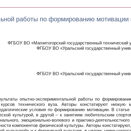
ьной работы по формированию мотивации к
ФГБОУ ВО «Магнитогорский государственный технический ун
ФГБОУ ВО «Уральский государственный униве
ФГБОУ ВО «Уральский государственный униве
ультаты опытно-экспериментальной работы по формированию
урсов технического вуза. Авторы констатируют низкую м
дагогические условия по формированию мотивации. В статье
ской культурой, в другой – к занятиям любительским спорто
нального, эмоционально-волевого и практико-деятельностного
сти компонентов физической культуры. Авторы констатируют,
ой культурой» и к физической культуре, в целом: уменьшилос