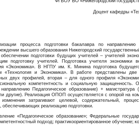
ФГБОУ ВО «Нижегородский государстве
Доцент кафедры «Тех
зации процесса подготовки бакалавра по направлению 
еждении высшего образования Нижегородский государственный 
в обеспечении подготовки будущих учителей – учителей экон
щим подготовку учителей. Подготовка учителя экономики 
ния «Экономика». В НГПУ им. К. Минина подготовка будущег
м «Технология и Экономика». В работе представлены дв
нных двух профилей, вторая – для одного профиля «Эконом
ессиональную компетентность и социальную защищенность. 
о направлению Педагогическое образование) + магистратура
ли другие). Реализация ОПОП осуществляется с опорой на ко
 изменения затрагивают целевой, содержательный, проце
, обеспечивающих реализацию подготовки.
вление «Педагогическое образование»; Федеральные госуда
мпетентностный подход; практикоориентированное обучение; ко