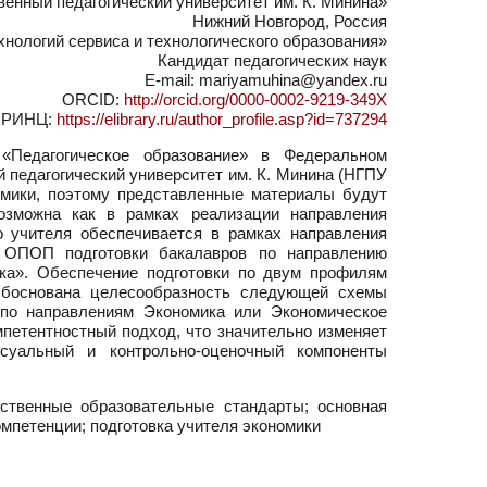
нный педагогический университет им. К. Минина»
Нижний Новгород, Россия
нологий сервиса и технологического образования»
Кандидат педагогических наук
E-mail: mariyamuhina@yandex.ru
ORCID:
http://orcid.org/0000-0002-9219-349X
РИНЦ:
https://elibrary.ru/author_profile.asp?id=737294
«Педагогическое образование» в Федеральном
педагогический университет им. К. Минина (НГПУ
омики, поэтому представленные материалы будут
возможна как в рамках реализации направления
о учителя обеспечивается в рамках направления
е ОПОП подготовки бакалавров по направлению
ика». Обеспечение подготовки по двум профилям
Обоснована целесообразность следующей схемы
 (по направлениям Экономика или Экономическое
мпетентностный подход, что значительно изменяет
ссуальный и контрольно-оценочный компоненты
рственные образовательные стандарты; основная
мпетенции; подготовка учителя экономики