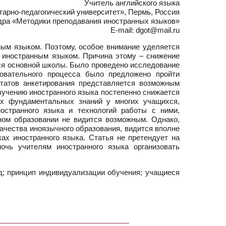
Учитель английского языка
рно-педагогический университет», Пермь, Россия
дра «Методики преподавания иностранных языков»
E-mail: dgot@mail.ru
ым языком. Поэтому, особое внимание уделяется
 иностранным языком. Причина этому – снижение
ся основной школы. Было проведено исследование
овательного процесса было предложено пройти
татов анкетирования представляется возможным
зучению иностранного языка постепенно снижается
ых фундаментальных знаний у многих учащихся,
остранного языка и технологий работы с ними,
ном образовании не видится возможным. Однако,
ачества иноязычного образования, видится вполне
х иностранного языка. Статья не претендует на
чь учителям иностранного языка организовать
д; принцип индивидуализации обучения; учащиеся