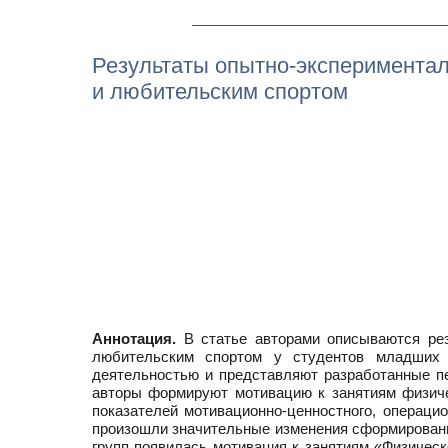
Результаты опытно-экспериментал
и любительским спортом
Аннотация.
В статье авторами описываются рез
любительским спортом у студентов младших к
деятельностью и представляют разработанные пе
авторы формируют мотивацию к занятиям физиче
показателей мотивационно-ценностного, операцио
произошли значительные изменения сформированно
групп появилась мотивация к занятиям «Физическ