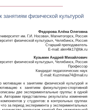
 занятиям физической культурой
Федорова Алёна Олеговна
иверситет им. Г.И. Носова», Магнитогорск, Россия
рситет физической культуры», Челябинск, Россия
Старший преподаватель
E-mail: alen4ik17@bk.ru
Кузьмин Андрей Михайлович
рситет физической культуры», Челябинск, Россия
Профессор
Кандидат педагогических наук
E-mail: Kuzminaa74@mail.ru
 мотивации к занятиям физической культурой и
отивацию к занятиям физкультурно-спортивной
 описаны две экспериментальные группы: в одной
м. Авторами представлены результаты изменения
 компонентов у студентов: в контрольных группах
 что за период эксперимента у экспериментальных
ь количество пропусков занятий без уважительной