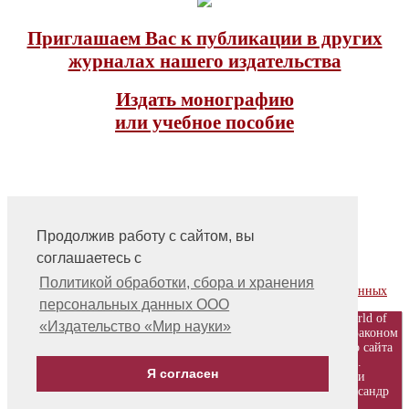
Приглашаем Вас к публикации в других
журналах нашего издательства
Издать монографию
или учебное пособие
Продолжив работу с сайтом, вы
соглашаетесь с
На главную
Контакты, учредитель, редакция
Политикой обработки, сбора и хранения
Политика обработки, сбора и хранения персональных данных
персональных данных ООО
© ООО «Издательство «Мир науки» \ «Publishing company «World of
«Издательство «Мир науки»
science», LLC Материалы, размещенные на сайте, охраняются Законом
о защите авторских прав. Публикация любых материалов этого сайта
запрещена без предварительного согласования с издательством.
Я согласен
Авторские права на размещенные на сайте научные публикации
принадлежат их авторам. Разработка и поддержка сайта - Александр
Павлов, pavlov@mir-nauki.com