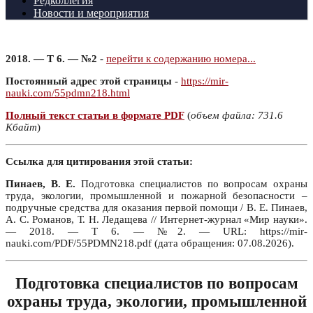
Редколлегия
Новости и мероприятия
2018. — Т 6. — №2
-
перейти к содержанию номера...
Постоянный адрес этой страницы
-
https://mir-
nauki.com/55pdmn218.html
Полный текст статьи в формате PDF
(
объем файла: 731.6
Кбайт
)
Ссылка для цитирования этой статьи:
Пинаев, В. Е.
Подготовка специалистов по вопросам охраны
труда, экологии, промышленной и пожарной безопасности –
подручные средства для оказания первой помощи / В. Е. Пинаев,
А. С. Романов, Т. Н. Ледащева // Интернет-журнал «Мир науки».
— 2018. — Т 6. — №2. — URL: https://mir-
nauki.com/PDF/55PDMN218.pdf (дата обращения: 07.08.2026).
Подготовка специалистов по вопросам
охраны труда, экологии, промышленной