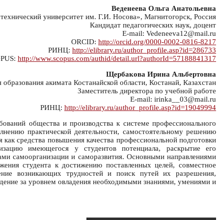
Веденеева Ольга Анатольевна
хнический университет им. Г.И. Носова», Магнитогорск, Россия
Кандидат педагогических наук, доцент
E-mail: Vedeneeva12@mail.ru
ORCID:
http://orcid.org/0000-0002-0816-8217
РИНЦ:
http://elibrary.ru/author_profile.asp?id=286733
PUS:
http://www.scopus.com/authid/detail.url?authorId=57188841317
Щербакова Ирина Альбертовна
образования акимата Костанайской области, Костанай, Казахстан
Заместитель директора по учебной работе
E-mail: irinka__03@mail.ru
РИНЦ:
http://elibrary.ru/author_profile.asp?id=19049994
ебований общества и производства к системе профессионального
олнению практической деятельности, самостоятельному решению
я как средства повышения качества профессиональной подготовки
лизацию имеющегося у студентов потенциала, раскрытие его
ами самоорганизации и саморазвития. Основными направлениями
ижения студента к достижению поставленных целей, совместное
ение возникающих трудностей и поиск путей их разрешения,
людение за уровнем овладения необходимыми знаниями, умениями и