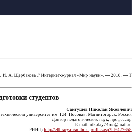
а, И. А. Щербакова // Интернет-журнал «Мир науки». — 2018. — Т
дготовки студентов
Сайгушев Николай Яковлевич
хнический университет им. Г.И. Носова», Магнитогорск, Россия
Доктор педагогических наук, профессор
E-mail: nikolay74rus@mail.ru
РИНЦ:
http://elibrary.ru/author_profile.asp?id=427658