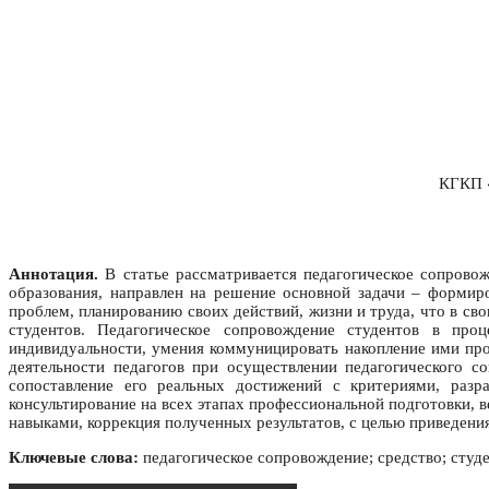
КГКП «
Аннотация.
В статье рассматривается педагогическое сопровож
образования, направлен на решение основной задачи – формир
проблем, планированию своих действий, жизни и труда, что в с
студентов. Педагогическое сопровождение студентов в про
индивидуальности, умения коммуницировать накопление ими пр
деятельности педагогов при осуществлении педагогического с
сопоставление его реальных достижений с критериями, раз
консультирование на всех этапах профессиональной подготовки, 
навыками, коррекция полученных результатов, с целью приведения
Ключевые слова:
педагогическое сопровождение; средство; студ