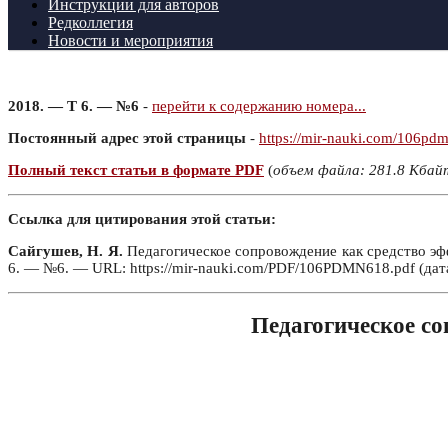
Инструкции для авторов
Редколлегия
Новости и мероприятия
2018. — Т 6. — №6
-
перейти к содержанию номера...
Постоянный адрес этой страницы
-
https://mir-nauki.com/106pd
Полный текст статьи в формате PDF
(
объем файла: 281.8 Кбай
Ссылка для цитирования этой статьи:
Сайгушев, Н. Я.
Педагогическое сопровождение как средство эфф
6. — №6. — URL: https://mir-nauki.com/PDF/106PDMN618.pdf (дат
Педагогическое со