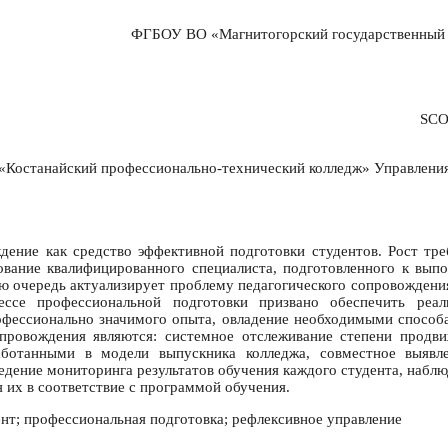
ФГБОУ ВО «Магнитогорский государственный те
SCO
Костанайский профессионально-технический колледж» Управления 
дение как средство эффективной подготовки студентов. Рост тр
ование квалифицированного специалиста, подготовленного к вып
вою очередь актуализирует проблему педагогического сопровождени
цессе профессиональной подготовки призвано обеспечить реа
офессионально значимого опыта, овладение необходимыми способ
опровождения являются: системное отслеживание степени продв
работанными в модели выпускника колледжа, совместное выявл
ведение мониторинга результатов обучения каждого студента, наб
 их в соответствие с программой обучения.
ент; профессиональная подготовка; рефлексивное управление