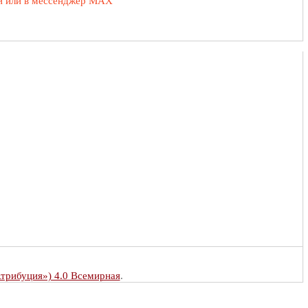
ии или в мессенджер MAX
Атрибуция») 4.0 Всемирная
.