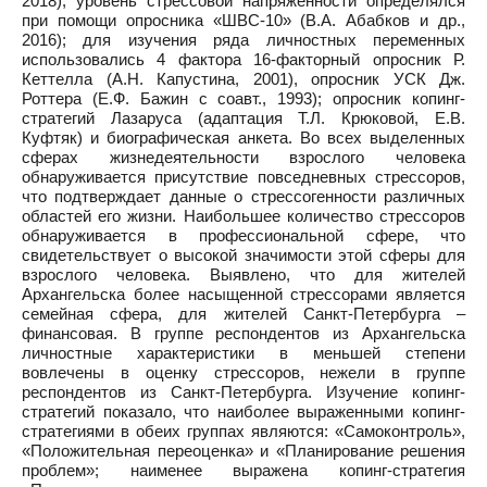
2018); уровень стрессовой напряженности определялся
при помощи опросника «ШВС-10» (В.А. Абабков и др.,
2016); для изучения ряда личностных переменных
использовались 4 фактора 16-факторный опросник Р.
Кеттелла (А.Н. Капустина, 2001), опросник УСК Дж.
Роттера (Е.Ф. Бажин с соавт., 1993); опросник копинг-
стратегий Лазаруса (адаптация Т.Л. Крюковой, Е.В.
Куфтяк) и биографическая анкета. Во всех выделенных
сферах жизнедеятельности взрослого человека
обнаруживается присутствие повседневных стрессоров,
что подтверждает данные о стрессогенности различных
областей его жизни. Наибольшее количество стрессоров
обнаруживается в профессиональной сфере, что
свидетельствует о высокой значимости этой сферы для
взрослого человека. Выявлено, что для жителей
Архангельска более насыщенной стрессорами является
семейная сфера, для жителей Санкт-Петербурга –
финансовая. В группе респондентов из Архангельска
личностные характеристики в меньшей степени
вовлечены в оценку стрессоров, нежели в группе
респондентов из Санкт-Петербурга. Изучение копинг-
стратегий показало, что наиболее выраженными копинг-
стратегиями в обеих группах являются: «Самоконтроль»,
«Положительная переоценка» и «Планирование решения
проблем»; наименее выражена копинг-стратегия