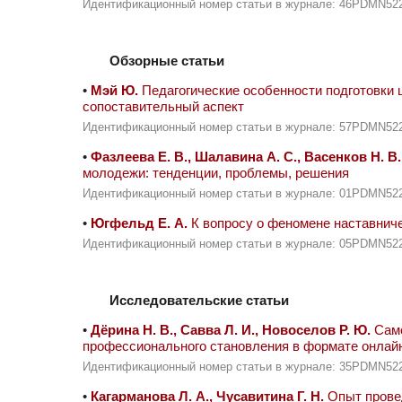
Идентификационный номер статьи в журнале: 46PDMN52
Обзорные статьи
•
Мэй Ю.
Педагогические особенности подготовки 
сопоставительный аспект
Идентификационный номер статьи в журнале: 57PDMN52
•
Фазлеева Е. В., Шалавина А. С., Васенков Н. В.
молодежи: тенденции, проблемы, решения
Идентификационный номер статьи в журнале: 01PDMN52
•
Югфельд Е. А.
К вопросу о феномене наставниче
Идентификационный номер статьи в журнале: 05PDMN52
Исследовательские статьи
•
Дёрина Н. В., Савва Л. И., Новоселов Р. Ю.
Само
профессионального становления в формате онлай
Идентификационный номер статьи в журнале: 35PDMN52
•
Кагарманова Л. А., Чусавитина Г. Н.
Опыт прове