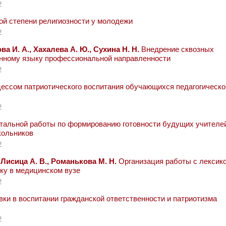
2
ой степени религиозности у молодежи
2
а И. А., Хахалева А. Ю., Сухина Н. Н.
Внедрение сквозных
анному языку профессиональной направленности
2
ессом патриотического воспитания обучающихся педагогическо
2
тальной работы по формированию готовности будущих учителе
кольников
2
 Лисица А. В., Романькова М. Н.
Организация работы с лексико
ку в медицинском вузе
2
ки в воспитании гражданской ответственности и патриотизма
2