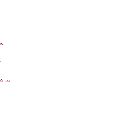
го
й
й при