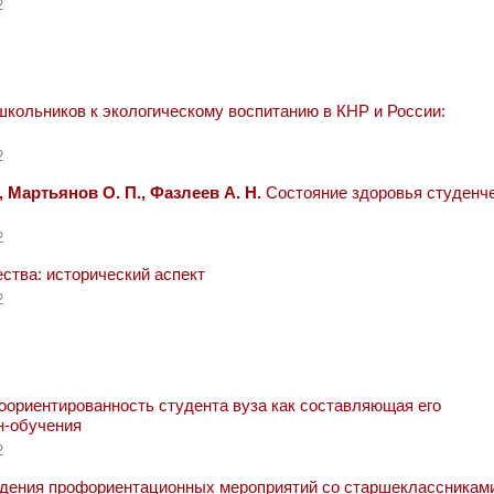
2
школьников к экологическому воспитанию в КНР и России:
2
, Мартьянов О. П., Фазлеев А. Н.
Состояние здоровья студенч
2
ства: исторический аспект
2
ориентированность студента вуза как составляющая его
н-обучения
2
дения профориентационных мероприятий со старшеклассникам