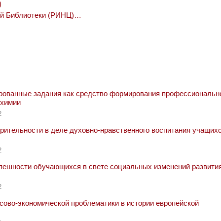
)
ой Библиотеки (РИНЦ)…
рованные задания как средство формирования профессиональн
 химии
2
рительности в деле духовно-нравственного воспитания учащихс
2
пешности обучающихся в свете социальных изменений развити
2
ово-экономической проблематики в истории европейской