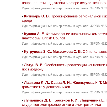
направлениям подготовки в сфере искусственного
Идентификационный номер статьи в журнале: 34PDMN52
•
Китикарь О. В.
Проектирование региональной сис
среде
Идентификационный номер статьи в журнале: 42PDMN52
•
Кузина А. Е.
Формирование иноязычной компетенц
платформы British Council
Идентификационный номер статьи в журнале: 38PDMN52
•
Кутрунова З. С., Максимова С. В.
Об использова
Идентификационный номер статьи в журнале: 03PDMN52
•
Латун В. В.
Особенности реализации концепции о
постмодерну
Идентификационный номер статьи в журнале: 55PDMN52
•
Лашкова Л. Л., Савва Л. И., Жеенкулова К. Т.
Ме
грамотности у дошкольников
Идентификационный номер статьи в журнале: 21PDMN52
•
Лучанинов Д. В., Баженов Р. И., Лаврушина Е. Г
студентов электроэнергетики и электротехники