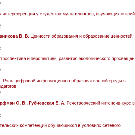
2
интерференция у студентов-мультилингвов, изучающих англий
2
вникова В. В.
Ценности образования и образование ценностей.
2
троспектива и перспективы развития экологического просвещен
2
.
Роль цифровой информационно-образовательной среды в
дагогов
2
орфман О. В., Губчевская Е. А.
Речетворческий интенсив-курс в
2
тельских компетенций обучающихся в условиях сетевого