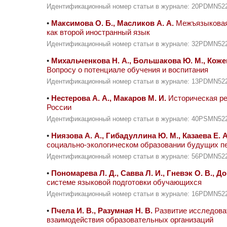
Идентификационный номер статьи в журнале: 20PDMN52
•
Максимова О. Б., Масликов А. А.
Межъязыковая 
как второй иностранный язык
Идентификационный номер статьи в журнале: 32PDMN52
•
Михальченкова Н. А., Большакова Ю. М., Коже
Вопросу о потенциале обучения и воспитания
Идентификационный номер статьи в журнале: 13PDMN52
•
Нестерова А. А., Макаров М. И.
Историческая ре
России
Идентификационный номер статьи в журнале: 40PSMN52
•
Ниязова А. А., Гибадуллина Ю. М., Казаева Е. А
социально-экологическом образовании будущих пе
Идентификационный номер статьи в журнале: 56PDMN52
•
Пономарева Л. Д., Савва Л. И., Гневэк О. В., Д
системе языковой подготовки обучающихся
Идентификационный номер статьи в журнале: 16PDMN52
•
Пчела И. В., Разумная Н. В.
Развитие исследова
взаимодействия образовательных организаций