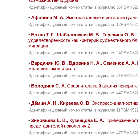
возможностей здоровья
Идентификационный номер статьи в журнале: 36PSMN52
•
Афонина М. А.
Эмоциональные и интеллектуаль
Идентификационный номер статьи в журнале: 12PSMN52
•
Бохан Т. Г., Шабаловская М. В., Терехина О. В.
удовлетворенность как критерий субъективного б
миграции
Идентификационный номер статьи в журнале: 24PSMN52
•
Варданян Ю. В., Вдовина Н. А., Семенюк А. А.
младших школьников
Идентификационный номер статьи в журнале: 51PSMN52
•
Володина С. А.
Сравнительный анализ приоритет
Идентификационный номер статьи в журнале: 44PSMN52
•
Дёмин А. Н., Киреева О. В.
Экспресс-диагностика
Идентификационный номер статьи в журнале: 11PSMN52
•
Зиновьева Е. В., Кузнецова Е. А.
Приверженност
представителей поколения Z
Идентификационный номер статьи в журнале: 47PSMN52