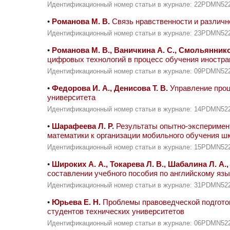
Идентификационный номер статьи в журнале: 22PDMN52
•
Романова М. В.
Связь нравственности и различн
Идентификационный номер статьи в журнале: 23PDMN52
•
Романова М. В., Ваничкина А. С., Смольянников
цифровых технологий в процесс обучения иностр
Идентификационный номер статьи в журнале: 09PDMN52
•
Федорова И. А., Денисова Т. В.
Управление проц
университета
Идентификационный номер статьи в журнале: 14PDMN52
•
Шарафеева Л. Р.
Результаты опытно-эксперимен
математики к организации мобильного обучения ш
Идентификационный номер статьи в журнале: 15PDMN52
•
Широких А. А., Токарева Л. В., Шабалина Л. А.,
составлении учебного пособия по английскому язы
Идентификационный номер статьи в журнале: 31PDMN52
•
Юрьева Е. Н.
Проблемы правоведческой подготов
студентов технических университетов
Идентификационный номер статьи в журнале: 06PDMN52