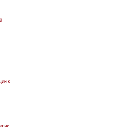
й
ции к
ении