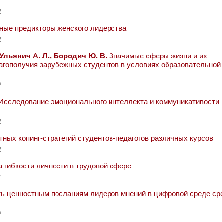
2
ные предикторы женского лидерства
2
, Ульянич А. Л., Бородич Ю. В.
Значимые сферы жизни и их
лагополучия зарубежных студентов в условиях образовательной
2
Исследование эмоционального интеллекта и коммуникативости
2
ных копинг-стратегий студентов-педагогов различных курсов
2
 гибкости личности в трудовой сфере
2
ь ценностным посланиям лидеров мнений в цифровой среде ср
2