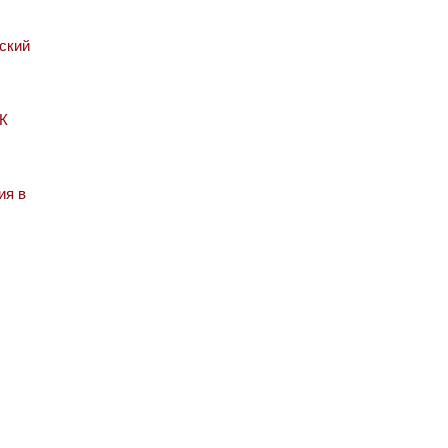
ский
 К
ия в