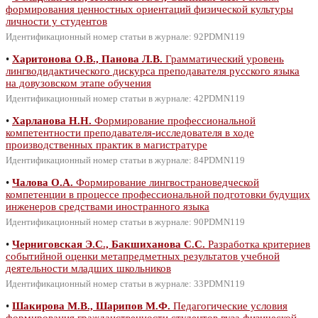
формирования ценностных ориентаций физической культуры
личности у студентов
Идентификационный номер статьи в журнале: 92PDMN119
•
Харитонова О.В., Панова Л.В.
Грамматический уровень
лингводидактического дискурса преподавателя русского языка
на довузовском этапе обучения
Идентификационный номер статьи в журнале: 42PDMN119
•
Харланова Н.Н.
Формирование профессиональной
компетентности преподавателя-исследователя в ходе
производственных практик в магистратуре
Идентификационный номер статьи в журнале: 84PDMN119
•
Чалова О.А.
Формирование лингвострановедческой
компетенции в процессе профессиональной подготовки будущих
инженеров средствами иностранного языка
Идентификационный номер статьи в журнале: 90PDMN119
•
Черниговская Э.С., Бакшиханова С.С.
Разработка критериев
событийной оценки метапредметных результатов учебной
деятельности младших школьников
Идентификационный номер статьи в журнале: 33PDMN119
•
Шакирова М.В., Шарипов М.Ф.
Педагогические условия
формирования гражданственности студентов вуза физической