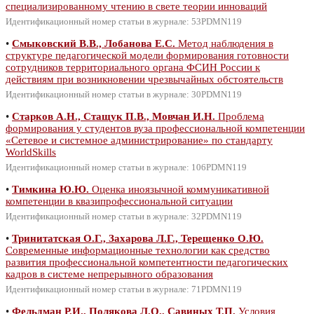
специализированному чтению в свете теории инноваций
Идентификационный номер статьи в журнале: 53PDMN119
•
Смыковский В.В., Лобанова Е.С.
Метод наблюдения в
структуре педагогической модели формирования готовности
сотрудников территориального органа ФСИН России к
действиям при возникновении чрезвычайных обстоятельств
Идентификационный номер статьи в журнале: 30PDMN119
•
Старков А.Н., Стащук П.В., Мовчан И.Н.
Проблема
формирования у студентов вуза профессиональной компетенции
«Сетевое и системное администрирование» по стандарту
WorldSkills
Идентификационный номер статьи в журнале: 106PDMN119
•
Тимкина Ю.Ю.
Оценка иноязычной коммуникативной
компетенции в квазипрофессиональной ситуации
Идентификационный номер статьи в журнале: 32PDMN119
•
Тринитатская О.Г., Захарова Л.Г., Терещенко О.Ю.
Современные информационные технологии как средство
развития профессиональной компетентности педагогических
кадров в системе непрерывного образования
Идентификационный номер статьи в журнале: 71PDMN119
•
Фельдман Р.И., Полякова Л.О., Савиных Т.П.
Условия