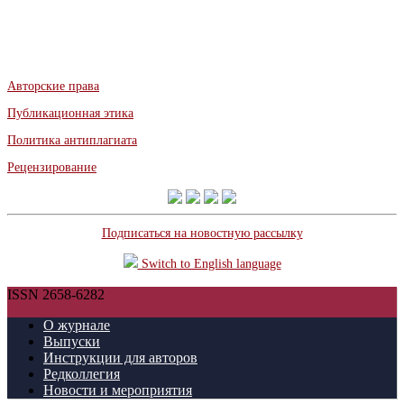
Авторские права
Публикационная этика
Политика антиплагиата
Рецензирование
Подписаться на новостную рассылку
Switch to English language
ISSN 2658-6282
О журнале
Выпуски
Инструкции для авторов
Редколлегия
Новости и мероприятия