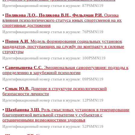
Идентификационный номер статьи в журнале: 87PSMN119
•
Полякова Л.О., Полякова В.Н., Фельдман Р.И.
Оценка
влияния психологического статуса юных спортсменов на их
спортивные достижения
Идентификационный номер статьи в журнале: 76PSMN119
•
Попов А.И.
Модель формирования социальных установок
кандидатов, поступающих на службу по контракту в силовые
структуры
Идентификационный номер статьи в журнале: 100PSMN119
•
Савенышева С.С.
Эмоциональная саморегуляция: подходы к
определению в зарубежной психологии
Идентификационный номер статьи в журнале: 09PSMN119
•
Смык Ю.В.
Доверие в структуре психологической
безопасности личности
Идентификационный номер статьи в журнале: 12PSMN119
•
Шахбанова З.Ш.
Роль смысловых установок в генерировании
благоприятной витальной стратегии у субъектов с
ограниченными возможностями здоровья
Идентификационный номер статьи в журнале: 52PSMN119