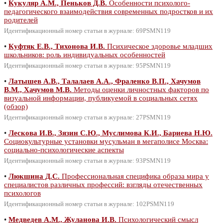
•
Кукуляр А.М., Пеньков Д.В.
Особенности психолого-
педагогического взаимодействия современных подростков и их
родителей
Идентификационный номер статьи в журнале: 69PSMN119
•
Куфтяк Е.В., Тихонова И.В.
Психическое здоровье младших
школьников: роль индивидуальных особенностей
Идентификационный номер статьи в журнале: 95PSMN119
•
Латышев А.В., Талалаев А.А., Фраленко В.П., Хачумов
В.М., Хачумов М.В.
Методы оценки личностных факторов по
визуальной информации, публикуемой в социальных сетях
(обзор)
Идентификационный номер статьи в журнале: 27PSMN119
•
Лескова И.В., Зязин С.Ю., Муслимова К.И., Бариева Н.Ю.
Социокультурные установки мусульман в мегаполисе Москва:
социально-психологические аспекты
Идентификационный номер статьи в журнале: 93PSMN119
•
Люкшина Д.С.
Профессиональная специфика образа мира у
специалистов различных профессий: взгляды отечественных
психологов
Идентификационный номер статьи в журнале: 102PSMN119
•
Медведев А.М., Жуланова И.В.
Психологический смысл