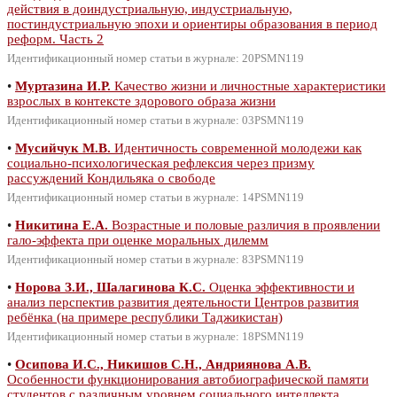
действия в доиндустриальную, индустриальную,
постиндустриальную эпохи и ориентиры образования в период
реформ. Часть 2
Идентификационный номер статьи в журнале: 20PSMN119
•
Муртазина И.Р.
Качество жизни и личностные характеристики
взрослых в контексте здорового образа жизни
Идентификационный номер статьи в журнале: 03PSMN119
•
Мусийчук М.В.
Идентичность современной молодежи как
социально-психологическая рефлексия через призму
рассуждений Кондильяка о свободе
Идентификационный номер статьи в журнале: 14PSMN119
•
Никитина Е.А.
Возрастные и половые различия в проявлении
гало-эффекта при оценке моральных дилемм
Идентификационный номер статьи в журнале: 83PSMN119
•
Норова З.И., Шалагинова К.С.
Оценка эффективности и
анализ перспектив развития деятельности Центров развития
ребёнка (на примере республики Таджикистан)
Идентификационный номер статьи в журнале: 18PSMN119
•
Осипова И.С., Никишов С.Н., Андриянова А.В.
Особенности функционирования автобиографической памяти
студентов с различным уровнем социального интеллекта