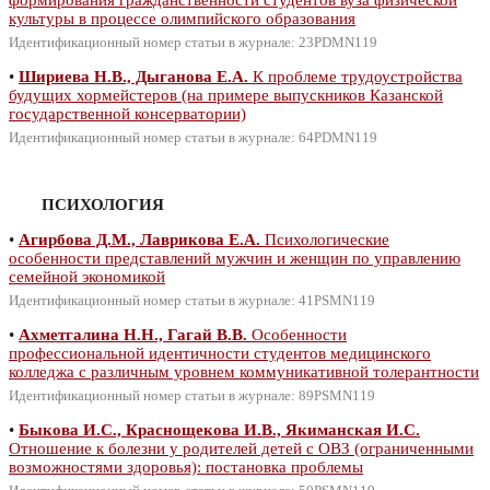
культуры в процессе олимпийского образования
Идентификационный номер статьи в журнале: 23PDMN119
•
Шириева Н.В., Дыганова Е.А.
К проблеме трудоустройства
будущих хормейстеров (на примере выпускников Казанской
государственной консерватории)
Идентификационный номер статьи в журнале: 64PDMN119
ПСИХОЛОГИЯ
•
Агирбова Д.М., Лаврикова Е.А.
Психологические
особенности представлений мужчин и женщин по управлению
семейной экономикой
Идентификационный номер статьи в журнале: 41PSMN119
•
Ахметгалина Н.Н., Гагай В.В.
Особенности
профессиональной идентичности студентов медицинского
колледжа с различным уровнем коммуникативной толерантности
Идентификационный номер статьи в журнале: 89PSMN119
•
Быкова И.С., Краснощекова И.В., Якиманская И.С.
Отношение к болезни у родителей детей с ОВЗ (ограниченными
возможностями здоровья): постановка проблемы