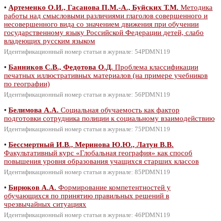
•
Артеменко О.И., Гасанова П.М.-А., Буйских Т.М.
Методика
работы над смысловыми различиями глаголов совершенного и
несовершенного вида со значением движения при обучении
государственному языку Российской Федерации детей, слабо
владеющих русским языком
Идентификационный номер статьи в журнале: 54PDMN119
•
Банников С.В., Федотова О.Д.
Проблема классификации
печатных иллюстративных материалов (на примере учебников
по географии)
Идентификационный номер статьи в журнале: 56PDMN119
•
Белимова А.А.
Социальная обучаемость как фактор
подготовки сотрудника полиции к социальному взаимодействию
Идентификационный номер статьи в журнале: 75PDMN119
•
Бессмертный И.В., Меринова Ю.Ю., Латун В.В.
Факультативный курс «Глобальная география» как способ
повышения уровня образования учащихся старших классов
Идентификационный номер статьи в журнале: 85PDMN119
•
Бирюков А.А.
Формирование компетентностей у
обучающихся по принятию правильных решений в
чрезвычайных ситуациях
Идентификационный номер статьи в журнале: 46PDMN119