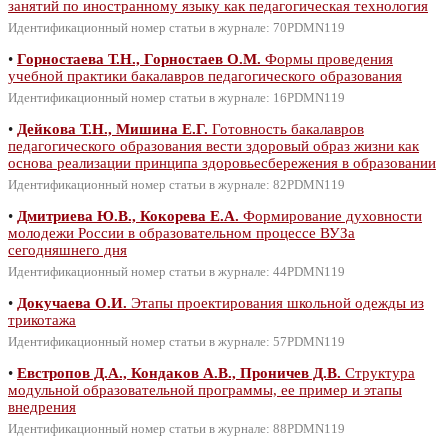
занятий по иностранному языку как педагогическая технология
Идентификационный номер статьи в журнале: 70PDMN119
•
Горностаева Т.Н., Горностаев О.М.
Формы проведения
учебной практики бакалавров педагогического образования
Идентификационный номер статьи в журнале: 16PDMN119
•
Дейкова Т.Н., Мишина Е.Г.
Готовность бакалавров
педагогического образования вести здоровый образ жизни как
основа реализации принципа здоровьесбережения в образовании
Идентификационный номер статьи в журнале: 82PDMN119
•
Дмитриева Ю.В., Кокорева Е.А.
Формирование духовности
молодежи России в образовательном процессе ВУЗа
сегодняшнего дня
Идентификационный номер статьи в журнале: 44PDMN119
•
Докучаева О.И.
Этапы проектирования школьной одежды из
трикотажа
Идентификационный номер статьи в журнале: 57PDMN119
•
Евстропов Д.А., Кондаков А.В., Проничев Д.В.
Структура
модульной образовательной программы, ее пример и этапы
внедрения
Идентификационный номер статьи в журнале: 88PDMN119