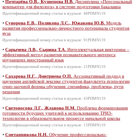
•
Почтарёва О.В., Кузнецова Н.В.
Дисциплина «Персональный
компьютер для филолога» в системе подготовки бакалавра
Идентификационный номер статьи в журнале: 48PDMN119
•
Суворова Е.В., Полякова Л.С., Южакова Ю.В.
Модель
развития профессионально-личностного потенциала студентов
вуза
Идентификационный номер статьи в журнале: 91PDMN119
•
Сарычева Л.В., Сырина Т.А.
Интеллектуальная викторина –
эффективный метод развития познавательного интереса
изучающих иностранный язык
Идентификационный номер статьи в журнале: 21PDMN119
•
Сахарова Н.Г., Дмитриева О.П.
Ассоциативный подход в
научении английской лексике студентов факультета психологии
очно-заочной формы обучения: специфика, проблемы, пути
решения
Идентификационный номер статьи в журнале: 43PDMN119
•
Светоносова Л.Г., Жданова Н.М.
Проблема формирования
готовности будущих учителей к использованию ТРИЗ-
технологии в образовательном процессе начальной школы
Идентификационный номер статьи в журнале: 15PDMN119
•
Сметанникова Н.Н.
Обучение профессионально-