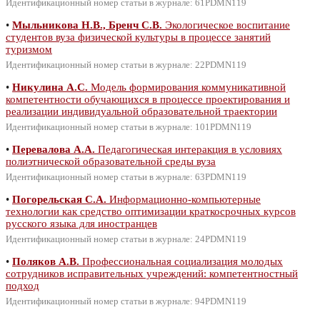
Идентификационный номер статьи в журнале: 61PDMN119
•
Мыльникова Н.В., Бренч С.В.
Экологическое воспитание
студентов вуза физической культуры в процессе занятий
туризмом
Идентификационный номер статьи в журнале: 22PDMN119
•
Никулина А.С.
Модель формирования коммуникативной
компетентности обучающихся в процессе проектирования и
реализации индивидуальной образовательной траектории
Идентификационный номер статьи в журнале: 101PDMN119
•
Перевалова А.А.
Педагогическая интеракция в условиях
полиэтнической образовательной среды вуза
Идентификационный номер статьи в журнале: 63PDMN119
•
Погорельская С.А.
Информационно-компьютерные
технологии как средство оптимизации краткосрочных курсов
русского языка для иностранцев
Идентификационный номер статьи в журнале: 24PDMN119
•
Поляков А.В.
Профессиональная социализация молодых
сотрудников исправительных учреждений: компетентностный
подход
Идентификационный номер статьи в журнале: 94PDMN119