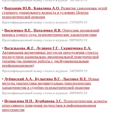
Идентификационный номер статьи в журнале: 50PSMN119
•
Варданян Ю.В., Кавадина А.О.
Развитие самооценки детей
старшего дошкольного возраста в условиях Центра
психологической помощи
Идентификационный номер статьи в журнале: 25PSMN119
•
Василенко В.Е., Наталенко Я.В.
Опросник проявлений
кризиса одного года: психометрические характеристики
Идентификационный номер статьи в журнале: 08PSMN119
•
Василькова Ж.Г., Дулинец Г.Г., Скрипченко Е.А.
Активизация когнитивных ресурсов преодоления стресса
посредством рационально-эмоциональной поведенческой
терапии (на примере работы с дисфункциональным
перфекционизмом)
Идентификационный номер статьи в журнале: 34PSMN119
•
Дубинский А.А., Булыгина В.Г., Лысенко Н.Е.
Новые
методы диагностики индивидуально-типологических
характеристик в судебно-психиатрической практике
Идентификационный номер статьи в журнале: 49PSMN119
•
Исмаилова Н.П., Курбанова З.С.
Психологические аспекты
агрессивного поведения подростков в информационном
пространстве