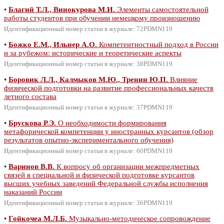
•
Благий Т.Л., Винокурова М.И.
Элементы самостоятельной
работы студентов при обучении немецкому произношению
Идентификационный номер статьи в журнале: 72PDMN119
•
Божко Е.М., Ильнер А.О.
Компетентностный подход в России
и за рубежом: исторические и теоретические аспекты
Идентификационный номер статьи в журнале: 38PDMN119
•
Боровик Л.Л., Калмыков М.Ю., Тренин Ю.П.
Влияние
физической подготовки на развитие профессиональных качеств
летного состава
Идентификационный номер статьи в журнале: 37PDMN119
•
Брускова Р.Э.
О необходимости формирования
метафорической компетенции у иностранных курсантов (обзор
результатов опытно-экспериментального обучения)
Идентификационный номер статьи в журнале: 60PDMN119
•
Варинов В.В.
К вопросу об организации межпредметных
связей в специальной и физической подготовке курсантов
высших учебных заведений Федеральной службы исполнения
наказаний России
Идентификационный номер статьи в журнале: 36PDMN119
•
Гойкочеа М.Л.Б.
Музыкально-методическое сопровождение