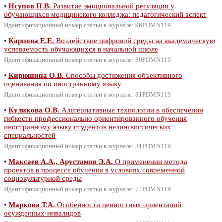
•
Исупов П.В.
Развитие эмоциональной регуляции у
обучающихся медицинского колледжа: педагогический аспект
Идентификационный номер статьи в журнале: 96PDMN119
•
Карпова Е.Е.
Воздействие цифровой среды на академическую
успеваемость обучающихся в начальной школе
Идентификационный номер статьи в журнале: 80PDMN119
•
Кирюшина О.В.
Способы достижения объективного
оценивания по иностранному языку
Идентификационный номер статьи в журнале: 81PDMN119
•
Куликова О.В.
Альтернативные технологии в обеспечении
гибкости профессионально ориентированного обучения
иностранному языку студентов нелингвистических
специальностей
Идентификационный номер статьи в журнале: 31PDMN119
•
Максаев А.А., Арустамов Э.А.
О применении метода
проектов в процессе обучения в условиях современной
социокультурной среды
Идентификационный номер статьи в журнале: 74PDMN119
•
Маркова Т.А.
Особенности ценностных ориентаций
осужденных-инвалидов