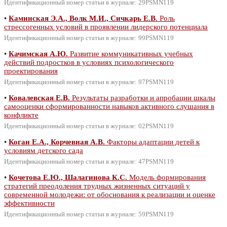
Идентификационный номер статьи в журнале: 29PSMN119
•
Каминская Э.А., Волк М.И., Сичкарь Е.В.
Роль
стрессогенных условий в проявлении лидерского потенциала
Идентификационный номер статьи в журнале: 99PSMN119
•
Качимская А.Ю.
Развитие коммуникативных учебных
действий подростков в условиях психологического
проектирования
Идентификационный номер статьи в журнале: 97PSMN119
•
Ковалевская Е.В.
Результаты разработки и апробации шкалы
самооценки сформированности навыков активного слушания в
конфликте
Идентификационный номер статьи в журнале: 02PSMN119
•
Коган Е.А., Корчевная А.В.
Факторы адаптации детей к
условиям детского сада
Идентификационный номер статьи в журнале: 47PSMN119
•
Кочетова Е.Ю., Шалагинова К.С.
Модель формирования
стратегий преодоления трудных жизненных ситуаций у
современной молодежи: от обоснования к реализации и оценке
эффективности
Идентификационный номер статьи в журнале: 59PSMN119