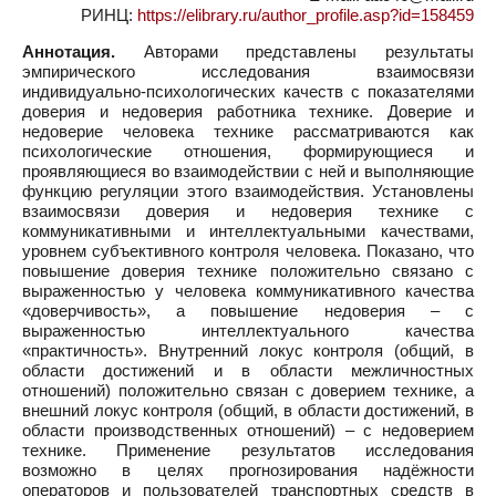
РИНЦ:
https://elibrary.ru/author_profile.asp?id=158459
Аннотация.
Авторами представлены результаты
эмпирического исследования взаимосвязи
индивидуально-психологических качеств с показателями
доверия и недоверия работника технике. Доверие и
недоверие человека технике рассматриваются как
психологические отношения, формирующиеся и
проявляющиеся во взаимодействии с ней и выполняющие
функцию регуляции этого взаимодействия. Установлены
взаимосвязи доверия и недоверия технике с
коммуникативными и интеллектуальными качествами,
уровнем субъективного контроля человека. Показано, что
повышение доверия технике положительно связано с
выраженностью у человека коммуникативного качества
«доверчивость», а повышение недоверия – с
выраженностью интеллектуального качества
«практичность». Внутренний локус контроля (общий, в
области достижений и в области межличностных
отношений) положительно связан с доверием технике, а
внешний локус контроля (общий, в области достижений, в
области производственных отношений) – с недоверием
технике. Применение результатов исследования
возможно в целях прогнозирования надёжности
операторов и пользователей транспортных средств в