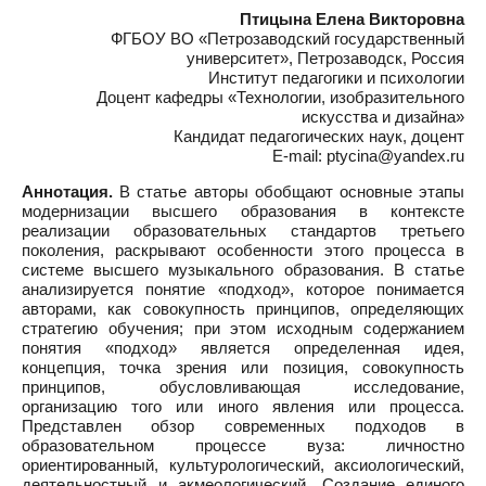
Птицына Елена Викторовна
ФГБОУ ВО «Петрозаводский государственный
университет», Петрозаводск, Россия
Институт педагогики и психологии
Доцент кафедры «Технологии, изобразительного
искусства и дизайна»
Кандидат педагогических наук, доцент
E-mail: ptycina@yandex.ru
Аннотация.
В статье авторы обобщают основные этапы
модернизации высшего образования в контексте
реализации образовательных стандартов третьего
поколения, раскрывают особенности этого процесса в
системе высшего музыкального образования. В статье
анализируется понятие «подход», которое понимается
авторами, как совокупность принципов, определяющих
стратегию обучения; при этом исходным содержанием
понятия «подход» является определенная идея,
концепция, точка зрения или позиция, совокупность
принципов, обусловливающая исследование,
организацию того или иного явления или процесса.
Представлен обзор современных подходов в
образовательном процессе вуза: личностно
ориентированный, культурологический, аксиологический,
деятельностный и акмеологический. Создание единого