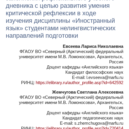
дневника с целью развития умения
критической рефлексии в ходе
изучения дисциплины «Иностранный
язык» студентами нелингвистических
направлений подготовки
Евсеева Лариса Николаевна
ФГАОУ ВО «Северный (Арктический) федеральный
университет имени М.В. Ломоносова», Архангельск,
Россия
Доцент кафедры «Английского языка»
Кандидат философских наук
E-mail: l.evseeva@narfu.ru
РИНЦ:
https://elibrary.ru/author_profile.asp?id=642592
Жемчугова Светлана Алексеевна
ФГАОУ ВО «Северный (Арктический) федеральный
университет имени М.В. Ломоносова», Архангельск,
Россия
Доцент кафедры «Английского языка»
Кандидат педагогических наук
E-mail: s.zhemchugova@narfu.ru
РИНЦ:
https://elibrary.ru/author_profile.asp?id=720414