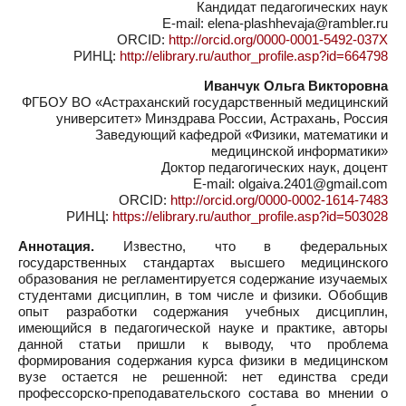
Кандидат педагогических наук
E-mail: elena-plashhevaja@rambler.ru
ORCID:
http://orcid.org/0000-0001-5492-037X
РИНЦ:
http://elibrary.ru/author_profile.asp?id=664798
Иванчук Ольга Викторовна
ФГБОУ ВО «Астраханский государственный медицинский
университет» Минздрава России, Астрахань, Россия
Заведующий кафедрой «Физики, математики и
медицинской информатики»
Доктор педагогических наук, доцент
E-mail: olgaiva.2401@gmail.com
ORCID:
http://orcid.org/0000-0002-1614-7483
РИНЦ:
https://elibrary.ru/author_profile.asp?id=503028
Аннотация.
Известно, что в федеральных
государственных стандартах высшего медицинского
образования не регламентируется содержание изучаемых
студентами дисциплин, в том числе и физики. Обобщив
опыт разработки содержания учебных дисциплин,
имеющийся в педагогической науке и практике, авторы
данной статьи пришли к выводу, что проблема
формирования содержания курса физики в медицинском
вузе остается не решенной: нет единства среди
профессорско-преподавательского состава во мнении о