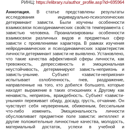
РИНЦ:
https://elibrary.ru/author_profile.asp?id=695964
Аннотация.
В статье представлены результаты
исследования индивидуально-психологических
детерминант зависти. Были изучены особенности
взаимосвязи психодинамических свойств темперамента с
завистью человека. Проанализированы особенности
взаимосвязи различных видов и предметных сфер
зависти с проявлениями характера. В рамках изучения
нейродинамических и психодинамических характеристик
личности детерминант зависти не выявлено. Установлено,
что такие качества аффективной сферы личности, как
тревожность, депрессивность и эмоциональная
неустойчивость, детерминируют зависть-неприязнь и
зависть-уныние. Субъект «зависти-неприязни»
испытывает озлобленность, гнев, раздражение,
направленные на того, кто добился большего, которые
находят выражение в таких отношениях к Другому как
ненависть, неприязнь, враждебность. Субъект «зависти-
уныния» переживает обиду, досаду, грусть, отчаяние. Он
чувствует себя неуверенным, обиженным, бессильным
что-либо изменить. Эмоциональность личности
обусловливает предметное поле зависти: интеллект и
другие положительные личностные качества, молодость,
материальный достаток, успехи в учебной и