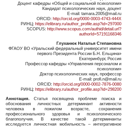
Доцент кафедры «Общей и социальной психологии»
Кандидат психологических наук, доцент
E-mail: tamara.2005@mail.ru
ORCID:
http://orcid.org/0000-0003-4743-444X
РИНЦ:
https://elibrary.ru/author_profile.asp?id=297000
SCOPUS:
http://www.scopus.com/authid/detail.url?
authorId=57191168346
Глуханюк Наталья Степановна
ФГАОУ ВО «Уральский федеральный университет имени
первого Президента России Б.Н. Ельцина»
Екатеринбург, Россия
Профессор кафедры «Управления персоналом и
психологии»
Доктор психологических наук, профессор
E-mail: profi.n@mail.ru
ORCID:
http://orcid.org/0000-0002-7876-0080
РИНЦ:
https://elibrary.ru/author_profile.asp?id=298200
Аннотация.
Статья посвящена проблеме поиска и
обоснования личностных детерминант активности
человека в пожилом возрасте, сохранения
профессионального здоровья и психологического
благополучия. В качестве такой детерминанты
исследуется личностная мобильность – интегративное