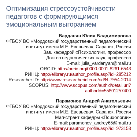
Оптимизация стрессоустойчивости
педагогов с формирующимся
эмоциональным выгоранием
Варданян Юлия Владимировна
ФГБОУ ВО «Мордовский государственный педагогический
институт имени М.Е. Евсвьева», Саранск, Россия
Зав. кафедрой «Психологии», профессор
Доктор педагогических наук, профессор
E-mail: julia_vardanyan@mail.ru
ORCID:
http://orcid.org/0000-0001-8261-6543
РИНЦ:
http://elibrary.ru/author_profile.asp?id=285212
Researcher ID:
http://www.researcherid.com/rid/N-7954-2014
SCOPUS:
http://www.scopus.com/authid/detail.url?
authorId=55801257400
Парамонов Андрей Анатольевич
ФГБОУ ВО «Мордовский государственный педагогический
институт имени М.Е. Евсвьева», Саранск, Россия
Магистрант кафедры «Психологии»
E-mail: paramonov_andrey65@mail.ru
РИНЦ:
http://elibrary.ru/author_profile.asp?id=973153