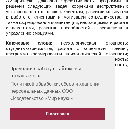
Эмпирически доказана эффективность программы в
решении следующих задач: коррекции деструктивных
установок по отношению к клиентам, развитии мотивации
к работе с клиентами и мотивации сотрудничества, а
также формировании компетенций, необходимых в работе
с клиентами, развитии способностей к рефлексии и
управлению эмоциями.
Ключевые слова:
психологическая готовность;
студенты-экономисты; работа с клиентами; тренинг;
программа формирования психологической готовности;
апробация программы; мотивационная готовность;
установочная готовность; волевая готовность;
Продолжив работу с сайтом, вы
практическая готовность
соглашаетесь с
12.12.2019
Политикой обработки, сбора и хранения
персональных данных ООО
«Издательство «Мир науки»
1
2
3
…
8
Следующая »
Я согласен