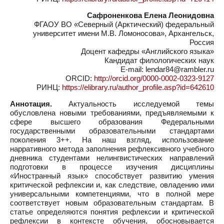
Сафроненкова Елена Леонидовна
ФГАОУ ВО «Северный (Арктический) федеральный
университет имени М.В. Ломоносова», Архангельск,
Россия
Доцент кафедры «Английского языка»
Кандидат филологических наук
E-mail: lendar84@rambler.ru
ORCID:
http://orcid.org/0000-0002-0323-9127
РИНЦ:
https://elibrary.ru/author_profile.asp?id=642610
Аннотация.
Актуальность исследуемой темы
обусловлена новыми требованиями, предъявляемыми к
сфере высшего образования Федеральными
государственными образовательными стандартами
поколения 3++. На наш взгляд, использование
нарративного метода заполнения рефлексивного учебного
дневника студентами нелингвистических направлений
подготовки в процессе изучения дисциплины
«Иностранный язык» способствует развитию умения
критической рефлексии и, как следствие, овладению ими
универсальными компетенциями, что в полной мере
соответствует новым образовательным стандартам. В
статье определяются понятия рефлексии и критической
рефлексии в контексте обучения, обосновывается