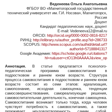
Веденеева Ольга Анатольевна
ФГБОУ ВО «Магнитогорский государственный
технический университет им. Г.И. Носова», Магнитогорск,
Россия
Доцент
Кандидат педагогических наук, доцент
E-mail: Vedeneeva12@mail.ru
ORCID:
http://orcid.org/0000-0002-0816-8217
РИНЦ:
http://elibrary.ru/author_profile.asp?id=286733
SCOPUS:
http://www.scopus.com/authid/detail.url?
authorId=57188841317
Google Академия:
https://scholar.google.ru/citations?
hl=ru&user=ctO13h0AAAAJ&view_op
Аннотация.
В статье предлагается психолого-
педагогическая программа самовоспитания в
подростковом и раннем юном возрасте. Структура
процесса самовоспитания в подростковом и раннем юном
возрасте состоит из семи этапов: идеализация,
самопознание, исходная самооценка, тенденции
самосовершенствования, самореализующие решения,
самовоспитательная деятельность, конечная самооценка.
Самовоспитание возникает только тогда, когда человек
чувствует потребность к самовоспитанию, а также
переживает неудовлетворенность самим собой,