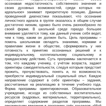
осознавая недостаточность собственного значения и
своих духовных возможностей, среди которых «я-
идеальное» занимает приоритетную позицию. Данные
проведенной диагностики показывают, что осознание
личностного идеала в группе оказалось в общем случае
достаточно низким, однако было очень разнообразно по
своей форме. В школьной среде гораздо большее
внимание уделяется тому, как данный ученик себя ведет,
чем к тому, каким он должен быть. Цель программы –
помочь школьникам овладеть знаниями, нормами и
правилами жизни в обществе, сформировать у них
готовность к принятию осознанных решений и к
индивидуальному, коллегиальному социальному и
гражданскому действию. Суть программы заключается в
том, что каждому ученику, с учётом возраста, задают
ориентиры самодеятельности, следуя которым предстоит
прожить, прочувствовать, понять и, по возможности,
приобрести индивидуальный социальный опыт. Каждое
направление содержит в себе ориентиры – задания,
рассчитанные на реализацию в течение учебного года.
Форма программы ориентировочная. Образовательное
учреждение, исходя из собственных воспитательных
ресурсов (кадровых, материальных, территориальных),
определяет содержание разделов программы. Мы
рекомендуем введение в программу трёх разделов: «Мой