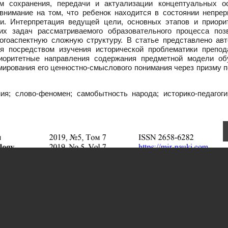
м сохранения, передачи и актуализации концептуальных о
внимание на том, что ребенок находится в состоянии непрер
ии. Интерпретация ведущей цели, основных этапов и приори
ких задач рассматриваемого образовательного процесса поз
огоаспектную сложную структуру. В статье представлено авт
ся посредством изучения исторической проблематики препод
Приоритетные направления содержания предметной модели об
ирования его ценностно-смыслового понимания через призму п
я; слово-феномен; самобытность народа; историко-педагоги