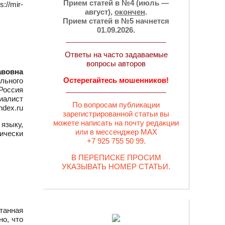
Прием статей в №4 (июль —
://mir-
август),
окончен
.
Прием статей в №5 начнется
01.09.2026.
Ответы на часто задаваемые
вопросы авторов
авовна
Остерегайтесь мошенников!
льного
 Россия
иалист
По вопросам публикации
ndex.ru
зарегистрированной статьи вы
можете написать на почту редакции
языку,
или в мессенджер MAX
ически
+7 925 755 50 99.
В ПЕРЕПИСКЕ ПРОСИМ
УКАЗЫВАТЬ НОМЕР СТАТЬИ.
танная
о, что