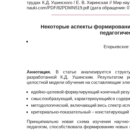
трудах К.Д. Ушинского / Е. В. Хиринская // Мир на
nauki.com/PDF/82PDMN519.pdf (дата обращения: 07
Некоторые аспекты формировани
педагогиче
Егорьевское
Аннотация.
В статье анализируется структу
разработанной К.Д. Ушинским. Результатом р
целостной модели обучения на составляющие эле
идейно-целевой-формулирующий конечный резул
смыслообразующий, характеризующийся содерж
методологический, включающий весь спектр исп
критериально-показательный – констатирующий 
Принципиально новая схема изучения научно-т
педагогом, способствовала формированию новых к