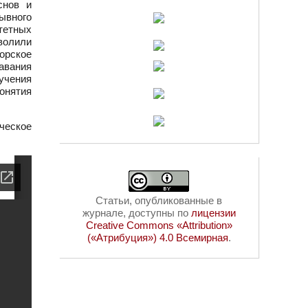
снов и
ывного
тетных
волили
орское
авания
учения
онятия
ческое
Статьи, опубликованные в
журнале, доступны по
лицензии
Creative Commons «Attribution»
(«Атрибуция») 4.0 Всемирная
.