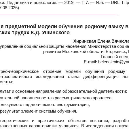
уки. Педагогика и психология. — 2019. — Т 7. — №5. — URL: https
.08.2026).
я предметной модели обучения родному языку в
ских трудах К.Д. Ушинского
Хиринская Елена Вячесл
 управление социальной защиты населения Министерства социа
развития Московской области, Егорьевск,
Главный спец
E-mail: helenalenin@ya
рно-иерархическое строение модели обучения родному 
етроспективного исследования стала дифференциация лог
менты:
ьтат и основные направления образовательной деятельности;
ательной наполненностью рассматриваемого процесса;
ользуемого педагогического инструментария;
результат элемент системы обучения.
еоретических и практических объектов познания, разрабо
ачественных характеристик учащихся. В исследовании показан