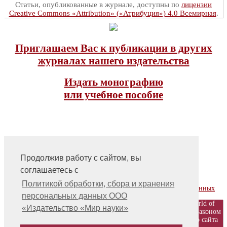
Статьи, опубликованные в журнале, доступны по
лицензии
Creative Commons «Attribution» («Атрибуция») 4.0 Всемирная
.
Приглашаем Вас к публикации в других
журналах нашего издательства
Издать монографию
или учебное пособие
Продолжив работу с сайтом, вы
соглашаетесь с
На главную
Контакты, учредитель, редакция
Политикой обработки, сбора и хранения
Политика обработки, сбора и хранения персональных данных
персональных данных ООО
© ООО «Издательство «Мир науки» \ «Publishing company «World of
«Издательство «Мир науки»
science», LLC Материалы, размещенные на сайте, охраняются Законом
о защите авторских прав. Публикация любых материалов этого сайта