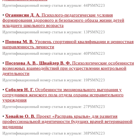
Идентификационный номер статьи в журнале: 44PSMN223
•
Оганнисян Д. А.
Психолого-педагогические условия
формирования здорового и безопасного образа жизни детей
младшего школьного возраста
Идентификационный номер статьи в журнале: 13PSMN223
•
Попова М. В.
Уровень спортивной квалификации и ценностная
направленность личности
Идентификационный номер статьи в журнале: 40PSMN223
•
Посохова А. В., Шнайдер В. Ф.
Психологические особенности
возможных взаимодействий при осуществлении контрольной
деятельности
Идентификационный номер статьи в журнале: 19PSMN223
•
Соболев Н. Г.
Особенности эмоционального выгорания у
сотрудников женского пола отдела охраны исправительного
учреждения
Идентификационный номер статьи в журнале: 27PSMN223
•
Ховайло О. В.
Проект «Расправь крылья» для развития
профессиональной идентичности будущих врачей ветеринарной
медицины
Идентификационный номер статьи в журнале: 38PSMN223