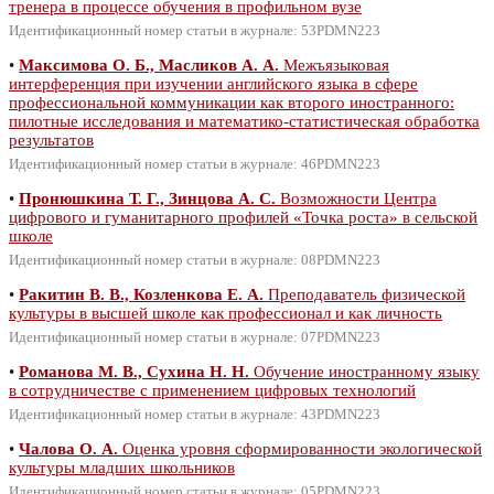
тренера в процессе обучения в профильном вузе
Идентификационный номер статьи в журнале: 53PDMN223
•
Максимова О. Б., Масликов А. А.
Межъязыковая
интерференция при изучении английского языка в сфере
профессиональной коммуникации как второго иностранного:
пилотные исследования и математико-статистическая обработка
результатов
Идентификационный номер статьи в журнале: 46PDMN223
•
Пронюшкина Т. Г., Зинцова А. С.
Возможности Центра
цифрового и гуманитарного профилей «Точка роста» в сельской
школе
Идентификационный номер статьи в журнале: 08PDMN223
•
Ракитин В. В., Козленкова Е. А.
Преподаватель физической
культуры в высшей школе как профессионал и как личность
Идентификационный номер статьи в журнале: 07PDMN223
•
Романова М. В., Сухина Н. Н.
Обучение иностранному языку
в сотрудничестве с применением цифровых технологий
Идентификационный номер статьи в журнале: 43PDMN223
•
Чалова О. А.
Оценка уровня сформированности экологической
культуры младших школьников
Идентификационный номер статьи в журнале: 05PDMN223