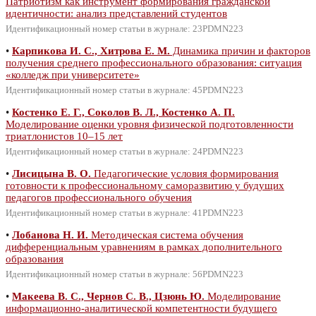
Патриотизм как инструмент формирования гражданской
идентичности: анализ представлений студентов
Идентификационный номер статьи в журнале: 23PDMN223
•
Карпикова И. С., Хитрова Е. М.
Динамика причин и факторов
получения среднего профессионального образования: ситуация
«колледж при университете»
Идентификационный номер статьи в журнале: 45PDMN223
•
Костенко Е. Г., Соколов В. Л., Костенко А. П.
Моделирование оценки уровня физической подготовленности
триатлонистов 10–15 лет
Идентификационный номер статьи в журнале: 24PDMN223
•
Лисицына В. О.
Педагогические условия формирования
готовности к профессиональному саморазвитию у будущих
педагогов профессионального обучения
Идентификационный номер статьи в журнале: 41PDMN223
•
Лобанова Н. И.
Методическая система обучения
дифференциальным уравнениям в рамках дополнительного
образования
Идентификационный номер статьи в журнале: 56PDMN223
•
Макеева В. С., Чернов С. В., Цзюнь Ю.
Моделирование
информационно-аналитической компетентности будущего