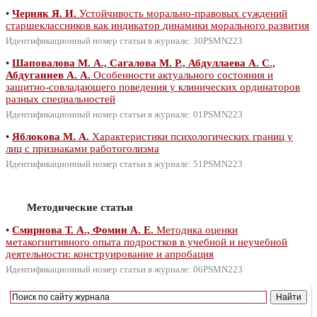
•
Черняк Я. И.
Устойчивость морально-правовых суждений
старшеклассников как индикатор динамики морального развития
Идентификационный номер статьи в журнале: 30PSMN223
•
Шаповалова М. А., Сагалова М. Р., Абдуллаева А. С.,
Абдуганиев А. А.
Особенности актуального состояния и
защитно-совладающего поведения у клинических ординаторов
разных специальностей
Идентификационный номер статьи в журнале: 01PSMN223
•
Яблокова М. А.
Характеристики психологических границ у
лиц с признаками работоголизма
Идентификационный номер статьи в журнале: 51PSMN223
Методические статьи
•
Смирнова Т. А., Фомин А. Е.
Методика оценки
метакогнитивного опыта подростков в учебной и неучебной
деятельности: конструирование и апробация
Идентификационный номер статьи в журнале: 06PSMN223