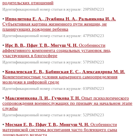
родительских отношений
Идентификационный номер статьи в журнале: 29PSMN223
•
Ипполитова Е. А., Лужбина Н. А., Ральникова И. А.
Субъективная картина жизненного пути женщин, не
планирующих рождение ребенка
Идентификационный номер статьи в журнале: 47PSMN223
•
Ирс В. В., Пфау Т. В., Могуш Ч. Н.
Особенности
аффективного компонента социальных установок лиц,
участвующих в блогосфере
Идентификационный номер статьи в журнале: 57PSMN223
•
Ковалевская Е. В., Бабинская Е. С., Александрова М. И.
Компетентностные условия карьерного самоопределения
молодежи в цифровой среде
Идентификационный номер статьи в журнале: 03PSMN223
•
Максименкова Л. И., Гучкова Т. Н.
Опыт психологического
сопровождения военнослужащих по призыву на начальном этапе
службы
Идентификационный номер статьи в журнале: 52PSMN223
•
Мосман Е. В., Пфау Т. В., Монгуш Ч. Н.
Особенности
материнской системы воспитания часто болеющего сына
дошкольного возраста