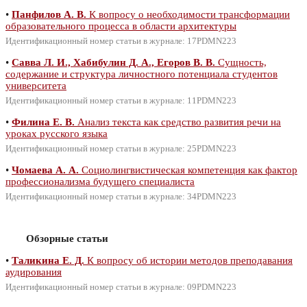
•
Панфилов А. В.
К вопросу о необходимости трансформации
образовательного процесса в области архитектуры
Идентификационный номер статьи в журнале: 17PDMN223
•
Савва Л. И., Хабибулин Д. А., Егоров В. В.
Сущность,
содержание и структура личностного потенциала студентов
университета
Идентификационный номер статьи в журнале: 11PDMN223
•
Филина Е. В.
Анализ текста как средство развития речи на
уроках русского языка
Идентификационный номер статьи в журнале: 25PDMN223
•
Чомаева А. А.
Социолингвистическая компетенция как фактор
профессионализма будущего специалиста
Идентификационный номер статьи в журнале: 34PDMN223
Обзорные статьи
•
Таликина Е. Д.
К вопросу об истории методов преподавания
аудирования
Идентификационный номер статьи в журнале: 09PDMN223