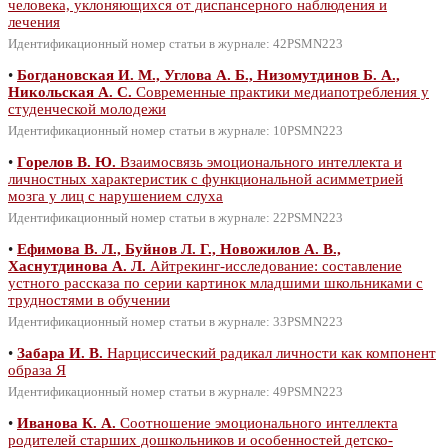
человека, уклоняющихся от диспансерного наблюдения и
лечения
Идентификационный номер статьи в журнале: 42PSMN223
•
Богдановская И. М., Углова А. Б., Низомутдинов Б. А.,
Никольская А. С.
Современные практики медиапотребления у
студенческой молодежи
Идентификационный номер статьи в журнале: 10PSMN223
•
Горелов В. Ю.
Взаимосвязь эмоционального интеллекта и
личностных характеристик с функциональной асимметрией
мозга у лиц с нарушением слуха
Идентификационный номер статьи в журнале: 22PSMN223
•
Ефимова В. Л., Буйнов Л. Г., Новожилов А. В.,
Хаснутдинова А. Л.
Айтрекинг-исследование: составление
устного рассказа по серии картинок младшими школьниками с
трудностями в обучении
Идентификационный номер статьи в журнале: 33PSMN223
•
Забара И. В.
Нарциссический радикал личности как компонент
образа Я
Идентификационный номер статьи в журнале: 49PSMN223
•
Иванова К. А.
Соотношение эмоционального интеллекта
родителей старших дошкольников и особенностей детско-