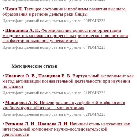
•
Чжан Ч.
Текущее состояние и проблемы развития высшего
образования в регионе дельты реки Янцзы
Идентификационный номер статьи в журнале: 20PDMN223
•
Шиканова А. Н.
Формирование ценностной ориентации
младших школьников в процессе патриотического воспитания
как фактор повышения успеваемости
Идентификационный номер статьи в журнале: 04PDMN223
Методические статьи
•
Иванчук О. В., Плащевая Е. В.
Виртуальный эксперимент как
метод активизации познавательной деятельности при изучении
по физики
Идентификационный номер статьи в журнале: 21PDMN223
•
Макарова А. К.
Нивелирование русофобской мифологии в
учебном курсе «Россия — моя история»
Идентификационный номер статьи в журнале: 02PDMN223
•
Репкина Л. И., Иванова Л. И.
Научный стиль изложения как
интегральный компонент научно-исследовательской
деятельности