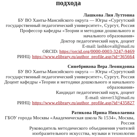
подхода
Лашкова Лия Луттовна
БУ ВО Ханты-Мансийского округа — Югры «Сургутский
государственный педагогический университет», Сургут, Россия
Профессор кафедры «Теории и методики дошкольного и
начального образования»
Доктор педагогический наук, доцент
E-mail: lashkovall@mail.ru
ORCID:
https://orcid.org/0000-0003-3247-9469
РИНЦ:
https://www.elibrary.ru/author_profile.asp?id=365664
Синебрюхова Вера Леонидовна
БУ ВО Ханты-Мансийского округа — Югры «Сургутский
государственный педагогический университет», Сургут, Россия
Доцент кафедры «Теории и методики дошкольного и начального
образования»
Кандидат педагогический наук, доцент
E-mail: sinver13@mail.ru
РИНЦ:
https://www.elibrary.ru/author_profile.asp?id=435827
Ратикова Ирина Николаевна
ГБОУ города Москвы «Академическая школа № 1534», Москва,
Россия
Руководитель методического объединения учителей
изобразительного искусства, музыки и технологии