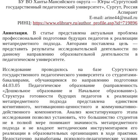
БУ ВО Ханты-Мансийского округа — Югры «Сургутский
государственный педагогический университет», Сургут, Россия
Аспирант
E-mail: arine44@mail.ru
РИНЦ:
https://www.elibrary.ru/author_profile.asp?id=719896
Аннотация.
В статье представлена актуальная проблема
профессиональной подготовки будущих педагогов к реализации
метапредметного подхода. Авторами поставлена цель —
представить результаты исследовательской деятельности по
данному направлению образовательной деятельности в
педагогическом университете.
Исследование проводилось на базе Сургутского
государственного педагогического университета со студентами-
бакалаврами, обучающимися по направлению подготовки
44.03.05 Педагогическое образование (направленность
«Дошкольное образование и Начальное образование»).
Структура готовности будущих педагогов к реализации
метапредметного подхода представлена единством
когнитивного, мотивационно-ценностного и коммуникативно-
действенного компонентов. Анализ констатирующего этапа
исследования позволил установить, что большинство студентов
не в полной мере понимают значимость метапредметного
подхода и не владеют методическим инструментарием его
реализации в образовательных организациях в ходе практики.
Недостаточно разработаны психолого-педагогические условия