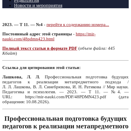
Редколлегия
Новости и мероприятия
2023. — Т 11. — №4
-
перейти к содержанию номера...
Постоянный адрес этой страницы
-
https://mir-
nauki.com/48pdmn423.html
Полный текст статьи в формате PDF
(
объем файла: 445
Кбайт
)
Ссылка для цитирования этой статьи:
Лашкова, Л. Л.
Профессиональная подготовка будущих
педагогов к реализации метапредметного подхода /
Л. Л. Лашкова, В. Л. Синебрюхова, И. Н. Ратикова // Мир науки.
Педагогика и психология. — 2023. — Т 11. — №4. —
URL: https://mir-nauki.com/PDF/48PDMN423.pdf (дата
обращения: 10.08.2026).
Профессиональная подготовка будущих
педагогов к реализации метапредметного