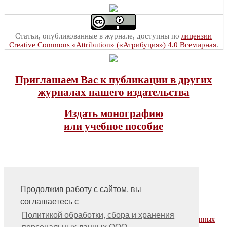
Статьи, опубликованные в журнале, доступны по
лицензии
Creative Commons «Attribution» («Атрибуция») 4.0 Всемирная
.
Приглашаем Вас к публикации в других
журналах нашего издательства
Издать монографию
или учебное пособие
Продолжив работу с сайтом, вы
соглашаетесь с
На главную
Контакты, учредитель, редакция
Политикой обработки, сбора и хранения
Политика обработки, сбора и хранения персональных данных