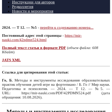
Инструкции для авторов
Редколлегия
Новости и мероприятия
2024. — Т 12. — №5
-
перейти к содержанию номера...
Постоянный адрес этой страницы
-
https://mir-
nauki.com/42pdmn524.html
Полный текст статьи в формате PDF
(
объем файла: 608
Кбайт
)
JATS XML
Ссылка для цитирования этой статьи:
Го, Б.
Методы и инструменты исследования образовательных
практик обучения детей игре на фортепиано / Б. Го // Мир науки.
Педагогика и психология. — 2024. — Т 12. — №5. —
URL: https://mir-nauki.com/PDF/42PDMN524.pdf (дата
обращения: 10.08.2026).
Методы и инструменты исследования