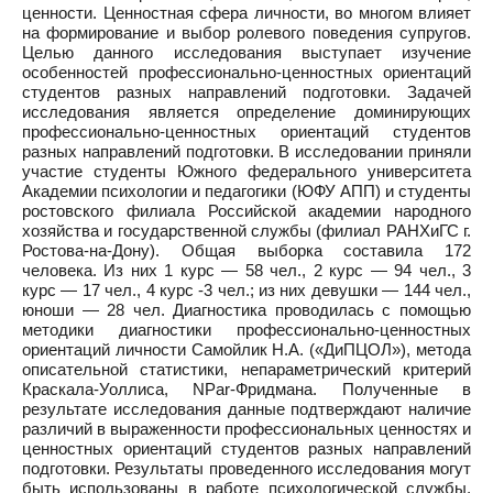
ценности. Ценностная сфера личности, во многом влияет
на формирование и выбор ролевого поведения супругов.
Целью данного исследования выступает изучение
особенностей профессионально-ценностных ориентаций
студентов разных направлений подготовки. Задачей
исследования является определение доминирующих
профессионально-ценностных ориентаций студентов
разных направлений подготовки. В исследовании приняли
участие студенты Южного федерального университета
Академии психологии и педагогики (ЮФУ АПП) и студенты
ростовского филиала Российской академии народного
хозяйства и государственной службы (филиал РАНХиГС г.
Ростова-на-Дону). Общая выборка составила 172
человека. Из них 1 курс — 58 чел., 2 курс — 94 чел., 3
курс — 17 чел., 4 курс -3 чел.; из них девушки — 144 чел.,
юноши — 28 чел. Диагностика проводилась с помощью
методики диагностики профессионально-ценностных
ориентаций личности Самойлик Н.А. («ДиПЦОЛ»), метода
описательной статистики, непараметрический критерий
Краскала-Уоллиса, NPar-Фридмана. Полученные в
результате исследования данные подтверждают наличие
различий в выраженности профессиональных ценностях и
ценностных ориентаций студентов разных направлений
подготовки. Результаты проведенного исследования могут
быть использованы в работе психологической службы,