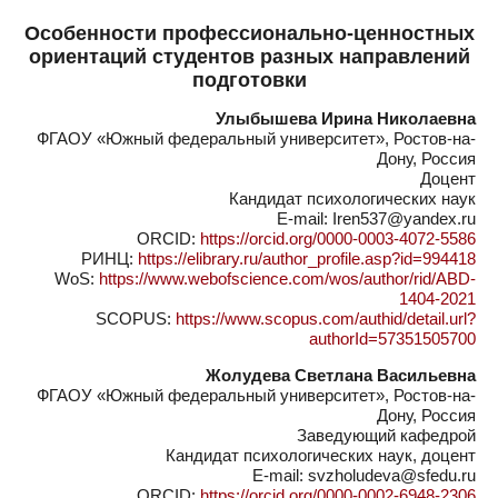
Особенности профессионально-ценностных
ориентаций студентов разных направлений
подготовки
Улыбышева Ирина Николаевна
ФГАОУ «Южный федеральный университет», Ростов-на-
Дону, Россия
Доцент
Кандидат психологических наук
E-mail: Iren537@yandex.ru
ORCID:
https://orcid.org/0000-0003-4072-5586
РИНЦ:
https://elibrary.ru/author_profile.asp?id=994418
WoS:
https://www.webofscience.com/wos/author/rid/ABD-
1404-2021
SCOPUS:
https://www.scopus.com/authid/detail.url?
authorId=57351505700
Жолудева Светлана Васильевна
ФГАОУ «Южный федеральный университет», Ростов-на-
Дону, Россия
Заведующий кафедрой
Кандидат психологических наук, доцент
E-mail: svzholudeva@sfedu.ru
ORCID:
https://orcid.org/0000-0002-6948-2306