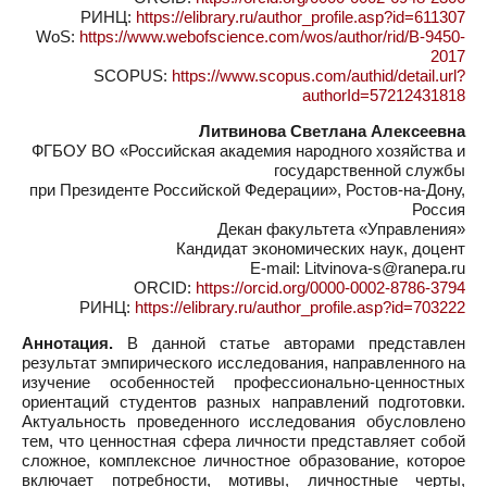
РИНЦ:
https://elibrary.ru/author_profile.asp?id=611307
WoS:
https://www.webofscience.com/wos/author/rid/B-9450-
2017
SCOPUS:
https://www.scopus.com/authid/detail.url?
authorId=57212431818
Литвинова Светлана Алексеевна
ФГБОУ ВО «Российская академия народного хозяйства и
государственной службы
при Президенте Российской Федерации», Ростов-на-Дону,
Россия
Декан факультета «Управления»
Кандидат экономических наук, доцент
E-mail: Litvinova-s@ranepa.ru
ORCID:
https://orcid.org/0000-0002-8786-3794
РИНЦ:
https://elibrary.ru/author_profile.asp?id=703222
Аннотация.
В данной статье авторами представлен
результат эмпирического исследования, направленного на
изучение особенностей профессионально-ценностных
ориентаций студентов разных направлений подготовки.
Актуальность проведенного исследования обусловлено
тем, что ценностная сфера личности представляет собой
сложное, комплексное личностное образование, которое
включает потребности, мотивы, личностные черты,