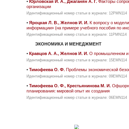
•
Юрловская И. А., Джаганян А. Г.
Факторы сопров
организации
Идентификационный номер статьи в журнале: 12PMN114
•
Яроцкая Л. В., Желнов И. И.
К вопросу о модели
информации» (на примере учебного пособия по ин
Идентификационный номер статьи в журнале: 11PMN114
ЭКОНОМИКА И МЕНЕДЖМЕНТ
•
Кравцов А. А., Желнов И. И.
О промышленном и 
Идентификационный номер статьи в журнале: 15EMN114
•
Тимофеева О. Ф.
Проблемы экономической безоп
Идентификационный номер статьи в журнале: 09EMN114
•
Тимофеева О. Ф., Крестьянинова М. И.
Офшорны
планирования: мировой опыт их создания
Идентификационный номер статьи в журнале: 06EMN114