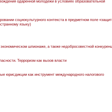
ождения одаренной молодежи в условиях образовательной
ровании социокультурного контекста в предметном поле «защит
остранному языку)
экономическом шпионаже, а также недобросовестной конкурен
асности. Терроризм как вызов власти
е юрисдикции как инструмент международного налогового