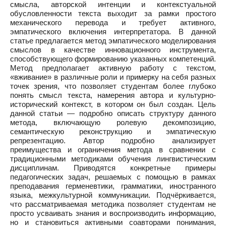
смысла, авторской интенции и контекстуальной
обусловленности текста выходит за рамки простого
механического перевода и требует активного,
эмпатического включения интерпретатора. В данной
статье предлагается метод эмпатического моделирования
смыслов в качестве инновационного инструмента,
способствующего формированию указанных компетенций.
Метод предполагает активную работу с текстом,
«вживание» в различные роли и примерку на себя разных
точек зрения, что позволяет студентам более глубоко
понять смысл текста, намерения автора и культурно-
исторический контекст, в котором он был создан. Цель
данной статьи — подробно описать структуру данного
метода, включающую ролевую декомпозицию,
семантическую реконструкцию и эмпатическую
репрезентацию. Автор подробно анализирует
преимущества и ограничения метода в сравнении с
традиционными методиками обучения лингвистическим
дисциплинам. Приводятся конкретные примеры
педагогических задач, решаемых с помощью в рамках
преподавания герменевтики, грамматики, иностранного
языка, межкультурной коммуникации. Подчёркивается,
что рассматриваемая методика позволяет студентам не
просто усваивать знания и воспроизводить информацию,
но и становиться активными соавторами понимания,