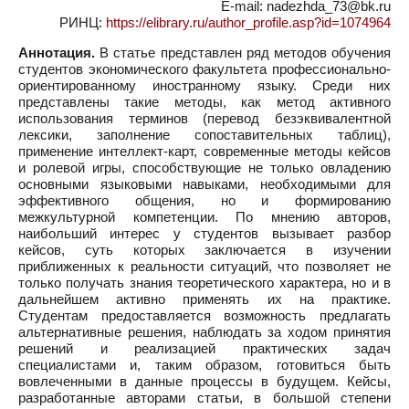
E-mail: nadezhda_73@bk.ru
РИНЦ:
https://elibrary.ru/author_profile.asp?id=1074964
Аннотация.
В статье представлен ряд методов обучения
студентов экономического факультета профессионально-
ориентированному иностранному языку. Среди них
представлены такие методы, как метод активного
использования терминов (перевод безэквивалентной
лексики, заполнение сопоставительных таблиц),
применение интеллект-карт, современные методы кейсов
и ролевой игры, способствующие не только овладению
основными языковыми навыками, необходимыми для
эффективного общения, но и формированию
межкультурной компетенции. По мнению авторов,
наибольший интерес у студентов вызывает разбор
кейсов, суть которых заключается в изучении
приближенных к реальности ситуаций, что позволяет не
только получать знания теоретического характера, но и в
дальнейшем активно применять их на практике.
Студентам предоставляется возможность предлагать
альтернативные решения, наблюдать за ходом принятия
решений и реализацией практических задач
специалистами и, таким образом, готовиться быть
вовлеченными в данные процессы в будущем. Кейсы,
разработанные авторами статьи, в большой степени