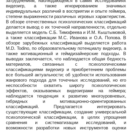
затруднениям, наблюдающейся в самих исследованиях
видеоигр, а также игнорированием значимых
индивидуальных различий в восприятии и опыте геймера,
степени выраженности различных игровых характеристик.
В обзоре отечественных психологических классификаций
делается вывод о их точечной направленности, отдельно
выделяется модель С.Б. Тимофеева и И.М. Кыштымовой,
а также классификации М.С. Иванова и О.А. Попова. В
обзоре зарубежных классификаций выделяется работа
M.D. Todino, по образовательному потенциалу видеоигр, а
также мотивационный и геймдизайнерские подходы. В
выводах заключается, что наблюдается общая бедность
материалов, связанных с психологическими
классификациями видеоигр и приобретением проблемы
все большей актуальности; об удобности использования
жанрового подхода для точечных исследований, но его
неспособности охватить широту психологических
эффектов, оказываемых видеоиграми на геймера;
наблюдается тенденция к развитию многоуровневых,
гибридных и мотивационно-ориентированных
классификаций. Предлагается интегрировать
существующие классификации, создание универсальной
психологической классификации, в целях упрощения
сравнения и систематизации исследований, и
возможности разработки новых инструментов оценки