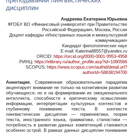
преподавании лингвистических
дисциплин
Андреева Екатерина Юрьевна
ФГОБУ ВО «Финансовый университет при Правительстве
Российской Федерации», Москва, Россия
Доцент кафедры «Иностранных языков и межкультурной
коммуникации»
Кандидат филологических наук
E-mail: Katerina88557@yandex.ru
ORCID:
https://orcid.org/0000-0001-9953-4958
РИНЦ:
https://elibrary.ru/author_profile.asp?id=1080566
SCOPUS:
https://www.scopus.com/authid/detail.url?
authorId=58838194700
Аннотация.
Современная образовательная парадигма
акцентирует внимание не только на когнитивном развитии
обучающихся, но и на формировании их эмоционального
интеллекта, способности к критическому осмыслению
информации, интерпретации культурных контекстов и
глубинному пониманию текста. В контексте
лингвистических дисциплин — герменевтики, теории
текста, иностранного языка, грамматики, стилистики —
потребность в развитии данных компетенций становится
особенно острой. В рамках данных дисциплин понимание