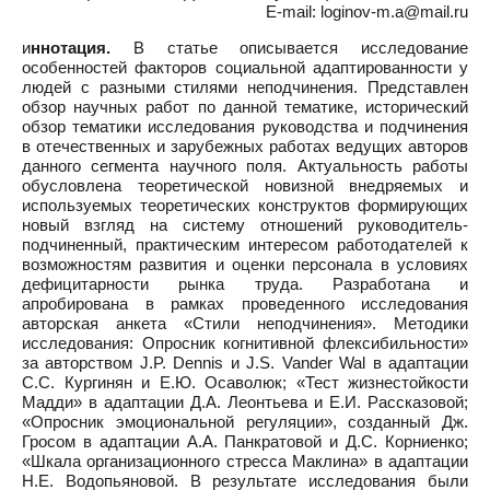
E-mail: loginov-m.a@mail.ru
и
ннотация.
В статье описывается исследование
особенностей факторов социальной адаптированности у
людей с разными стилями неподчинения. Представлен
обзор научных работ по данной тематике, исторический
обзор тематики исследования руководства и подчинения
в отечественных и зарубежных работах ведущих авторов
данного сегмента научного поля. Актуальность работы
обусловлена теоретической новизной внедряемых и
используемых теоретических конструктов формирующих
новый взгляд на систему отношений руководитель-
подчиненный, практическим интересом работодателей к
возможностям развития и оценки персонала в условиях
дефицитарности рынка труда. Разработана и
апробирована в рамках проведенного исследования
авторская анкета «Стили неподчинения». Методики
исследования: Опросник когнитивной флексибильности»
за авторством J.P. Dennis и J.S. Vander Wal в адаптации
С.С. Кургинян и Е.Ю. Осаволюк; «Тест жизнестойкости
Мадди» в адаптации Д.А. Леонтьева и Е.И. Рассказовой;
«Опросник эмоциональной регуляции», созданный Дж.
Гросом в адаптации А.А. Панкратовой и Д.С. Корниенко;
«Шкала организационного стресса Маклина» в адаптации
Н.Е. Водопьяновой. В результате исследования были