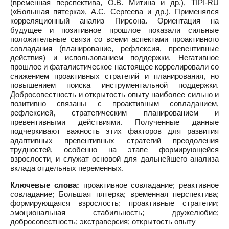
(временная перспектива, О.В. Митина и др.), TIPI-RU
(«Большая пятерка», А.С. Сергеева и др.). Применялся
корреляционный анализ Пирсона. Ориентация на
будущее и позитивное прошлое показали сильные
положительные связи со всеми аспектами проактивного
совладания (планирование, рефлексия, превентивные
действия) и использованием поддержки. Негативное
прошлое и фаталистическое настоящее коррелировали со
снижением проактивных стратегий и планирования, но
повышением поиска инструментальной поддержки.
Добросовестность и открытость опыту наиболее сильно и
позитивно связаны с проактивным совладанием,
рефлексией, стратегическим планированием и
превентивными действиями. Полученные данные
подчеркивают важность этих факторов для развития
адаптивных превентивных стратегий преодоления
трудностей, особенно на этапе формирующейся
взрослости, и служат основой для дальнейшего анализа
вклада отдельных переменных.
Ключевые слова:
проактивное совладание; реактивное
совладание; Большая пятерка; временная перспектива;
формирующаяся взрослость; проактивные стратегии;
эмоциональная стабильность; дружелюбие;
добросовестность; экстраверсия; открытость опыту