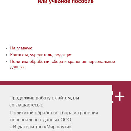
или учебное пособие
На главную
Контакты, учредитель, редакция
Политика обработки, сбора и хранения персональных
данных
12+
© ООО «Издательство «Мир науки» \
«Publishing company «World of science»,
Продолжив работу с сайтом, вы
LLC Материалы, размещенные на сайте,
соглашаетесь с
охраняются Законом о защите авторских
прав. Публикация любых материалов
Политикой обработки, сбора и хранения
этого сайта запрещена без
персональных данных ООО
предварительного согласования с
издательством. Авторские права на
«Издательство «Мир науки»