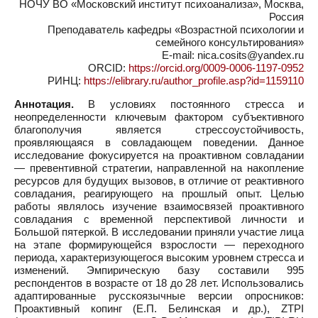
НОЧУ ВО «Московский институт психоанализа», Москва,
Россия
Преподаватель кафедры «Возрастной психологии и
семейного консультирования»
E-mail: nica.cosits@yandex.ru
ORCID:
https://orcid.org/0009-0006-1197-0952
РИНЦ:
https://elibrary.ru/author_profile.asp?id=1159110
Аннотация.
В условиях постоянного стресса и
неопределенности ключевым фактором субъективного
благополучия является стрессоустойчивость,
проявляющаяся в совладающем поведении. Данное
исследование фокусируется на проактивном совладании
— превентивной стратегии, направленной на накопление
ресурсов для будущих вызовов, в отличие от реактивного
совладания, реагирующего на прошлый опыт. Целью
работы являлось изучение взаимосвязей проактивного
совладания с временной перспективой личности и
Большой пятеркой. В исследовании приняли участие лица
на этапе формирующейся взрослости — переходного
периода, характеризующегося высоким уровнем стресса и
изменений. Эмпирическую базу составили 995
респондентов в возрасте от 18 до 28 лет. Использовались
адаптированные русскоязычные версии опросников:
Проактивный копинг (Е.П. Белинская и др.), ZTPI