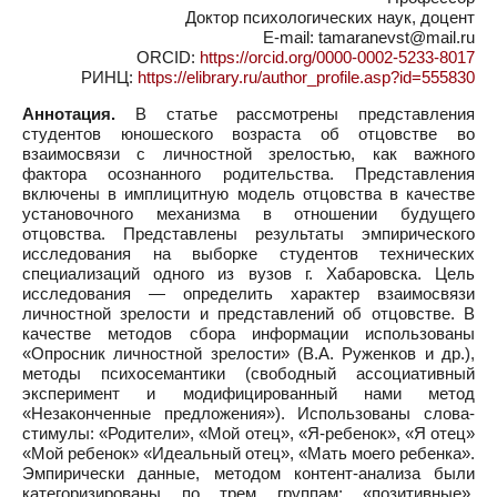
Доктор психологических наук, доцент
E-mail: tamaranevst@mail.ru
ORCID:
https://orcid.org/0000-0002-5233-8017
РИНЦ:
https://elibrary.ru/author_profile.asp?id=555830
Аннотация.
В статье рассмотрены представления
студентов юношеского возраста об отцовстве во
взаимосвязи с личностной зрелостью, как важного
фактора осознанного родительства. Представления
включены в имплицитную модель отцовства в качестве
установочного механизма в отношении будущего
отцовства. Представлены результаты эмпирического
исследования на выборке студентов технических
специализаций одного из вузов г. Хабаровска. Цель
исследования — определить характер взаимосвязи
личностной зрелости и представлений об отцовстве. В
качестве методов сбора информации использованы
«Опросник личностной зрелости» (В.А. Руженков и др.),
методы психосемантики (свободный ассоциативный
эксперимент и модифицированный нами метод
«Незаконченные предложения»). Использованы слова-
стимулы: «Родители», «Мой отец», «Я-ребенок», «Я отец»
«Мой ребенок» «Идеальный отец», «Мать моего ребенка».
Эмпирически данные, методом контент-анализа были
категоризированы по трем группам: «позитивные»,