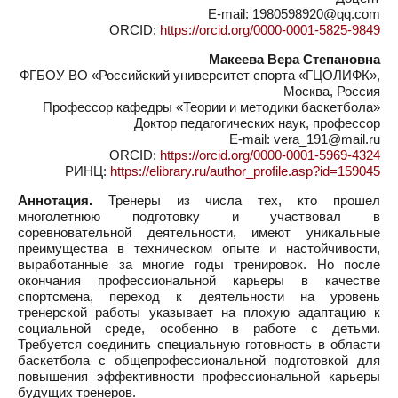
E-mail: 1980598920@qq.com
ORCID:
https://orcid.org/0000-0001-5825-9849
Макеева Вера Степановна
ФГБОУ ВО «Российский университет спорта «ГЦОЛИФК»,
Москва, Россия
Профессор кафедры «Теории и методики баскетбола»
Доктор педагогических наук, профессор
E-mail: vera_191@mail.ru
ORCID:
https://orcid.org/0000-0001-5969-4324
РИНЦ:
https://elibrary.ru/author_profile.asp?id=159045
Аннотация.
Тренеры из числа тех, кто прошел
многолетнюю подготовку и участвовал в
соревновательной деятельности, имеют уникальные
преимущества в техническом опыте и настойчивости,
выработанные за многие годы тренировок. Но после
окончания профессиональной карьеры в качестве
спортсмена, переход к деятельности на уровень
тренерской работы указывает на плохую адаптацию к
социальной среде, особенно в работе с детьми.
Требуется соединить специальную готовность в области
баскетбола с общепрофессиональной подготовкой для
повышения эффективности профессиональной карьеры
будущих тренеров.