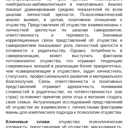
«нейтрально-амбивалентные» и «негативные». Анализ
показал доминирование средних показателей по всем
шкалам личностной зрелости. Психосемантический
анализ выявил, в целом, позитивное отношение к
отцовству. Представления об отцовстве взаимосвязаны с
личностной зрелостью по шкалам саморазвитие,
ответственность и терпимость. Значимые
корреляционные связи представлений об отцовстве и
саморазвитием показывают роль личностной зрелости в
готовности к родительству. Однако, потребность в
самореализации, может выступать фактором
«отложенного» отцовства, что отражает тенденцию
современных юношей в реализации более приоритетных,
чем «самореализация в отцовстве», задач личностного,
статусного, профессионального развития и материального
благополучия. Связь ответственности и позитивных
представлений отражает адекватность понимания
сложностей в родительстве, но «ответственность» (как
страх) осложняет принятие роли отца и желания создать
свою семью. Актуализация исследований представлений
об отцовстве во взаимосвязи с личностными факторами
важны для комплексного подхода к психологии отцовства.
Ключевые слова:
отцовство; психологическая
готовность; представления об отцовстве; маскулинность;