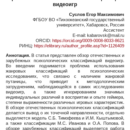
видеоигр
Суслов Егор Максимович
ФГБОУ ВО «Тихоокеанский государственный
университет», Хабаровск, Россия
Ассистент
E-mail: kabarovsk@mail.ru
ORCID:
https://orcid.org/0009-0008-8033-8621
РИНЦ:
https://elibrary.ru/author_profile.asp?id=1126409
Аннотация.
В статья представлен обзор отечественных и
зарубежных психологических классификаций видеоигр.
Во введении поднимается проблема использования
жанровых классификаций в психологических
исследованиях, что связано с наличием жанровой
путаницы, что приводит к методологическим
затруднениям, наблюдающейся в самих исследованиях
видеоигр, а также игнорированием значимых
индивидуальных различий в восприятии и опыте геймера,
степени выраженности различных игровых характеристик.
В обзоре отечественных психологических классификаций
делается вывод о их точечной направленности, отдельно
выделяется модель С.Б. Тимофеева и И.М. Кыштымовой,
а также классификации М.С. Иванова и О.А. Попова. В
обзоре зарубежных классификаций выделяется работа