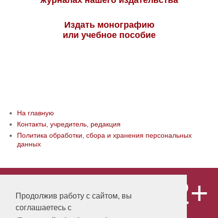
журналах нашего издательства
Издать монографию
или учебное пособие
На главную
Контакты, учредитель, редакция
Политика обработки, сбора и хранения персональных
данных
12+
© ООО «Издательство «Мир науки» \
«Publishing company «World of science»,
Продолжив работу с сайтом, вы
LLC Материалы, размещенные на сайте,
соглашаетесь с
охраняются Законом о защите авторских
прав. Публикация любых материалов