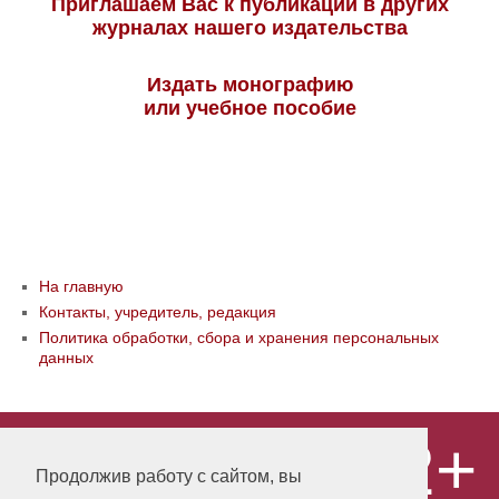
Приглашаем Вас к публикации в других
журналах нашего издательства
Издать монографию
или учебное пособие
На главную
Контакты, учредитель, редакция
Политика обработки, сбора и хранения персональных
данных
12+
© ООО «Издательство «Мир науки» \
«Publishing company «World of science»,
Продолжив работу с сайтом, вы
LLC Материалы, размещенные на сайте,