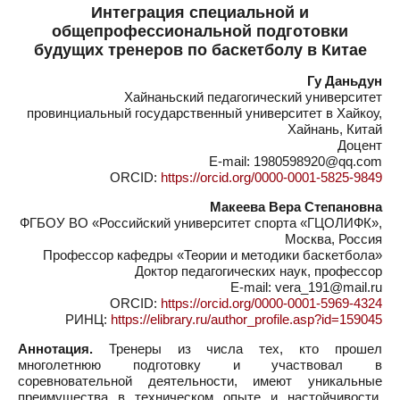
Интеграция специальной и
общепрофессиональной подготовки
будущих тренеров по баскетболу в Китае
Гу Даньдун
Хайнаньский педагогический университет
провинциальный государственный университет в Хайкоу,
Хайнань, Китай
Доцент
E-mail: 1980598920@qq.com
ORCID:
https://orcid.org/0000-0001-5825-9849
Макеева Вера Степановна
ФГБОУ ВО «Российский университет спорта «ГЦОЛИФК»,
Москва, Россия
Профессор кафедры «Теории и методики баскетбола»
Доктор педагогических наук, профессор
E-mail: vera_191@mail.ru
ORCID:
https://orcid.org/0000-0001-5969-4324
РИНЦ:
https://elibrary.ru/author_profile.asp?id=159045
Аннотация.
Тренеры из числа тех, кто прошел
многолетнюю подготовку и участвовал в
соревновательной деятельности, имеют уникальные
преимущества в техническом опыте и настойчивости,