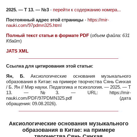
2025. — Т 13. — №3
-
перейти к содержанию номера...
Постоянный адрес этой страницы
-
https://mir-
nauki.com/97pdmn325.html
Полный текст статьи в формате PDF
(
объем файла: 631
Кбайт
)
JATS XML
Ссылка для цитирования этой статьи:
Ян, Б.
Аксиологические основания музыкального
образования в Китае: на примере творчества Сянь Синхая
/ Б. Ян // Мир науки. Педагогика и психология. — 2025. — Т
13. — №3. — URL: https://mir-
nauki.com/PDF/97PDMN325.pdf (дата
обращения: 09.08.2026).
Аксиологические основания музыкального
образования в Китае: на примере
творчества Сянь Синхая