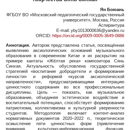
Ян Боюань
ФГБОУ ВО «Московский педагогический государственный
университет», Москва, Россия
Аспирантура
E-mail: yby1013000636@yandex.ru
ORCID:
https://orcid.org/0009-0005-3649-0886
Аннотация.
Автором представлена статья, посвящённая
выявлению аксиологических оснований музыкального
образования в современном Китае и их раскрытию на
примере кантаты «Жёлтая река» композитора Сянь
Синхая. Актуальность обусловлена государственной
стратегией «воспитание добродетели и формирование
личности» и реформой «курсов аксиологической
направленности», предусматривающими интеграцию
ценностного содержания во все профессиональные
дисциплины. Цель — показать, как музыкальное
образование, объединяя эстетическое воздействие и
воспитательный потенциал, способствует формированию
патриотизма, коллективизма и культурной уверенности
студентов. Методология включает контент-анализ
нормативных документов 2020–2022 гг., теоретическое
осмысление пяти ценностных форм (привлечение
внимания, культурно-информационная функция,