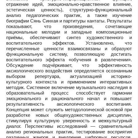
отражение идей, эмоционально-нравственное влияние,
эстетическая ценность), структурно-функциональный
анализ педагогических практик, а также изучение
биографии Сянь Синхая и партитуры кантаты. Результаты
показывают, что произведения, сочетающие
национальные мелодии и западные композиционные
приёмы, обеспечивают синтез художественного и
воспитательного эффектов. Установлено, что
перечисленные ценности взаимосвязаны и образуют
функциональную систему, позволяющую достигать
воспитательного эффекта «обучения в развлечении».
Обсуждение подчёркивает, что эффективность
аксиологического воздействия определяется осознанным
выбором репертуара, актуализацией историко-
культурного контекста и применением интерактивных
методик. Системное включение музыкального наследия в
образовательный процесс способствует гармонии
эмоционального и рационального начал и повышает
результативность аксиологического воспитания.
Концепция может служить методологической основой при
разработке новых общехудожественных дисциплин,
стимулируя культурную уверенность и межкультурный
диалог. Перспективы исследований — сравнительный
анализ региональных практик, тестирование восприятия
различных жанров и внедрение цифровых ресурсов.