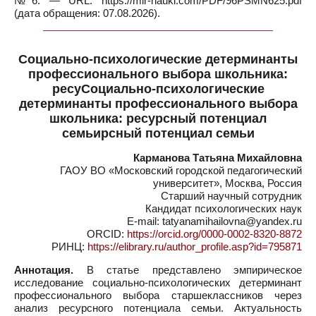
№6. — URL: https://mir-nauki.com/PDF/96PSMN625.pdf
(дата обращения: 07.08.2026).
Социально-психологические детерминанты
профессионального выбора школьника:
ресуСоциально-психологические
детерминанты профессионального выбора
школьника: ресурсный потенциал
семьирсный потенциал семьи
Карманова Татьяна Михайловна
ГАОУ ВО «Московский городской педагогический
университет», Москва, Россия
Старший научный сотрудник
Кандидат психологических наук
E-mail: tatyanamihailovna@yandex.ru
ORCID:
https://orcid.org/0000-0002-8320-8872
РИНЦ:
https://elibrary.ru/author_profile.asp?id=795871
Аннотация.
В статье представлено эмпирическое
исследование социально-психологических детерминант
профессионального выбора старшеклассников через
анализ ресурсного потенциала семьи. Актуальность