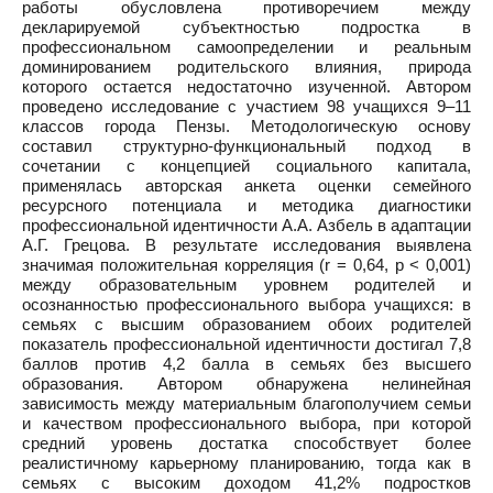
работы обусловлена противоречием между
декларируемой субъектностью подростка в
профессиональном самоопределении и реальным
доминированием родительского влияния, природа
которого остается недостаточно изученной. Автором
проведено исследование с участием 98 учащихся 9–11
классов города Пензы. Методологическую основу
составил структурно-функциональный подход в
сочетании с концепцией социального капитала,
применялась авторская анкета оценки семейного
ресурсного потенциала и методика диагностики
профессиональной идентичности А.А. Азбель в адаптации
А.Г. Грецова. В результате исследования выявлена
значимая положительная корреляция (r = 0,64, p < 0,001)
между образовательным уровнем родителей и
осознанностью профессионального выбора учащихся: в
семьях с высшим образованием обоих родителей
показатель профессиональной идентичности достигал 7,8
баллов против 4,2 балла в семьях без высшего
образования. Автором обнаружена нелинейная
зависимость между материальным благополучием семьи
и качеством профессионального выбора, при которой
средний уровень достатка способствует более
реалистичному карьерному планированию, тогда как в
семьях с высоким доходом 41,2% подростков