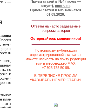
Прием статей в №4 (июль —
— №5. —
август),
окончен
.
Прием статей в №5 начнется
01.09.2026.
й
Ответы на часто задаваемые
вопросы авторов
ьвовна
Остерегайтесь мошенников!
Россия
стеме»
 доцент
По вопросам публикации
ndex.ru
зарегистрированной статьи вы
можете написать на почту редакции
енщин,
или в мессенджер MAX
нщинам
+7 925 755 50 99.
ть, но
узке и
В ПЕРЕПИСКЕ ПРОСИМ
ролей»
УКАЗЫВАТЬ НОМЕР СТАТЬИ.
дерные
ельном
н план
льтаты
жебной