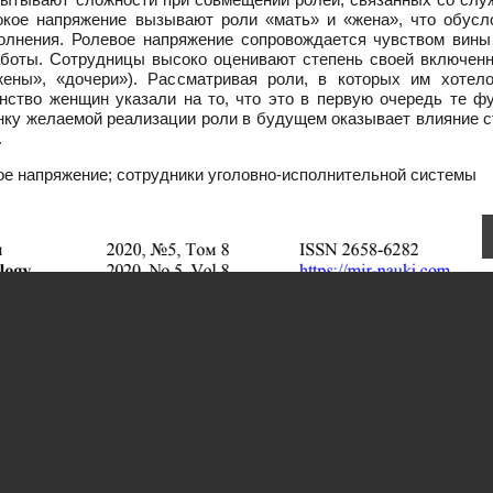
окое напряжение вызывают роли «мать» и «жена», что обусл
олнения. Ролевое напряжение сопровождается чувством вины
аботы. Сотрудницы высоко оценивают степень своей включенн
жены», «дочери»). Рассматривая роли, в которых им хотел
ство женщин указали на то, что это в первую очередь те фу
нку желаемой реализации роли в будущем оказывает влияние с
.
ое напряжение; сотрудники уголовно-исполнительной системы