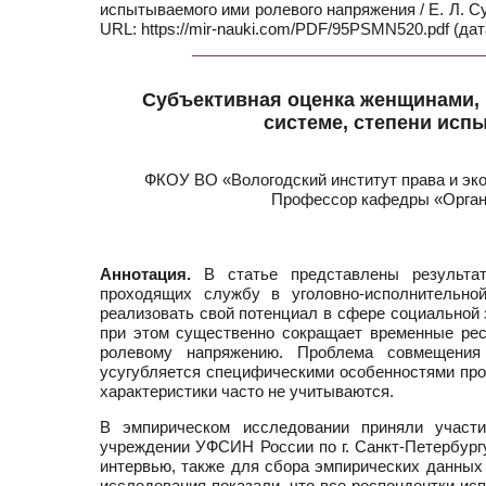
испытываемого ими ролевого напряжения / Е. Л. Су
URL: https://mir-nauki.com/PDF/95PSMN520.pdf (дат
Cубъективная оценка женщинами,
системе, степени исп
ФКОУ ВО «Вологодский институт права и эк
Профессор кафедры «Органи
Аннотация.
В статье представлены результат
проходящих службу в уголовно-исполнительно
реализовать свой потенциал в сфере социальной 
при этом существенно сокращает временные рес
ролевому напряжению. Проблема совмещения
усугубляется специфическими особенностями про
характеристики часто не учитываются.
В эмпирическом исследовании приняли участ
учреждении УФСИН России по г. Санкт-Петербургу
интервью, также для сбора эмпирических данных
исследования показали, что все респондентки и