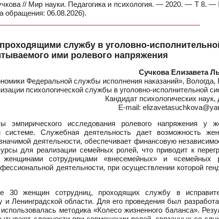
чкова // Мир науки. Педагогика и психология. — 2020. — Т 8. 
а обращения: 06.08.2026).
 проходящими службу в уголовно-исполнительно
ытываемого ими ролевого напряжения
Сучкова Елизавета Л
ономики Федеральной службы исполнения наказаний», Вологда, 
зации психологической службы в уголовно-исполнительной си
Кандидат психологических наук,
E-mail: elizavetasuchkova@ya
ы эмпирического исследования ролевого напряжения у ж
й системе. Служебная деятельность дает возможность же
значимой деятельности, обеспечивает финансовую независимос
урсы для реализации семейных ролей, что приводит к перегр
 женщинами сотрудницами «внесемейных» и «семейных 
фессиональной деятельности, при осуществлении которой ген
ие 30 женщин сотрудниц, проходящих службу в исправит
 и Ленинградской области. Для его проведения был разработа
 использовалась методика «Колесо жизненного баланса». Резу
спытывают сложности при совмещении ролей, связанных со слу