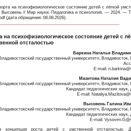
орта на психофизиологическое состояние детей с лёгкой умст
И. Высовень // Мир науки. Педагогика и психология. — 2024. — 
df (дата обращения: 08.08.2026).
 на психофизиологическое состояние детей с лё
венной отсталостью
Баркина Наталья Владим
ладивостокский государственный университет», Владивосток, 
Асс
E-mail: n.barkina@
Мазитова Наталия Вад
ладивостокский государственный университет», Владивосток, 
Кандидат педагогических наук,
E-mail: Nataliya.Mazitova@
Высовень Галина Ив
ладивостокский государственный университет», Владивосток, 
Кандидат педагогических наук,
E-mail: Vysoven.G@
 концепция роста детей с умственной отсталостью. 