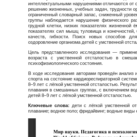
интеллектуальными нарушениями отличаются от с
решению жизненных, учебных задач, трудности ор
ограниченный словарный запас, сниженный уровен
группы наблюдается нарушение физического ра
грудной клетки, низких показателях жизненной 
показателях сил мышц туловища и конечностей, 
качеств, гибкости. Поиск новых способов для
оздоровление организма детей с умственной отст
Цель представленного исследования — примене
возраста с умственной отсталостью в смеша
психофизиологического состояния.
В ходе исследования авторами проведён анализ 
спорта на состояние кардиореспираторной систем
8–9 лет с лёгкой умственной отсталостью. Резул
плавания в смешанных группах, с включением вод
детей 8–9 лет с лёгкой умственной отсталостью.
Ключевые слова:
дети с лёгкой умственной от
плавание; водное поло; фридайвинг; водные виды 