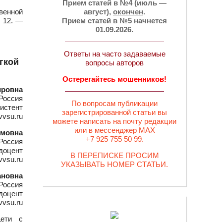
Прием статей в №4 (июль —
венной
август),
окончен
.
Т 12. —
Прием статей в №5 начнется
01.09.2026.
Ответы на часто задаваемые
гкой
вопросы авторов
Остерегайтесь мошенников!
ировна
Россия
По вопросам публикации
истент
зарегистрированной статьи вы
vvsu.ru
можете написать на почту редакции
или в мессенджер MAX
имовна
+7 925 755 50 99.
Россия
 доцент
В ПЕРЕПИСКЕ ПРОСИМ
vvsu.ru
УКАЗЫВАТЬ НОМЕР СТАТЬИ.
ановна
Россия
 доцент
vvsu.ru
Дети с