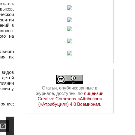
ость к
авыков,
ческой
звития
ений в
иловых
ого на
льного
ния их
 видов
у детей
влиянии
Статьи, опубликованные в
яния у
журнале, доступны по
лицензии
Creative Commons «Attribution»
ояние;
(«Атрибуция») 4.0 Всемирная
.