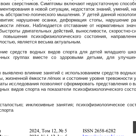
воих сверстников. Симптомы включают недостаточную способн
иентирования в новой ситуации, недостаток знаний, умений, н
ь абстрактно-логического мышления. У детей данной нозологи
звития: нарушение осанки, деформация стопы, нарушение ра
ёмкости лёгких. Наблюдается отставание от нормативных знач
быстроты двигательных действий, выносливости, скоростно-с
 повышения психофизиологического состояния, направленн
алостью, является весьма актуальным.
ние средств водных видов спорта для детей младшего шко
нных группах вместе со здоровыми детьми, для улучше
и выявлено влияние занятий с использованием средств водных
ы, жизненной ёмкости лёгких и состояние уровня тревожности 
ьтаты исследования позволяют сформировать представления о 
ных видов спорта на показатели психофизиологического состо
сталостью; инклюзивные занятия; психофизиологическое сост
спорта