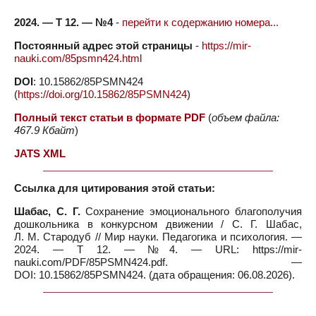
2024. — Т 12. — №4
-
перейти к содержанию номера...
Постоянный адрес этой страницы
-
https://mir-
nauki.com/85psmn424.html
DOI
: 10.15862/85PSMN424
(
https://doi.org/10.15862/85PSMN424
)
Полный текст статьи в формате PDF
(
объем файла:
467.9 Кбайт
)
JATS XML
Ссылка для цитирования этой статьи:
Шабас, С. Г.
Сохранение эмоционального благополучия
дошкольника в конкурсном движении / С. Г. Шабас,
Л. М. Стародуб // Мир науки. Педагогика и психология. —
2024. — Т 12. — №4. — URL: https://mir-
nauki.com/PDF/85PSMN424.pdf. —
DOI: 10.15862/85PSMN424. (дата обращения: 06.08.2026).