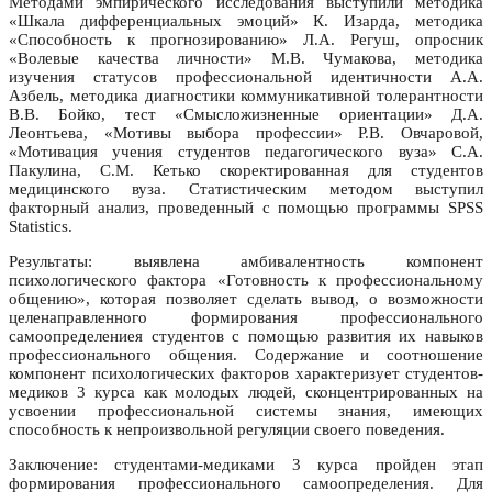
Методами эмпирического исследования выступили методика
«Шкала дифференциальных эмоций» К. Изарда, методика
«Способность к прогнозированию» Л.А. Регуш, опросник
«Волевые качества личности» М.В. Чумакова, методика
изучения статусов профессиональной идентичности А.А.
Азбель, методика диагностики коммуникативной толерантности
В.В. Бойко, тест «Смысложизненные ориентации» Д.А.
Леонтьева, «Мотивы выбора профессии» Р.В. Овчаровой,
«Мотивация учения студентов педагогического вуза» С.А.
Пакулина, С.М. Кетько скоректированная для студентов
медицинского вуза. Статистическим методом выступил
факторный анализ, проведенный с помощью программы SPSS
Statistics.
Результаты: выявлена амбивалентность компонент
психологического фактора «Готовность к профессиональному
общению», которая позволяет сделать вывод, о возможности
целенаправленного формирования профессионального
самоопределениея студентов с помощью развития их навыков
профессионального общения. Содержание и соотношение
компонент психологических факторов характеризует студентов-
медиков 3 курса как молодых людей, сконцентрированных на
усвоении профессиональной системы знания, имеющих
способность к непроизвольной регуляции своего поведения.
Заключение: студентами-медиками 3 курса пройден этап
формирования профессионального самоопределения. Для