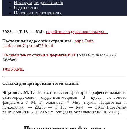
Инструкции для авторов
Редколлегия
Новости и мероприятия
2025. — Т 13. — №4
-
перейти к содержанию номера...
Постоянный адрес этой страницы
-
https://mir-
nauki.com/71psmn425.html
Полный текст статьи в формате PDF
(
объем файла: 435.2
Кбайт
)
JATS XML
Ссылка для цитирования этой статьи:
Жданова, М. Г.
Психологические факторы профессионального
самоопределения студентов-медиков 3 курса лечебного
факультета / М. Г. Жданова // Мир науки. Педагогика и
психология. — 2025. — Т 13. — №4. — URL: https://mir-
nauki.com/PDF/71PSMN425.pdf (дата обращения: 08.08.2026).
Психологические факторы