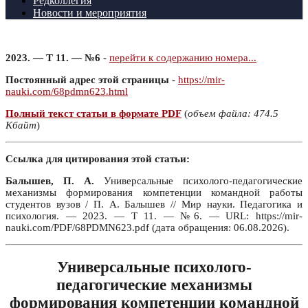
Редколлегия
Новости и мероприятия
2023. — Т 11. — №6
-
перейти к содержанию номера...
Постоянный адрес этой страницы
-
https://mir-
nauki.com/68pdmn623.html
Полный текст статьи в формате PDF
(
объем файла: 474.5
Кбайт
)
Ссылка для цитирования этой статьи:
Балышев, П. А.
Универсальные психолого-педагогические
механизмы формирования компетенции командной работы
студентов вузов / П. А. Балышев // Мир науки. Педагогика и
психология. — 2023. — Т 11. — №6. — URL: https://mir-
nauki.com/PDF/68PDMN623.pdf (дата обращения: 06.08.2026).
Универсальные психолого-
педагогические механизмы
формирования компетенции командной