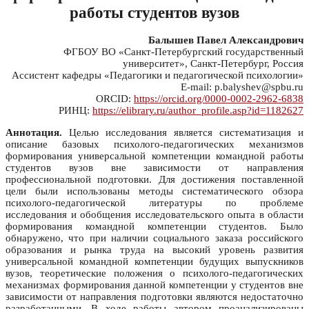
работы студентов вузов
Балышев Павел Александрович
ФГБОУ ВО «Санкт-Петербургский государственный
университет», Санкт-Петербург, Россия
Ассистент кафедры «Педагогики и педагогической психологии»
E-mail: p.balyshev@spbu.ru
ORCID:
https://orcid.org/0000-0002-2962-6838
РИНЦ:
https://elibrary.ru/author_profile.asp?id=1182627
Аннотация.
Целью исследования является систематизация и
описание базовых психолого-педагогических механизмов
формирования универсальной компетенции командной работы
студентов вузов вне зависимости от направления
профессиональной подготовки. Для достижения поставленной
цели были использованы методы систематического обзора
психолого-педагогической литературы по проблеме
исследования и обобщения исследовательского опыта в области
формирования командной компетенции студентов. Было
обнаружено, что при наличии социального заказа российского
образования и рынка труда на высокий уровень развития
универсальной командной компетенции будущих выпускников
вузов, теоретические положения о психолого-педагогических
механизмах формирования данной компетенции у студентов вне
зависимости от направления подготовки являются недостаточно
разработанными. В ходе работы автором проанализированы