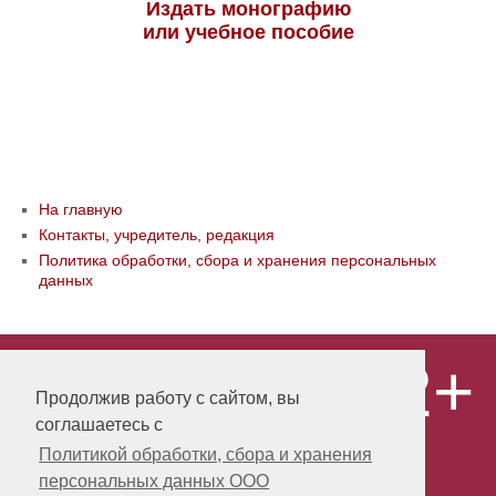
Издать монографию
или учебное пособие
На главную
Контакты, учредитель, редакция
Политика обработки, сбора и хранения персональных
данных
12+
© ООО «Издательство «Мир науки» \
«Publishing company «World of science»,
Продолжив работу с сайтом, вы
LLC Материалы, размещенные на сайте,
соглашаетесь с
охраняются Законом о защите авторских
прав. Публикация любых материалов
Политикой обработки, сбора и хранения
этого сайта запрещена без
персональных данных ООО
предварительного согласования с