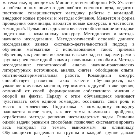
математике, проводимых Министерством обороны РФ. Участие
и победа в них почетно для любого военного вуза, педагоги
постоянно совершенствуют методику работы с командой,
внедряют новые приёмы и методы обучения. Меняется и форма
проведения олимпиады, вводятся новые конкурсы, в частности,
командный. Целью исследования является обоснование методики
подготовки к командному конкурсу. Методология и методы
научного исследования. Методологической основой данного
исследования явился системно-деятельностный подход в
обучении математике с использованием таких приемов
обучения, как решение исследовательских задач с параметрами в
группах; решение одной задачи различными способами. Методы
исследования: теоретический анализ научно-практических
литературных источников, анализ, синтез, обобщение опыта,
опытно-экспериментальная работа. Командный конкурс
способствует развитию таких качеств обучающихся, как
уважение к чужому мнению, терпимость к другой точке зрения,
отличной от своей, формированию собственного мнения с
опорой на факты. Наряду с этим обучающиеся начинают
чувствовать себя единой командой, осознавать свои роль и
место в коллективе. Подготовка к командному конкурсу
начинается после того, как все темы олимпиады пройдены,
отработаны методы решения нестандартных задач. Решение
одной задачи разными способами позволяет систематизировать
весь материал по темам, выносимым на олимпиаду.
Обучающихся разделяли на группы и каждой группе давали