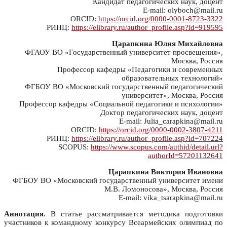
Кандидат педагогических наук, доцент
E-mail: olyboch@mail.ru
ORCID:
https://orcid.org/0000-0001-8723-3322
РИНЦ:
https://elibrary.ru/author_profile.asp?id=919595
Царапкина Юлия Михайловна
ФГАОУ ВО «Государственный университет просвещения»,
Москва, Россия
Профессор кафедры «Педагогики и современных
образовательных технологий»
ФГБОУ ВО «Московский государственный педагогический
университет», Москва, Россия
Профессор кафедры «Социальной педагогики и психологии»
Доктор педагогических наук, доцент
E-mail: Julia_carapkina@mail.ru
ORCID:
https://orcid.org/0000-0002-3807-4211
РИНЦ:
https://elibrary.ru/author_profile.asp?id=707224
SCOPUS:
https://www.scopus.com/authid/detail.url?
authorId=57201132641
Царапкина Виктория Ивановна
ФГБОУ ВО «Московский государственный университет имени
М.В. Ломоносова», Москва, Россия
E-mail: vika_tsarapkina@mail.ru
Аннотация.
В статье рассматривается методика подготовки
участников к командному конкурсу Всеармейских олимпиад по