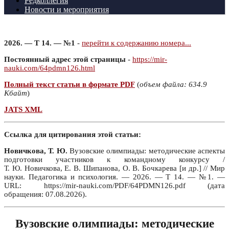
Редколлегия
Новости и мероприятия
2026. — Т 14. — №1
-
перейти к содержанию номера...
Постоянный адрес этой страницы
-
https://mir-
nauki.com/64pdmn126.html
Полный текст статьи в формате PDF
(
объем файла: 634.9
Кбайт
)
JATS XML
Ссылка для цитирования этой статьи:
Новичкова, Т. Ю.
Вузовские олимпиады: методические аспекты
подготовки участников к командному конкурсу /
Т. Ю. Новичкова, Е. В. Шипанова, О. В. Бочкарева [и др.] // Мир
науки. Педагогика и психология. — 2026. — Т 14. — №1. —
URL: https://mir-nauki.com/PDF/64PDMN126.pdf (дата
обращения: 07.08.2026).
Вузовские олимпиады: методические