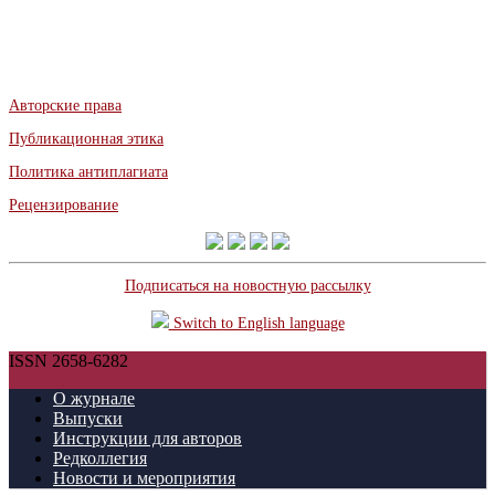
Авторские права
Публикационная этика
Политика антиплагиата
Рецензирование
Подписаться на новостную рассылку
Switch to English language
ISSN 2658-6282
О журнале
Выпуски
Инструкции для авторов
Редколлегия
Новости и мероприятия