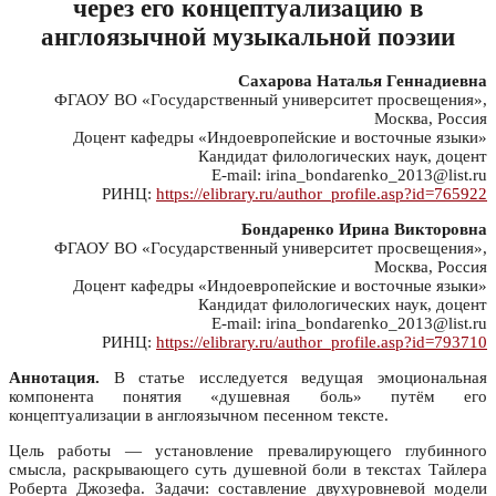
через его концептуализацию в
англоязычной музыкальной поэзии
Сахарова Наталья Геннадиевна
ФГАОУ ВО «Государственный университет просвещения»,
Москва, Россия
Доцент кафедры «Индоевропейские и восточные языки»
Кандидат филологических наук, доцент
E-mail: irina_bondarenko_2013@list.ru
РИНЦ:
https://elibrary.ru/author_profile.asp?id=765922
Бондаренко Ирина Викторовна
ФГАОУ ВО «Государственный университет просвещения»,
Москва, Россия
Доцент кафедры «Индоевропейские и восточные языки»
Кандидат филологических наук, доцент
E-mail: irina_bondarenko_2013@list.ru
РИНЦ:
https://elibrary.ru/author_profile.asp?id=793710
Аннотация.
В статье исследуется ведущая эмоциональная
компонента понятия «душевная боль» путём его
концептуализации в англоязычном песенном тексте.
Цель работы — установление превалирующего глубинного
смысла, раскрывающего суть душевной боли в текстах Тайлера
Роберта Джозефа. Задачи: составление двухуровневой модели