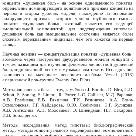
концепта «душевная боль» на основе одноимённого понятия;
определение доминирующего понятийного признака концепта на
первом и втором уровнях модели; нахождение на основании
лидирующего признака второго уровня глубинного смысла
понятия «душевная боль», который является его ведущей
эмоциональной компонентой, для подтверждения гипотезы:
душевная боль как эмоциональное состояние является более
сложным переживанием индивида, чем это кажется на первый
взгляд.
Научная новизна — концептуализация понятия «душевная боль»
возможна через построение двухуровневой модели концепта с
тем же названием для изучения феномена личностной душевной
боли, кодированной поэтом в музыкальном тексте. Исследование
выполнено на материале песенного альбома Vessel (2013)
американской рок-группы Twenty One Pilots.
Методологическая база — труды учёных: J. Bourke, D. Biro, G.D.
Schott, S. Sontag, S. Linton, R. Porter, L.C. Callister, М.Д. Раренко,
А.В. Гребнева, Е.В. Рахилина, Т.И. Резникова, А.А. Бонч-
Осмоловская, Г.Р. Хайдарова, О.Ю. Любимова, Э.Г. Куликова,
А.В. Антюхина, А.Н. Моховиков, Э. Шнейдман, Н.Г. Сахарова,
И.В. Бондаренко.
Методы исследования: метод гипотезы; библиографический
метод; методы концептуального моделирования, компонентного
анализа, сплошной выборки, лексико-семантического анализа,