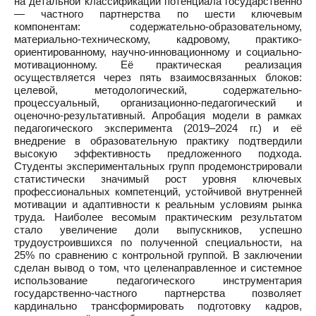
на детальной классификации потенциала государственно
— частного партнерства по шести ключевым
компонентам: содержательно-образовательному,
материально-техническому, кадровому, практико-
ориентированному, научно-инновационному и социально-
мотивационному. Её практическая реализация
осуществляется через пять взаимосвязанных блоков:
целевой, методологический, содержательно-
процессуальный, организационно-педагогический и
оценочно-результативный. Апробация модели в рамках
педагогического эксперимента (2019–2024 гг.) и её
внедрение в образовательную практику подтвердили
высокую эффективность предложенного подхода.
Студенты экспериментальных групп продемонстрировали
статистически значимый рост уровня ключевых
профессиональных компетенций, устойчивой внутренней
мотивации и адаптивности к реальным условиям рынка
труда. Наиболее весомым практическим результатом
стало увеличение доли выпускников, успешно
трудоустроившихся по полученной специальности, на
25% по сравнению с контрольной группой. В заключении
сделан вывод о том, что целенаправленное и системное
использование педагогического инструментария
государственно-частного партнерства позволяет
кардинально трансформировать подготовку кадров,