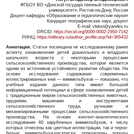
ФГБОУ ВО «Донской государственный технический
университет», Ростов-на-Дону, Россия
Доцент кафедры «Образование и педагогические науки»
Кандидат географических наук, доцент
E-mail: vlatun@yandex.ru
ORCID:
https://orcid.org/0000-0002-2950-7142
РИНЦ:
https://elibrary.ru/author_profile.asp?id=365432
Аннотация.
Статья посвящена не исследованному ранее
аспекту ознакомления детей дошкольного и младшего
школьного возраста с некоторыми процессами
сельскохозяйственного производства, которое является
одним из источников устойчивого развития общества. На
основе исследования содержания современных
иллюстрированных книг — виммельбухов — показано, что
учебные издания данного типа имеют большой
информационный потенциал в сфере ознакомления детей
с традиционным миром сельскохозяйственных животных,
орудиями, машинами и инструментами
сельскохозяйственного труда, ручными и
механизированными процессами сельскохозяйственного
производства. На основе контент-аналитического
исследования 60 зарубежных виммельбухов, к числу
которых отнесены как цветные иллюстрации, так и черно-
белые виммельбухи-раскраски, определены породы