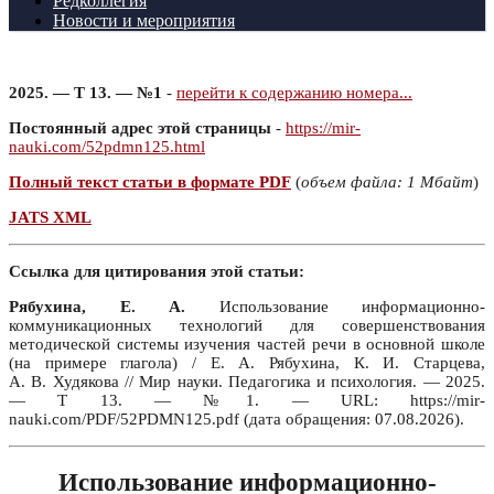
Редколлегия
Новости и мероприятия
2025. — Т 13. — №1
-
перейти к содержанию номера...
Постоянный адрес этой страницы
-
https://mir-
nauki.com/52pdmn125.html
Полный текст статьи в формате PDF
(
объем файла: 1 Мбайт
)
JATS XML
Ссылка для цитирования этой статьи:
Рябухина, Е. А.
Использование информационно-
коммуникационных технологий для совершенствования
методической системы изучения частей речи в основной школе
(на примере глагола) / Е. А. Рябухина, К. И. Старцева,
А. В. Худякова // Мир науки. Педагогика и психология. — 2025.
— Т 13. — №1. — URL: https://mir-
nauki.com/PDF/52PDMN125.pdf (дата обращения: 07.08.2026).
Использование информационно-