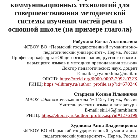
коммуникационных технологий для
совершенствования методической
системы изучения частей речи в
основной школе (на примере глагола)
Рябухина Елена Анатольевна
ФГБОУ ВО «Пермский государственный гуманитарно-
педагогический университет», Пермь, Россия
Профессор кафедры «Общего языкознания, русского и коми-
пермяцкого языков и методики преподавания языков»
Доктор педагогических наук, доцент
E-mail: e_ryabukhina@mail.ru
ORCID:
https://orcid.org/0000-0002-2992-072X
РИНЦ:
https://elibrary.ru/author_profile.asp?id=670346
Старцева Ксенья Ильинична
МАОУ «Экономическая школа № 145», Пермь, Россия
Учитель русского языка и литературы
E-mail: ski145@rambler.ru
РИНЦ:
https://elibrary.ru/author_profile.asp?id=1276199
Худякова Анна Владимировна
ФГБОУ ВО «Пермский государственный гуманитарно-
педагогический университет», Пермь, Россия