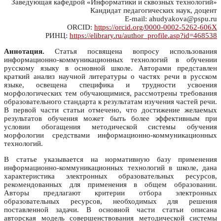
Заведующая кафедрой «Информатики и сквозных технологий»
Кандидат педагогических наук, доцент
E-mail: ahudyakova@pspu.ru
ORCID:
https://orcid.org/0000-0002-5262-606X
РИНЦ:
https://elibrary.ru/author_profile.asp?id=468538
Аннотация.
Статья посвящена вопросу использования
информационно-коммуникационных технологий в обучении
русскому языку в основной школе. Авторами представлен
краткий анализ научной литературы о частях речи в русском
языке, освещена специфика и трудности усвоения
морфологических тем обучающимися, рассмотрены требования
образовательного стандарта к результатам изучения частей речи.
В первой части статьи отмечено, что достижение желаемых
результатов обучения может быть более эффективным при
условии обогащения методической системы обучения
морфологии средствами информационно-коммуникационных
технологий.
В статье указывается на нормативную базу применения
информационно-коммуникационных технологий в школе, дана
характеристика электронных образовательных ресурсов,
рекомендованных для применения в общем образовании.
Авторы предлагают критерии отбора электронных
образовательных ресурсов, необходимых для решения
поставленной задачи. В основной части статьи описана
авторская модель совершенствования методической системы