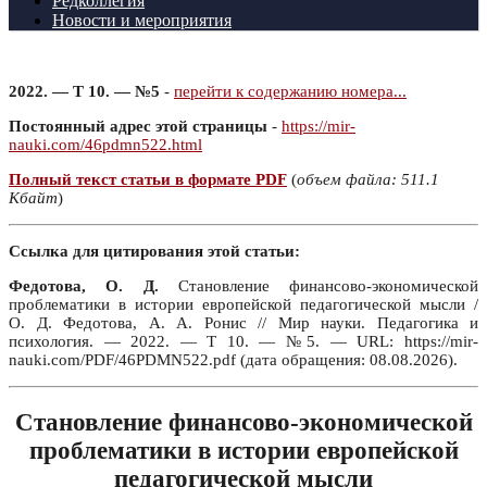
Редколлегия
Новости и мероприятия
2022. — Т 10. — №5
-
перейти к содержанию номера...
Постоянный адрес этой страницы
-
https://mir-
nauki.com/46pdmn522.html
Полный текст статьи в формате PDF
(
объем файла: 511.1
Кбайт
)
Ссылка для цитирования этой статьи:
Федотова, О. Д.
Становление финансово-экономической
проблематики в истории европейской педагогической мысли /
О. Д. Федотова, А. А. Ронис // Мир науки. Педагогика и
психология. — 2022. — Т 10. — №5. — URL: https://mir-
nauki.com/PDF/46PDMN522.pdf (дата обращения: 08.08.2026).
Становление финансово-экономической
проблематики в истории европейской
педагогической мысли