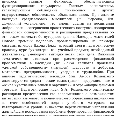
являлось важным фактором, обеспечивающим
функционирование государства. Главным воспитателем,
гарантирующим соблюдение финансовых и других
имущественных обязательств, объявлялся закон. При анализе
наследия средневековых мыслителей (Ж. Жерсона, Дж.
Доминичи) установлено, что акцент сделан на воспитании
доброй воли к совершению нравственного поступка, поощрению
финансовой осведомленности и расширении представлений об
этическом контексте богоугодного деяния. Наследие мыслителей
Нового времени подробно проанализировано на примере
системы взглядов Джона Локка, который ввел в педагогическую
практику курс бухгалтерии как учебный предмет, необходимый
джентльмену, умеющему выгодно вести свои дела. Важными
тематическими линиями при рассмотрении финансовой
проблематики в наследии Дж. Локка являются проблемы
«детской собственности» (игрушек), щедрости и доброты,
мотовства, предприимчивости, усердия и трудолюбия. При
анализе педагогического наследия Яна Амоса Коменского
анализируются дидактические иллюстрации, представленные в
«Мире чувственных вещей в картинках» и отражающие феномен
торговли. Педагогические идеи Я.А. Коменского значительно
расширили представления его современников о возможностях
интеграции языкового и экономического образования школьников
за счет особенностей подачи учебного материала на
категориальном уровне. В качестве перспективных направлений
дальнейшего исследования проблемы формирования финансовой
грамотности предлагается к изучению тематика, представленная