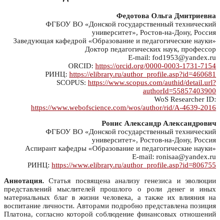
Федотова Ольга Дмитриевна
ФГБОУ ВО «Донской государственный технический
университет», Ростов-на-Дону, Россия
Заведующая кафедрой «Образование и педагогические науки»
Доктор педагогических наук, профессор
E-mail: fod1953@yandex.ru
ORCID:
https://orcid.org/0000-0003-1731-7154
РИНЦ:
https://elibrary.ru/author_profile.asp?id=460681
SCOPUS:
https://www.scopus.com/authid/detail.url?
authorId=55857403900
WoS Researcher ID:
https://www.webofscience.com/wos/author/rid/A-4639-2016
Ронис Александр Александрович
ФГБОУ ВО «Донской государственный технический
университет», Ростов-на-Дону, Россия
Аспирант кафедры «Образование и педагогические науки»
E-mail: ronisaa@yandex.ru
РИНЦ:
https://www.elibrary.ru/author_profile.asp?id=806755
Аннотация.
Статья посвящена анализу генезиса и эволюции
представлений мыслителей прошлого о роли денег и иных
материальных благ в жизни человека, а также их влияния на
воспитание личности. Авторами подробно представлена позиция
Платона, согласно которой соблюдение финансовых отношений