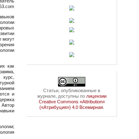
ватель
163.com
авыков
ологии
фровых
звитии
е могут
зрения
ологии
их как
грамма,
 курс,
турной
ванием
Статьи, опубликованные в
ются и
журнале, доступны по
лицензии
ддержка
Creative Commons «Attribution»
. Автор
(«Атрибуция») 4.0 Всемирная
.
навыки
логии;
ология