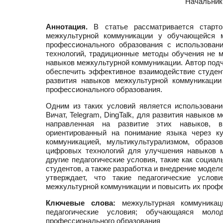
Начальник
Аннотация.
В статье рассматривается старто
межкультурной коммуникации у обучающейся м
профессионального образования с использован
технологий, традиционные методы обучения не 
навыков межкультурной коммуникации. Автор подч
обеспечить эффективное взаимодействие студент
развития навыков межкультурной коммуникации
профессионального образования.
Одним из таких условий является использован
Вичат, Telegram, DingTalk, для развития навыков
направленная на развитие этих навыков, в
ориентированный на понимание языка через ку
коммуникацией, мультикультурализмом, образ
цифровых технологий для улучшения навыков м
другие педагогические условия, такие как социа
студентов, а также разработка и внедрение модел
утверждает, что такие педагогические усло
межкультурной коммуникации и повысить их проф
Ключевые слова:
межкультурная коммуникаци
педагогические условия; обучающаяся молод
профессионального образования