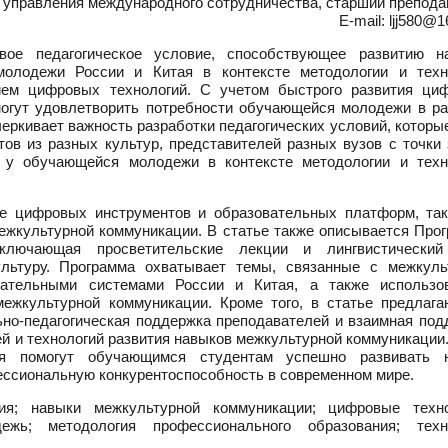
 управления международного сотрудничества, старший препода
E-mail: ljj580@
вое педагогическое условие, способствующее развитию н
олодежи России и Китая в контексте методологии и техн
ием цифровых технологий. С учетом быстрого развития ци
могут удовлетворить потребности обучающейся молодежи в ра
еркивает важность разработки педагогических условий, которы
ов из разных культур, представителей разных вузов с точки 
 у обучающейся молодежи в контексте методологии и техн
ие цифровых инструментов и образовательных платформ, так
 межкультурной коммуникации. В статье также описывается Про
ключающая просветительские лекции и лингвистический
льтуру. Программа охватывает темы, связанные с межкуль
овательными системами России и Китая, а также использо
ежкультурной коммуникации. Кроме того, в статье предлага
льно-педагогическая поддержка преподавателей и взаимная по
ей и технологий развития навыков межкультурной коммуникации
вия помогут обучающимся студентам успешно развивать 
ессиональную конкурентоспособность в современном мире.
я; навыки межкультурной коммуникации; цифровые техно
ежь; методология профессионального образования; техн