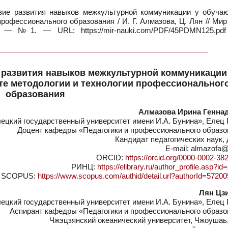
вие развития навыков межкультурной коммуникации у обуча
рофессионального образования / И. Г. Алмазова, Ц. Лян // Мир
— №1. — URL: https://mir-nauki.com/PDF/45PDMN125.pdf
 развития навыков межкультурной коммуникации
те методологии и технологии профессиональног
образования
Алмазова Ирина Генна
цкий государственный университет имени И.А. Бунина», Елец 
Доцент кафедры «Педагогики и профессионального образо
Кандидат педагогических наук,
E-mail: almazofa@
ORCID:
https://orcid.org/0000-0002-38
РИНЦ:
https://elibrary.ru/author_profile.asp?i
SCOPUS:
https://www.scopus.com/authid/detail.url?authorId=5720
Лян Цз
цкий государственный университет имени И.А. Бунина», Елец 
Аспирант кафедры «Педагогики и профессионального образо
Чжэцзянский океанический университет, Чжоушаь