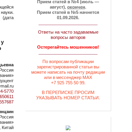
Прием статей в №4 (июль —
ющейся
август),
окончен
.
 науки.
Прием статей в №5 начнется
 (дата
01.09.2026.
Ответы на часто задаваемые
вопросы авторов
 у
Остерегайтесь мошенников!
о
По вопросам публикации
дьевна
зарегистрированной статьи вы
Россия
можете написать на почту редакции
вания»
или в мессенджер MAX
 доцент
+7 925 755 50 99.
mail.ru
24-5770
В ПЕРЕПИСКЕ ПРОСИМ
d=650611
УКАЗЫВАТЬ НОМЕР СТАТЬИ.
0557687
инцзин
Россия
вания»
, Китай