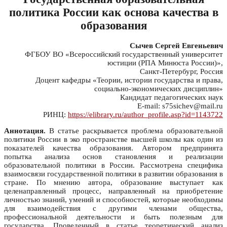
политика России как основа качества в
образования
Сычев Сергей Евгеньевич
ФГБОУ ВО «Всероссийский государственный университет
юстиции (РПА Минюста России)»,
Санкт-Петербург, Россия
Доцент кафедры «Теории, истории государства и права,
социально-экономических дисциплин»
Кандидат педагогических наук
E-mail: s75sichev@mail.ru
РИНЦ:
https://elibrary.ru/author_profile.asp?id=1143722
Аннотация.
В статье раскрывается проблема образовательной
политики России в эко пространстве высшей школы как один из
показателей качества образования. Автором предпринята
попытка анализа основ становления и реализации
образовательной политики в России. Рассмотрена специфика
взаимосвязи государственной политики в развитии образования в
стране. По мнению автора, образование выступает как
целенаправленный процесс, направленный на приобретение
личностью знаний, умений и способностей, которые необходимы
для взаимодействия с другими членами общества,
профессиональной деятельности и быть полезным для
государства. Проведенный в статье теоретический анализ