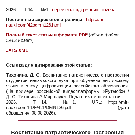
2026. — Т 14. — №1
-
перейти к содержанию номера...
Постоянный адрес этой страницы
-
https://mir-
nauki.com/42pdmn126.html
Полный текст статьи в формате PDF
(
объем файла:
594.2 Кбайт
)
JATS XML
Ссылка для цитирования этой статьи:
Тихонина, Д. С.
Воспитание патриотического настроения
студентов неязыкового вуза при обучении английскому
языку в эпоху цифровизации российского образования.
(На примере российской видеоплатформы «Рутьюб») /
Д. С. Тихонина // Мир науки. Педагогика и психология. —
2026. — Т 14. — №1. — URL: https://mir-
nauki.com/PDF/42PDMN126.pdf (дата
обращения: 08.08.2026).
Воспитание патриотического настроения