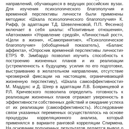
направлений, обучающихся в ведущих российских вузах.
Для изучения психологического благополучия и
временной перспективы личности были применены
методики: «Шкала психологического благополучия» К.
Рифф, (в адаптации Т.Д. Шевеленковой, П.П. Фесенко)
включает в себя шкалы: «Позитивные отношения»,
«Автономия» «Управление средой», «Личностный рост»,
«Цели в жизни», «Самопринятие», «Психологическое
благополучие» (обобщенный показатель), «Баланс
аффекта», «Опросник временной перспективы личности»
ETPS Ф. Зимбардо позволил изучить способность к
построению жизненных планов и их реализации
(устремленность к будущему, усилия по его подготовке,
выстраиванию в желательном направлении, отсутствие
чрезмерной фиксации на настоящем, ограничивающей
жизненную перспективу), «Шкала самоэффективности»
М. Маддукс и Д. Шеер в адаптации Л.В. Бояринцевой и
Р.Л. Кричевского позволила определить готовность к
реализации жизненных планов отражает уверенность в
эффективности собственных действий и ожидание успеха
от их реализации (самоэффективность). Исследование
связи указанных переменных осуществлялось на основе
процедуры корреляционного анализа, который
применялся в варианте ранговой корреляции Спирмена.
На основании полученных результатов делается вывод о