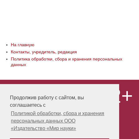
На главную
Контакты, учредитель, редакция
Политика обработки, сбора и хранения персональных
данных
12+
© ООО «Издательство «Мир науки» \
«Publishing company «World of science»,
Продолжив работу с сайтом, вы
LLC Материалы, размещенные на сайте,
соглашаетесь с
охраняются Законом о защите авторских
прав. Публикация любых материалов
Политикой обработки, сбора и хранения
этого сайта запрещена без
персональных данных ООО
предварительного согласования с
издательством. Авторские права на
«Издательство «Мир науки»
размещенные на сайте научные