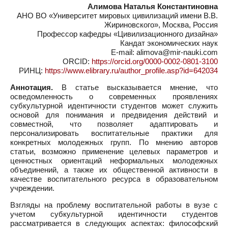
Алимова Наталья Константиновна
АНО ВО «Университет мировых цивилизаций имени В.В.
Жириновского», Москва, Россия
Профессор кафедры «Цивилизационного дизайна»
Кандат экономических наук
E-mail: alimova@mir-nauki.com
ORCID:
https://orcid.org/0000-0002-0801-3100
РИНЦ:
https://www.elibrary.ru/author_profile.asp?id=642034
Аннотация.
В статье высказывается мнение, что
осведомленность о современных проявлениях
субкультурной идентичности студентов может служить
основой для понимания и предвидения действий и
совместной, что позволяет адаптировать и
персонализировать воспитательные практики для
конкретных молодежных групп. По мнению авторов
статьи, возможно применение целевых параметров и
ценностных ориентаций неформальных молодежных
объединений, а также их общественной активности в
качестве воспитательного ресурса в образовательном
учреждении.
Взгляды на проблему воспитательной работы в вузе с
учетом субкультурной идентичности студентов
рассматривается в следующих аспектах: философский