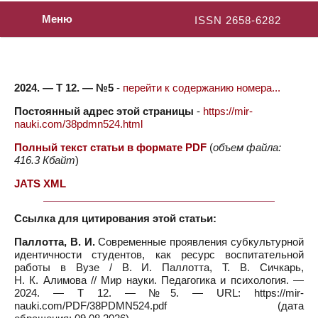
Меню
ISSN 2658-6282
2024. — Т 12. — №5
-
перейти к содержанию номера...
Постоянный адрес этой страницы
-
https://mir-
nauki.com/38pdmn524.html
Полный текст статьи в формате PDF
(
объем файла:
416.3 Кбайт
)
JATS XML
Ссылка для цитирования этой статьи:
Паллотта, В. И.
Современные проявления субкультурной
идентичности студентов, как ресурс воспитательной
работы в Вузе / В. И. Паллотта, Т. В. Сичкарь,
Н. К. Алимова // Мир науки. Педагогика и психология. —
2024. — Т 12. — №5. — URL: https://mir-
nauki.com/PDF/38PDMN524.pdf (дата